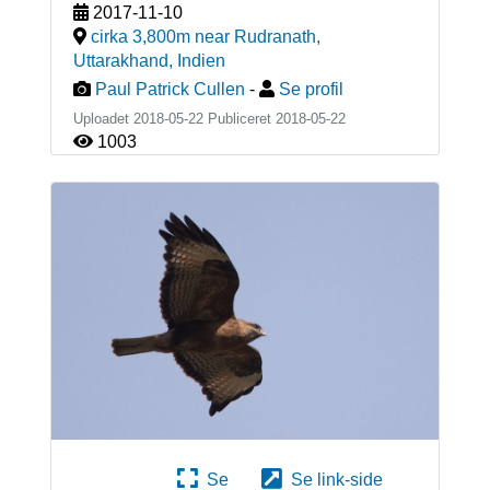
2017-11-10
cirka 3,800m near Rudranath,
Uttarakhand
,
Indien
Paul Patrick Cullen
-
Se profil
Uploadet 2018-05-22 Publiceret
2018-05-22
1003
Se
Se link-side