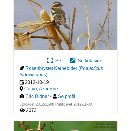
Se
Se link-side
Rosenbrystet Kernebider
(
Pheucticus
ludovicianus
)
2012-10-19
Corvo
,
Azorerne
Eric Didner
-
Se profil
Uploadet 2012-11-08 Publiceret
2012-11-08
2073