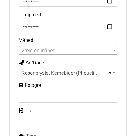
Til og med
Måned
Vælg en måned
Art/Race
×
Rosenbrystet Kernebider (Pheucticus ludovicianus)
Fotograf
Titel