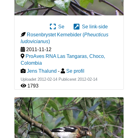
Se
Se link-side
Rosenbrystet Kernebider
(
Pheucticus
ludovicianus
)
2011-11-12
ProAves RNA Las Tangaras, Choco
,
Colombia
Jens Thalund
-
Se profil
Uploadet 2012-02-14 Publiceret
2012-02-14
1793