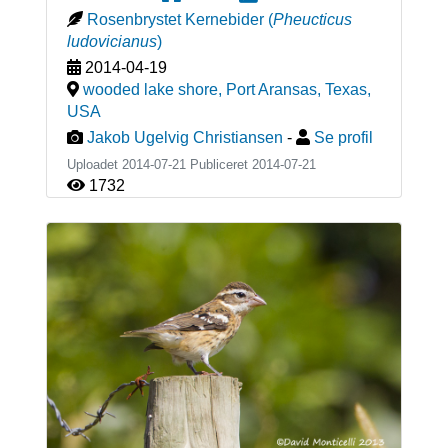
Rosenbrystet Kernebider
(
Pheucticus
ludovicianus
)
2014-04-19
wooded lake shore, Port Aransas, Texas
,
USA
Jakob Ugelvig Christiansen
-
Se profil
Uploadet 2014-07-21 Publiceret
2014-07-21
1732