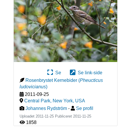
Se
Se link-side
Rosenbrystet Kernebider
(
Pheucticus
ludovicianus
)
2011-09-25
Central Park, New York
,
USA
Johannes Rydström
-
Se profil
Uploadet 2011-11-25 Publiceret
2011-11-25
1858