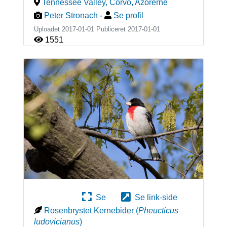
Tennessee Valley, Corvo
,
Azorerne
Peter Stronach
-
Se profil
Uploadet 2017-01-01 Publiceret
2017-01-01
1551
Se
Se link-side
Rosenbrystet Kernebider
(
Pheucticus
ludovicianus
)