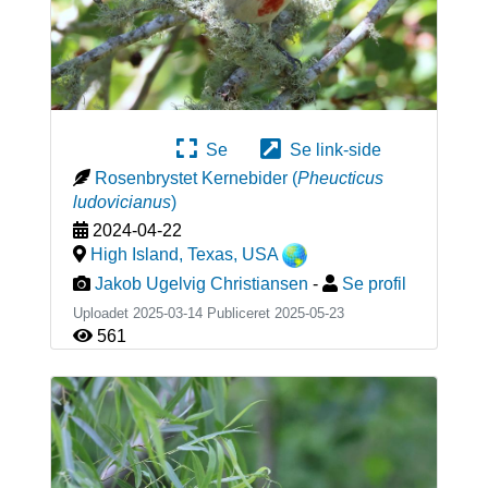
Se
Se link-side
Rosenbrystet Kernebider
(
Pheucticus
ludovicianus
)
2024-04-22
High Island, Texas
,
USA
Jakob Ugelvig Christiansen
-
Se profil
Uploadet 2025-03-14 Publiceret
2025-05-23
561