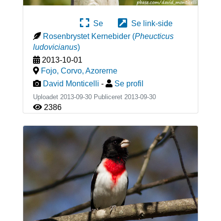
Se
Se link-side
Rosenbrystet Kernebider
(
Pheucticus
ludovicianus
)
2013-10-01
Fojo, Corvo
,
Azorerne
David Monticelli
-
Se profil
Uploadet 2013-09-30 Publiceret
2013-09-30
2386