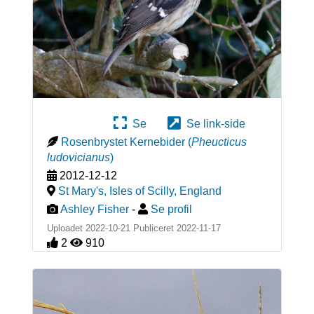
Se
Se link-side
Rosenbrystet Kernebider
(
Pheucticus
ludovicianus
)
2012-12-12
St Mary's, Isles of Scilly
,
England
Ashley Fisher
-
Se profil
Uploadet 2022-10-21 Publiceret
2022-11-17
2
910