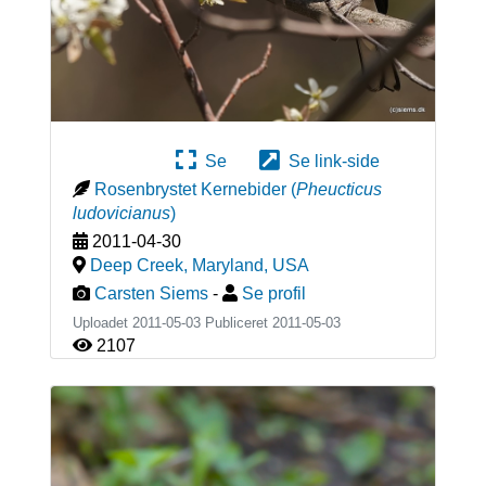
Se
Se link-side
Rosenbrystet Kernebider
(
Pheucticus
ludovicianus
)
2011-04-30
Deep Creek, Maryland
,
USA
Carsten Siems
-
Se profil
Uploadet 2011-05-03 Publiceret
2011-05-03
2107