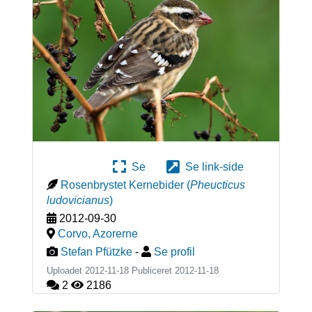
Se
Se link-side
Rosenbrystet Kernebider
(
Pheucticus
ludovicianus
)
2012-09-30
Corvo
,
Azorerne
Stefan Pfützke
-
Se profil
Uploadet 2012-11-18 Publiceret
2012-11-18
2
2186