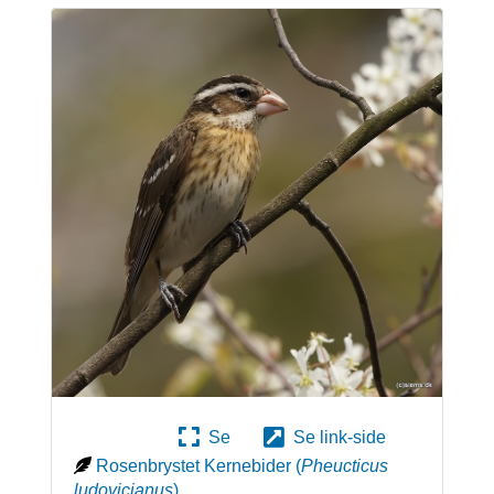
Se
Se link-side
Rosenbrystet Kernebider
(
Pheucticus
ludovicianus
)