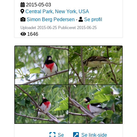
2015-05-03
Central Park, New York
,
USA
Simon Berg Pedersen
-
Se profil
Uploadet 2015-06-25 Publiceret
2015-06-25
1646
Se
Se link-side