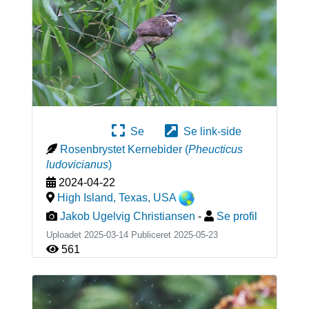
Se
Se link-side
Rosenbrystet Kernebider
(
Pheucticus
ludovicianus
)
2024-04-22
High Island, Texas
,
USA
Jakob Ugelvig Christiansen
-
Se profil
Uploadet 2025-03-14 Publiceret
2025-05-23
561