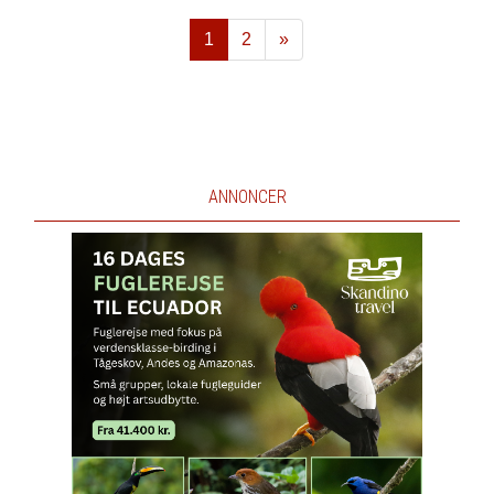
1
2
»
Næste
ANNONCER