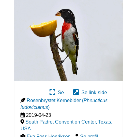
Se
Se link-side
Rosenbrystet Kernebider
(
Pheucticus
ludovicianus
)
2019-04-23
South Padre, Convention Center, Texas
,
USA
Eva Foss Henriksen
-
Se profil