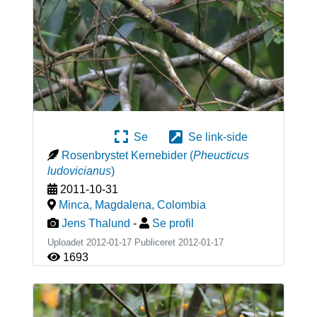
Se
Se link-side
Rosenbrystet Kernebider
(
Pheucticus
ludovicianus
)
2011-10-31
Minca, Magdalena
,
Colombia
Jens Thalund
-
Se profil
Uploadet 2012-01-17 Publiceret
2012-01-17
1693