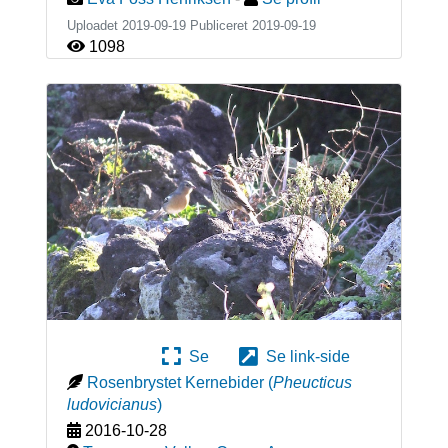
Uploadet 2019-09-19 Publiceret
2019-09-19
1098
Se
Se link-side
Rosenbrystet Kernebider
(
Pheucticus
ludovicianus
)
2016-10-28