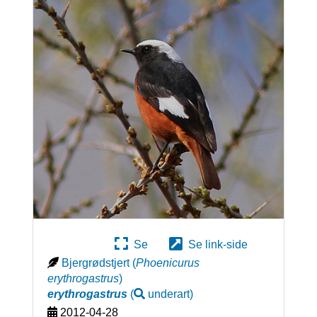
Se
Se link-side
Bjergrødstjert
(
Phoenicurus
erythrogastrus
)
erythrogastrus
(
underart
)
2012-04-28