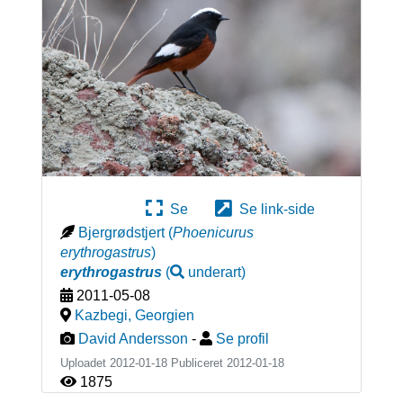
Se
Se link-side
Bjergrødstjert
(
Phoenicurus
erythrogastrus
)
erythrogastrus
(
underart
)
2011-05-08
Kazbegi
,
Georgien
David Andersson
-
Se profil
Uploadet 2012-01-18 Publiceret
2012-01-18
1875