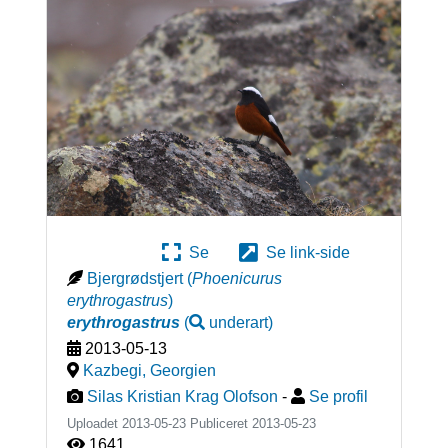
Se
Se link-side
Bjergrødstjert
(
Phoenicurus
erythrogastrus
)
erythrogastrus
(
underart
)
2013-05-13
Kazbegi
,
Georgien
Silas Kristian Krag Olofson
-
Se profil
Uploadet 2013-05-23 Publiceret
2013-05-23
1641