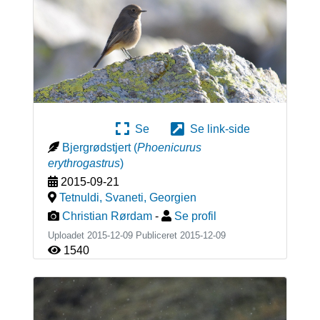
Se
Se link-side
Bjergrødstjert
(
Phoenicurus
erythrogastrus
)
2015-09-21
Tetnuldi, Svaneti
,
Georgien
Christian Rørdam
-
Se profil
Uploadet 2015-12-09 Publiceret
2015-12-09
1540