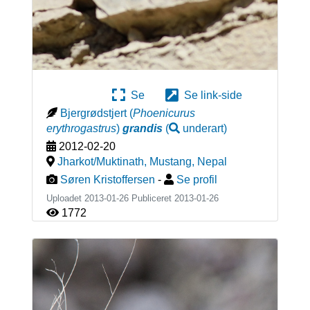
Se
Se link-side
Bjergrødstjert
(
Phoenicurus
erythrogastrus
)
grandis
(
underart
)
2012-02-20
Jharkot/Muktinath, Mustang
,
Nepal
Søren Kristoffersen
-
Se profil
Uploadet 2013-01-26 Publiceret
2013-01-26
1772