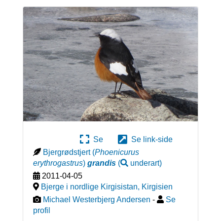
Se
Se link-side
Bjergrødstjert
(
Phoenicurus
erythrogastrus
)
grandis
(
underart
)
2011-04-05
Bjerge i nordlige Kirgisistan
,
Kirgisien
Michael Westerbjerg Andersen
-
Se
profil