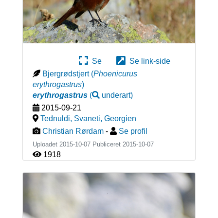
Se
Se link-side
Bjergrødstjert
(
Phoenicurus
erythrogastrus
)
erythrogastrus
(
underart
)
2015-09-21
Tednuldi, Svaneti
,
Georgien
Christian Rørdam
-
Se profil
Uploadet 2015-10-07 Publiceret
2015-10-07
1918