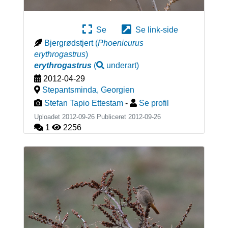
Se
Se link-side
Bjergrødstjert
(
Phoenicurus
erythrogastrus
)
erythrogastrus
(
underart
)
2012-04-29
Stepantsminda
,
Georgien
Stefan Tapio Ettestam
-
Se profil
Uploadet 2012-09-26 Publiceret
2012-09-26
1
2256