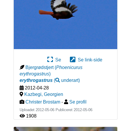
Se
Se link-side
Bjergrødstjert
(
Phoenicurus
erythrogastrus
)
erythrogastrus
(
underart
)
2012-04-28
Kazbegi
,
Georgien
Christer Brostam
-
Se profil
Uploadet 2012-05-06 Publiceret
2012-05-06
1908