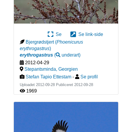
Se
Se link-side
Bjergrødstjert
(
Phoenicurus
erythrogastrus
)
erythrogastrus
(
underart
)
2012-04-29
Stepantsminda
,
Georgien
Stefan Tapio Ettestam
-
Se profil
Uploadet 2012-09-28 Publiceret
2012-09-28
1969