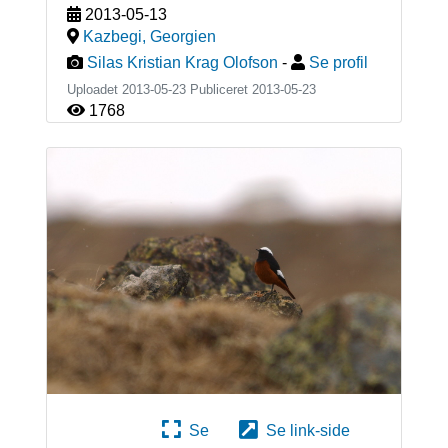
2013-05-13
Kazbegi
,
Georgien
Silas Kristian Krag Olofson
-
Se profil
Uploadet 2013-05-23 Publiceret
2013-05-23
1768
Se
Se link-side