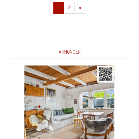
1
2
»
Næste
ANNONCER