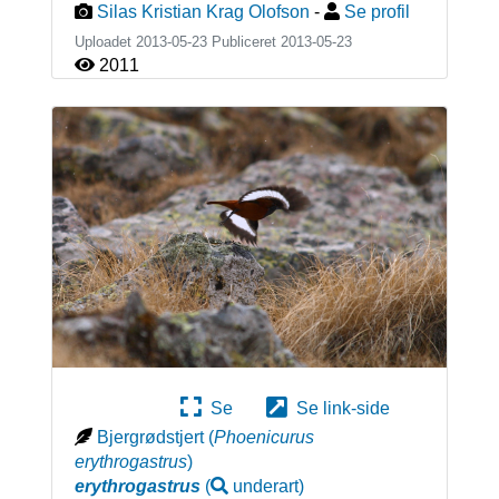
Silas Kristian Krag Olofson
-
Se profil
Uploadet 2013-05-23 Publiceret
2013-05-23
2011
Se
Se link-side
Bjergrødstjert
(
Phoenicurus
erythrogastrus
)
erythrogastrus
(
underart
)