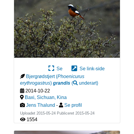
Se
Se link-side
Bjergrødstjert
(
Phoenicurus
erythrogastrus
)
grandis
(
underart
)
2014-10-22
Baxi, Sichuan
,
Kina
Jens Thalund
-
Se profil
Uploadet 2015-05-24 Publiceret
2015-05-24
1554