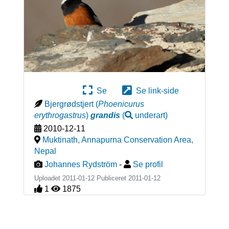
Se
Se link-side
Bjergrødstjert
(
Phoenicurus
erythrogastrus
)
grandis
(
underart
)
2010-12-11
Muktinath, Annapurna Conservation Area
,
Nepal
Johannes Rydström
-
Se profil
Uploadet 2011-01-12 Publiceret
2011-01-12
1
1875