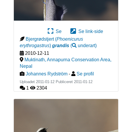
Se
Se link-side
Bjergrødstjert
(
Phoenicurus
erythrogastrus
)
grandis
(
underart
)
2010-12-11
Muktinath, Annapurna Conservation Area
,
Nepal
Johannes Rydström
-
Se profil
Uploadet 2011-01-12 Publiceret
2011-01-12
1
2304