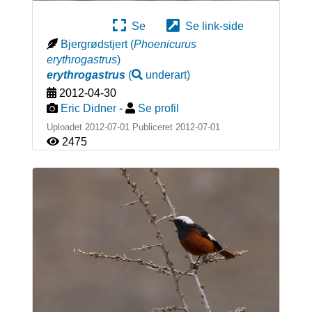
Se
Se link-side
Bjergrødstjert
(
Phoenicurus
erythrogastrus
)
erythrogastrus
(
underart
)
2012-04-30
Eric Didner
-
Se profil
Uploadet 2012-07-01 Publiceret
2012-07-01
2475