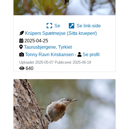
Se
Se link-side
Krüpers Spætmejse
(
Sitta krueperi
)
2025-04-25
Taurusbjergene
,
Tyrkiet
Tonny Ravn Kristiansen
-
Se profil
Uploadet 2025-05-07 Publiceret
2025-06-19
640