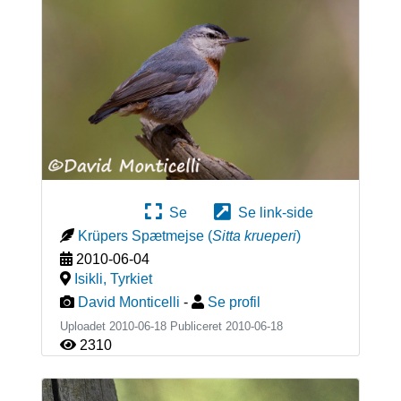
Se
Se link-side
Krüpers Spætmejse
(
Sitta krueperi
)
2010-06-04
Isikli
,
Tyrkiet
David Monticelli
-
Se profil
Uploadet 2010-06-18 Publiceret
2010-06-18
2310