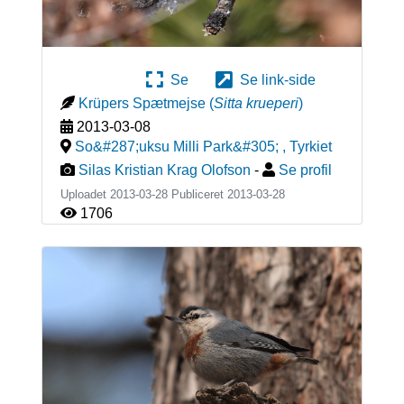
Se
Se link-side
Krüpers Spætmejse
(
Sitta krueperi
)
2013-03-08
So&#287;uksu Milli Park&#305;
,
Tyrkiet
Silas Kristian Krag Olofson
-
Se profil
Uploadet 2013-03-28 Publiceret
2013-03-28
1706