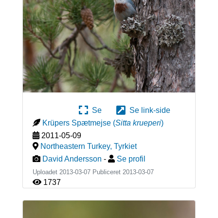
Se
Se link-side
Krüpers Spætmejse
(
Sitta krueperi
)
2011-05-09
Northeastern Turkey
,
Tyrkiet
David Andersson
-
Se profil
Uploadet 2013-03-07 Publiceret
2013-03-07
1737