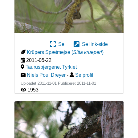
Se
Se link-side
Krüpers Spætmejse
(
Sitta krueperi
)
2011-05-22
Taurusbjergene
,
Tyrkiet
Niels Poul Dreyer
-
Se profil
Uploadet 2011-11-01 Publiceret
2011-11-01
1953