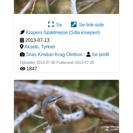
Se
Se link-side
Krüpers Spætmejse
(
Sitta krueperi
)
2013-07-13
Akseki
,
Tyrkiet
Silas Kristian Krag Olofson
-
Se profil
Uploadet 2013-07-30 Publiceret
2013-07-30
1847