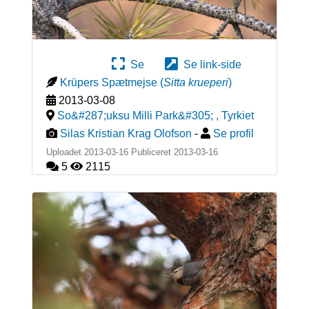
Se
Se link-side
Krüpers Spætmejse
(
Sitta krueperi
)
2013-03-08
So&#287;uksu Milli Park&#305;
,
Tyrkiet
Silas Kristian Krag Olofson
-
Se profil
Uploadet 2013-03-16 Publiceret
2013-03-16
5
2115