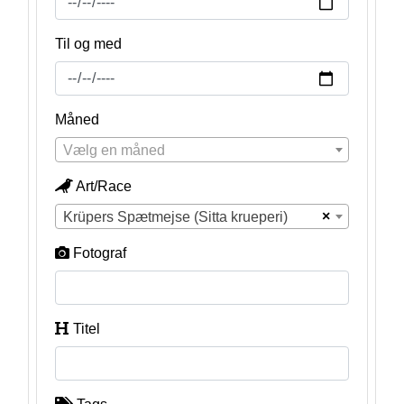
Til og med
Måned
Vælg en måned
Art/Race
×
Krüpers Spætmejse (Sitta krueperi)
Fotograf
Titel