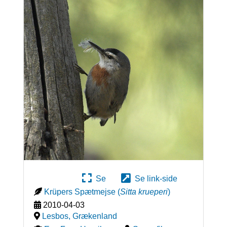
Se
Se link-side
Krüpers Spætmejse
(
Sitta krueperi
)
2010-04-03
Lesbos
,
Grækenland