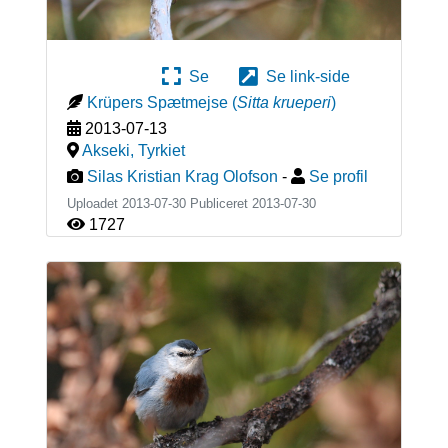
Se
Se link-side
Krüpers Spætmejse
(
Sitta krueperi
)
2013-07-13
Akseki
,
Tyrkiet
Silas Kristian Krag Olofson
-
Se profil
Uploadet 2013-07-30 Publiceret
2013-07-30
1727