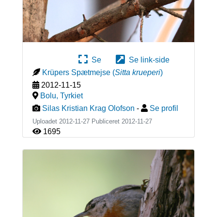
Se
Se link-side
Krüpers Spætmejse
(
Sitta krueperi
)
2012-11-15
Bolu
,
Tyrkiet
Silas Kristian Krag Olofson
-
Se profil
Uploadet 2012-11-27 Publiceret
2012-11-27
1695