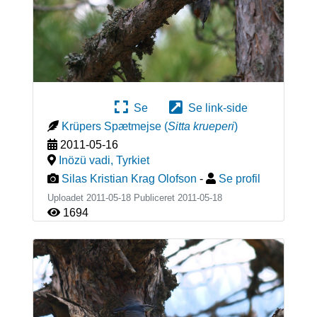
Se
Se link-side
Krüpers Spætmejse
(
Sitta krueperi
)
2011-05-16
Inözü vadi
,
Tyrkiet
Silas Kristian Krag Olofson
-
Se profil
Uploadet 2011-05-18 Publiceret
2011-05-18
1694