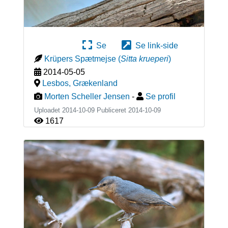
Se
Se link-side
Krüpers Spætmejse
(
Sitta krueperi
)
2014-05-05
Lesbos
,
Grækenland
Morten Scheller Jensen
-
Se profil
Uploadet 2014-10-09 Publiceret
2014-10-09
1617