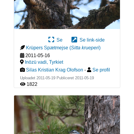
Se
Se link-side
Krüpers Spætmejse
(
Sitta krueperi
)
2011-05-16
Inözü vadi
,
Tyrkiet
Silas Kristian Krag Olofson
-
Se profil
Uploadet 2011-05-19 Publiceret
2011-05-19
1822