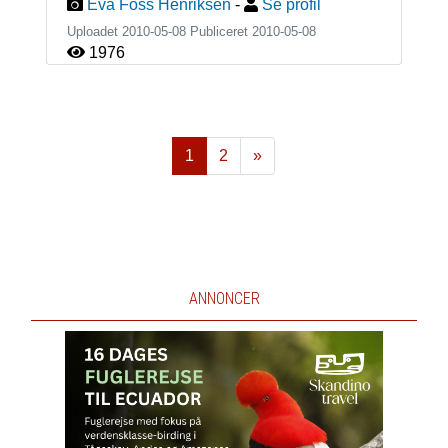
Eva Foss Henriksen
-
Se profil
Uploadet 2010-05-08 Publiceret
2010-05-08
1976
1
2
»
Næste
ANNONCER