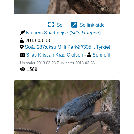
Se
Se link-side
Krüpers Spætmejse
(
Sitta krueperi
)
2013-03-08
So&#287;uksu Milli Park&#305;
,
Tyrkiet
Silas Kristian Krag Olofson
-
Se profil
Uploadet 2013-03-28 Publiceret
2013-03-28
1589