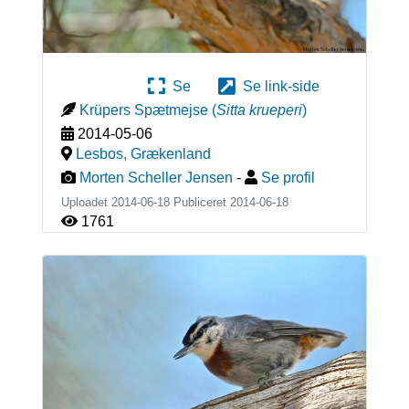
Se
Se link-side
Krüpers Spætmejse
(
Sitta krueperi
)
2014-05-06
Lesbos
,
Grækenland
Morten Scheller Jensen
-
Se profil
Uploadet 2014-06-18 Publiceret
2014-06-18
1761