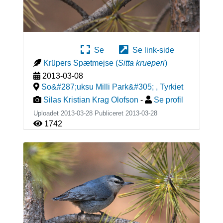
Se
Se link-side
Krüpers Spætmejse
(
Sitta krueperi
)
2013-03-08
So&#287;uksu Milli Park&#305;
,
Tyrkiet
Silas Kristian Krag Olofson
-
Se profil
Uploadet 2013-03-28 Publiceret
2013-03-28
1742