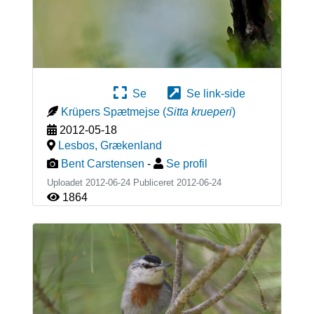
Se
Se link-side
Krüpers Spætmejse
(
Sitta krueperi
)
2012-05-18
Lesbos
,
Grækenland
Bent Carstensen
-
Se profil
Uploadet 2012-06-24 Publiceret
2012-06-24
1864