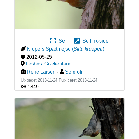
Se
Se link-side
Krüpers Spætmejse
(
Sitta krueperi
)
2012-05-25
Lesbos
,
Grækenland
René Larsen
-
Se profil
Uploadet 2013-11-24 Publiceret
2013-11-24
1849