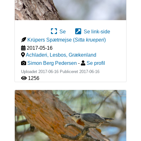
Se
Se link-side
Krüpers Spætmejse
(
Sitta krueperi
)
2017-05-16
Achladeri, Lesbos
,
Grækenland
Simon Berg Pedersen
-
Se profil
Uploadet 2017-06-16 Publiceret
2017-06-16
1256