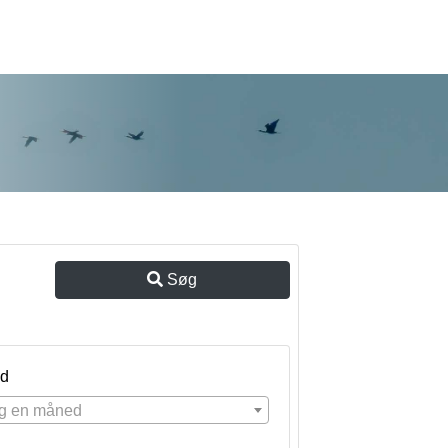
Søg
d
g en måned