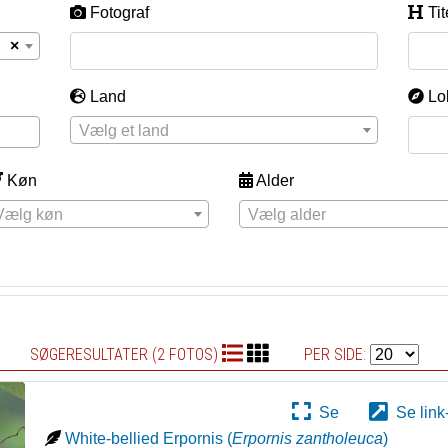
Fotograf
Tit
×
Land
Lo
Vælg et land
Køn
Alder
Vælg køn
Vælg alder
SØGERESULTATER (2 FOTOS)
PER SIDE:
Se
Se link
White-bellied Erpornis
(
Erpornis zantholeuca
)