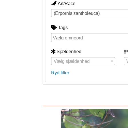
Art/Race
(Erpornis zantholeuca)
Tags
Sjældenhed
Vælg sjældenhed
Ryd filter