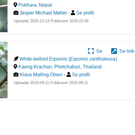
Pokhara
,
Nepal
Jesper Michael Møller
-
Se profil
Uploadet 2025-12-14 Publiceret
2026-02-06
Se
Se link
White-bellied Erpornis
(
Erpornis zantholeuca
)
Kaeng Krachan, Phetchaburi
,
Thailand
Klaus Malling Olsen
-
Se profil
Uploadet 2015-09-11 Publiceret
2015-09-11