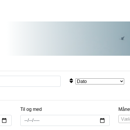
Til og med
Måne
Væl