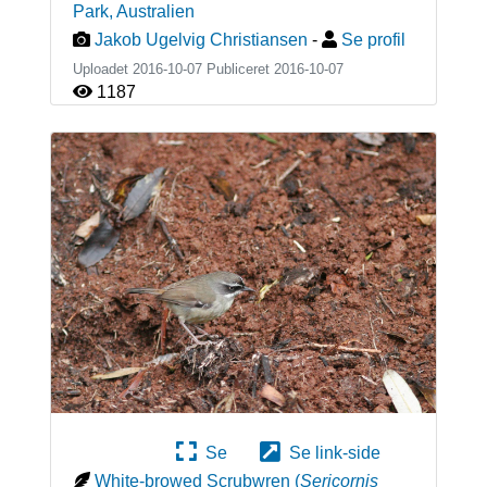
Park
,
Australien
Jakob Ugelvig Christiansen
-
Se profil
Uploadet 2016-10-07 Publiceret
2016-10-07
1187
Se
Se link-side
White-browed Scrubwren
(
Sericornis