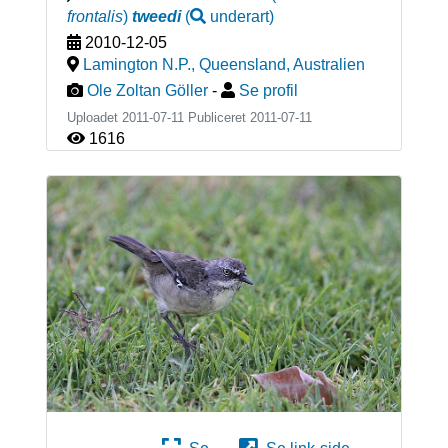
frontalis
)
tweedi
(
underart
)
2010-12-05
Lamington N.P., Queensland
,
Australien
Ole Zoltan Göller
-
Se profil
Uploadet 2011-07-11 Publiceret
2011-07-11
1616