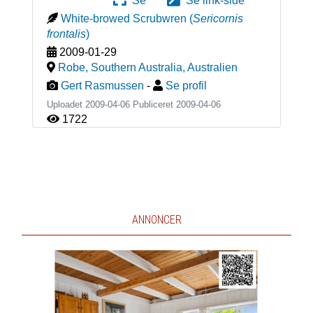
Se
Se link-side
White-browed Scrubwren
(
Sericornis
frontalis
)
2009-01-29
Robe, Southern Australia
,
Australien
Gert Rasmussen
-
Se profil
Uploadet 2009-04-06 Publiceret
2009-04-06
1722
ANNONCER