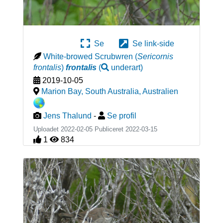
Se
Se link-side
White-browed Scrubwren
(
Sericornis
frontalis
)
frontalis
(
underart
)
2019-10-05
Marion Bay, South Australia
,
Australien
Jens Thalund
-
Se profil
Uploadet 2022-02-05 Publiceret
2022-03-15
1
834