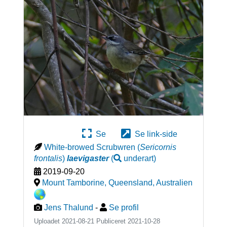
Se
Se link-side
White-browed Scrubwren
(
Sericornis
frontalis
)
laevigaster
(
underart
)
2019-09-20
Mount Tamborine, Queensland
,
Australien
Jens Thalund
-
Se profil
Uploadet 2021-08-21 Publiceret
2021-10-28