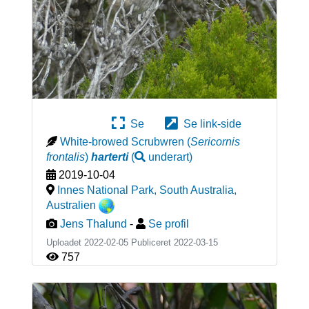
Se
Se link-side
White-browed Scrubwren
(
Sericornis
frontalis
)
harterti
(
underart
)
2019-10-04
Innes National Park, South Australia
,
Australien
Jens Thalund
-
Se profil
Uploadet 2022-02-05 Publiceret
2022-03-15
757