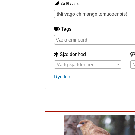
Art/Race
(Milvago chimango temucoensis)
Tags
Sjældenhed
Vælg sjældenhed
Ryd filter