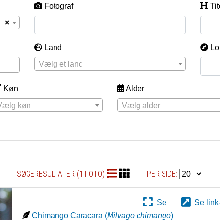
Fotograf
Tit
×
Land
Lo
Vælg et land
Køn
Alder
Vælg køn
Vælg alder
SØGERESULTATER (1 FOTO)
PER SIDE:
Se
Se link
Chimango Caracara
(
Milvago chimango
)