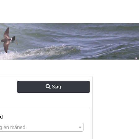
Søg
d
g en måned