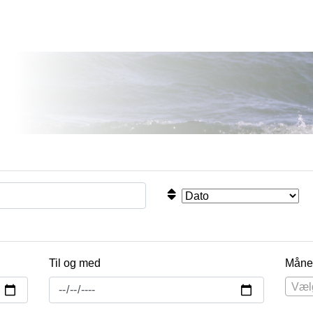
Til og med
Måne
Væl