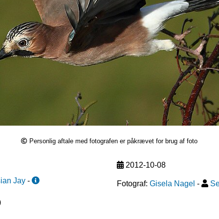
Personlig aftale med fotografen er påkrævet for brug af foto
2012-10-08
ian Jay
-
Fotograf:
Gisela Nagel
-
Se
)