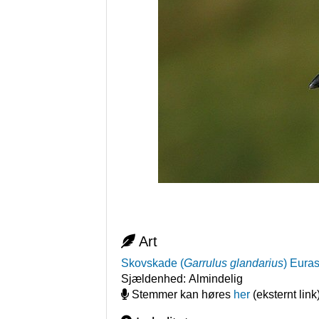
Art
Skovskade
(
Garrulus glandarius
)
Euras
Sjældenhed:
Almindelig
Stemmer kan høres
her
(eksternt link