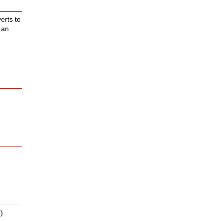
erts to
 an
.)