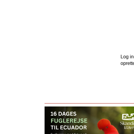
Log i
oprett