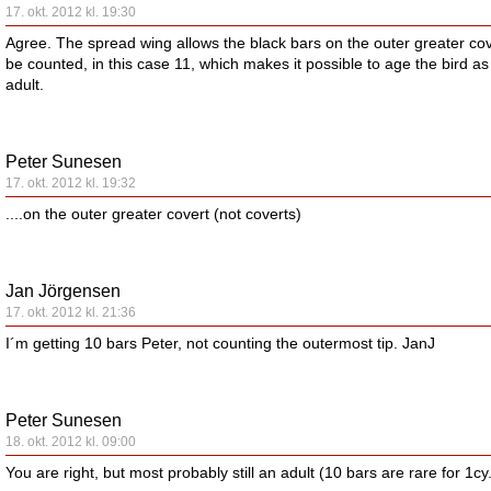
17. okt. 2012 kl. 19:30
Agree. The spread wing allows the black bars on the outer greater cov
be counted, in this case 11, which makes it possible to age the bird as
adult.
Peter Sunesen
17. okt. 2012 kl. 19:32
....on the outer greater covert (not coverts)
Jan Jörgensen
17. okt. 2012 kl. 21:36
I´m getting 10 bars Peter, not counting the outermost tip. JanJ
Peter Sunesen
18. okt. 2012 kl. 09:00
You are right, but most probably still an adult (10 bars are rare for 1cy