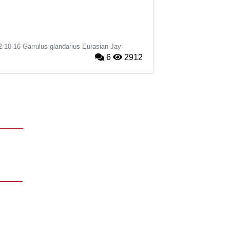
2-10-16
Garrulus glandarius
Eurasian Jay
6
2912