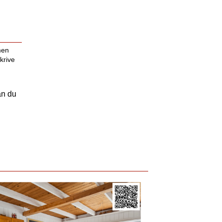
men
krive
an du