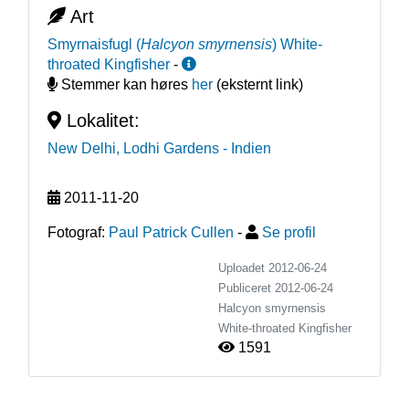
Art
Smyrnaisfugl
(
Halcyon smyrnensis
)
White-
throated Kingfisher
-
Stemmer kan høres
her
(eksternt link)
Lokalitet:
New Delhi, Lodhi Gardens
- Indien
2011-11-20
Fotograf:
Paul Patrick Cullen
-
Se profil
Uploadet 2012-06-24
Publiceret
2012-06-24
Halcyon smyrnensis
White-throated Kingfisher
1591