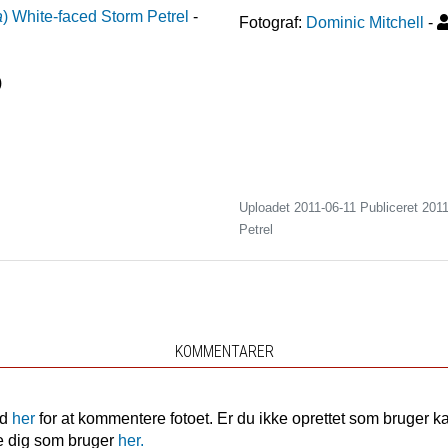
a
)
White-faced Storm Petrel
-
Fotograf:
Dominic Mitchell
-
)
Uploadet 2011-06-11 Publiceret
2011
Petrel
KOMMENTARER
nd
her
for at kommentere fotoet. Er du ikke oprettet som bruger k
e dig som bruger
her.