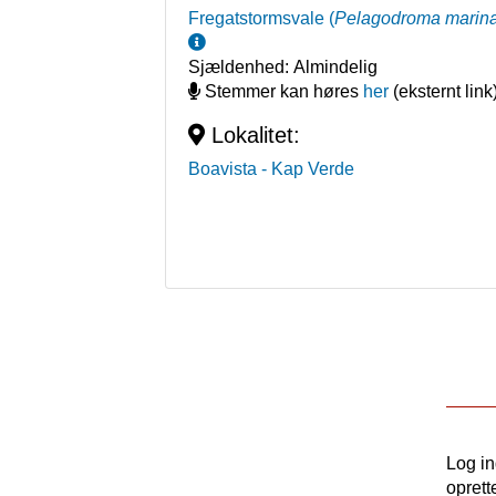
Fregatstormsvale
(
Pelagodroma marin
Sjældenhed:
Almindelig
Stemmer kan høres
her
(eksternt link
Lokalitet:
Boavista
- Kap Verde
Log i
oprett