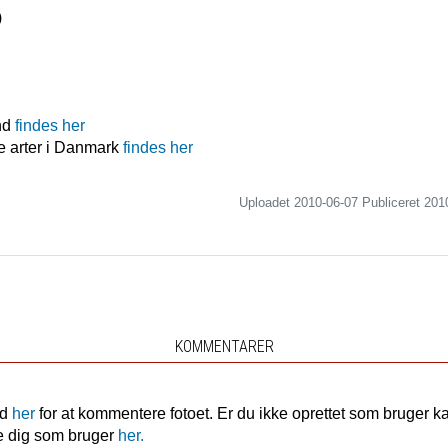
)
nd
findes her
e arter i Danmark
findes her
Uploadet 2010-06-07 Publiceret
201
KOMMENTARER
nd
her
for at kommentere fotoet. Er du ikke oprettet som bruger k
e dig som bruger
her.