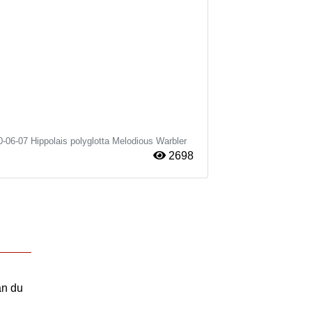
0-06-07
Hippolais polyglotta
Melodious Warbler
2698
an du