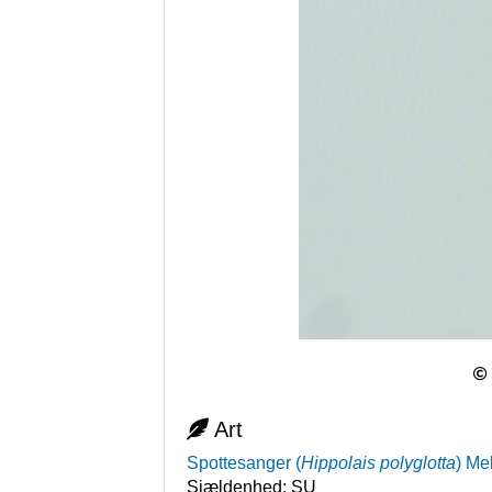
Art
Spottesanger
(
Hippolais polyglotta
)
Mel
Sjældenhed:
SU