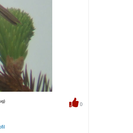
ug)
0
fil