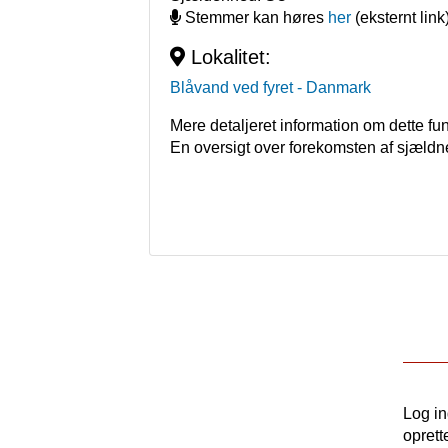
Stemmer kan høres
her
(eksternt link
Lokalitet:
Blåvand ved fyret
- Danmark
Mere detaljeret information om dette fu
En oversigt over forekomsten af sjældn
Log i
oprett