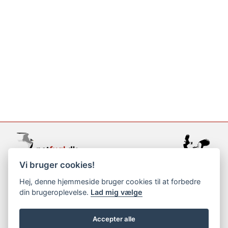
Vi bruger cookies!
support@netfugl.dk
Hej, denne hjemmeside bruger cookies til at forbedre
din brugeroplevelse.
Lad mig vælge
copyright © 2002-2023
Accepter alle