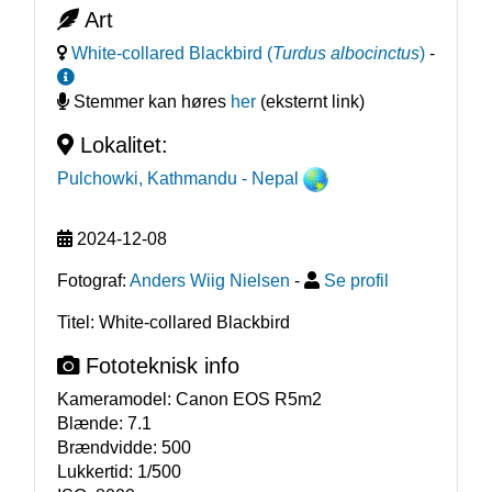
Art
White-collared Blackbird
(
Turdus albocinctus
)
-
Stemmer kan høres
her
(eksternt link)
Lokalitet:
Pulchowki, Kathmandu
- Nepal
2024-12-08
Fotograf:
Anders Wiig Nielsen
-
Se profil
Titel: White-collared Blackbird
Fototeknisk info
Kameramodel:
Canon EOS R5m2
Blænde:
7.1
Brændvidde:
500
Lukkertid:
1/500