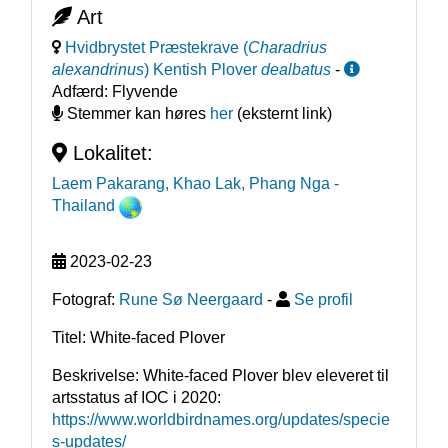
Art
Hvidbrystet Præstekrave
(
Charadrius
alexandrinus
)
Kentish Plover
dealbatus
-
Adfærd:
Flyvende
Stemmer kan høres
her
(eksternt link)
Lokalitet:
Laem Pakarang, Khao Lak, Phang Nga
-
Thailand
2023-02-23
Fotograf:
Rune Sø Neergaard
-
Se profil
Titel: White-faced Plover
Beskrivelse: White-faced Plover blev eleveret til 
artsstatus af IOC i 2020: 
https://www.worldbirdnames.org/updates/specie
s-updates/