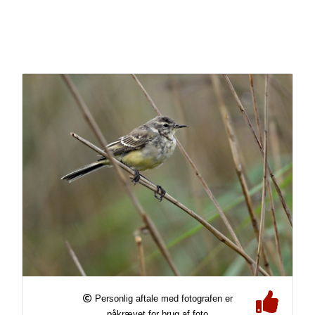
Personlig aftale med fotografen er
påkrævet for brug af foto