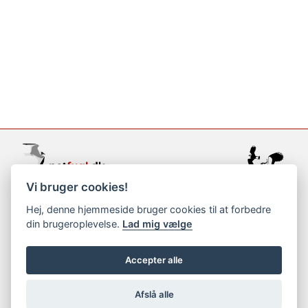
Vi bruger cookies!
support@netfugl.dk
Hej, denne hjemmeside bruger cookies til at forbedre
din brugeroplevelse.
Lad mig vælge
copyright © 2002-2023
Accepter alle
Afslå alle