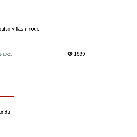
mpulsory flash mode
1889
1-10-23
an du