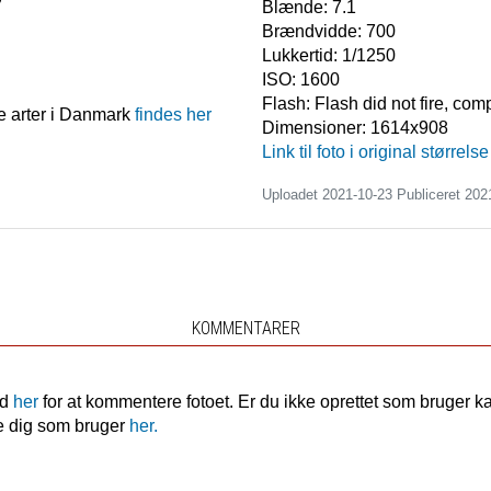
Blænde:
7.1
Brændvidde:
700
Lukkertid:
1/1250
ISO:
1600
Flash:
Flash did not fire, co
e arter i Danmark
findes her
Dimensioner:
1614x908
Link til foto i original størrelse
Uploadet 2021-10-23 Publiceret
202
KOMMENTARER
nd
her
for at kommentere fotoet. Er du ikke oprettet som bruger k
e dig som bruger
her.