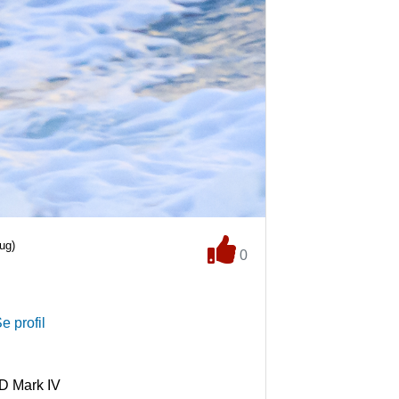
ug)
0
e profil
D Mark IV