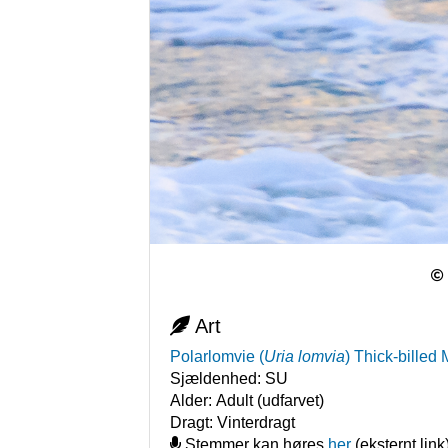
Art
Polarlomvie
(
Uria lomvia
)
Thick-billed 
Sjældenhed:
SU
Alder:
Adult (udfarvet)
Dragt:
Vinterdragt
Stemmer kan høres
her
(eksternt link