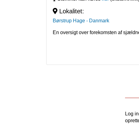
Lokalitet:
Børstrup Hage
- Danmark
En oversigt over forekomsten af sjældn
Log i
oprett