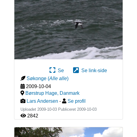
Se
Se link-side
Søkonge
(
Alle alle
)
2009-10-04
Børstrup Hage
,
Danmark
Lars Andersen
-
Se profil
Uploadet 2009-10-03 Publiceret
2009-10-03
2842