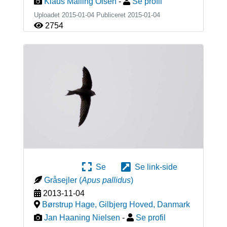
Klaus Malling Olsen
-
Se profil
Uploadet 2015-01-04 Publiceret
2015-01-04
2754
Se
Se link-side
Gråsejler
(
Apus pallidus
)
2013-11-04
Børstrup Hage, Gilbjerg Hoved
,
Danmark
Jan Haaning Nielsen
-
Se profil