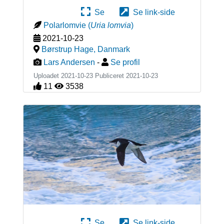
Se
Se link-side
Polarlomvie
(
Uria lomvia
)
2021-10-23
Børstrup Hage
,
Danmark
Lars Andersen
-
Se profil
Uploadet 2021-10-23 Publiceret
2021-10-23
11
3538
Se
Se link-side