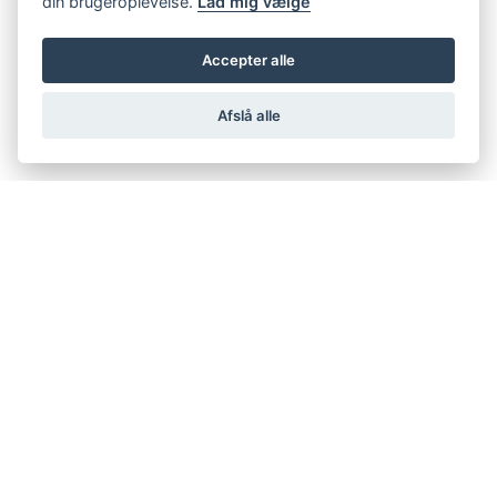
din brugeroplevelse.
Lad mig vælge
Accepter alle
Afslå alle
support@netfugl.dk
copyright © 2002-2023