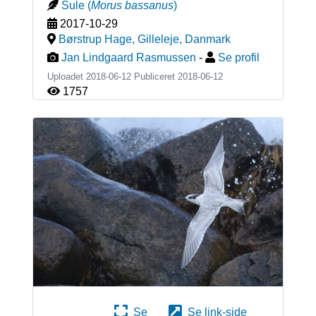
Sule
(
Morus bassanus
)
2017-10-29
Børstrup Hage, Gilleleje
,
Danmark
Jan Lindgaard Rasmussen
-
Se profil
Uploadet 2018-06-12 Publiceret
2018-06-12
1757
Se
Se link-side