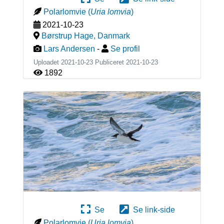
Polarlomvie
(
Uria lomvia
)
2021-10-23
Børstrup Hage
,
Danmark
Lars Andersen
-
Se profil
Uploadet 2021-10-23 Publiceret
2021-10-23
1892
Se
Se link-side
Polarlomvie
(
Uria lomvia
)