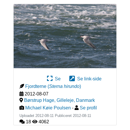
Se
Se link-side
Fjordterne
(
Sterna hirundo
)
2012-08-07
Børstrup Hage, Gilleleje
,
Danmark
Michael Køie Poulsen
-
Se profil
Uploadet 2012-08-11 Publiceret
2012-08-11
18
4062