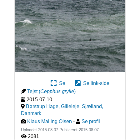
Se
Se link-side
Tejst
(
Cepphus grylle
)
2015-07-10
Børstrup Hage, Gilleleje, Sjælland
,
Danmark
Klaus Malling Olsen
-
Se profil
Uploadet 2015-08-07 Publiceret
2015-08-07
2081