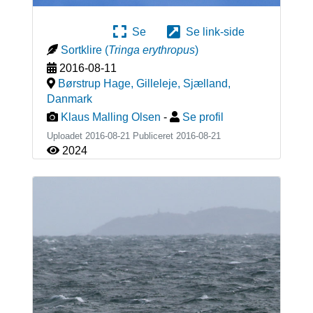
Se
Se link-side
Sortklire
(
Tringa erythropus
)
2016-08-11
Børstrup Hage, Gilleleje, Sjælland
,
Danmark
Klaus Malling Olsen
-
Se profil
Uploadet 2016-08-21 Publiceret
2016-08-21
2024