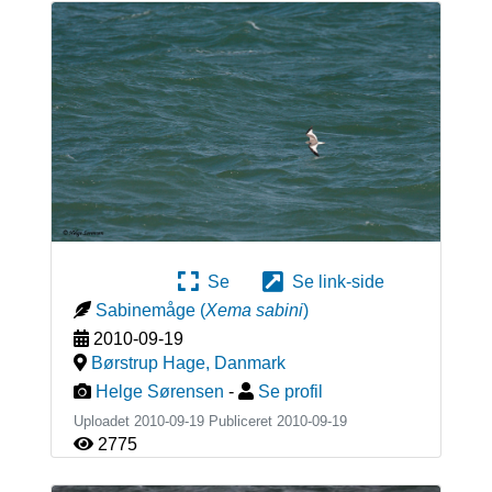
Se
Se link-side
Sabinemåge
(
Xema sabini
)
2010-09-19
Børstrup Hage
,
Danmark
Helge Sørensen
-
Se profil
Uploadet 2010-09-19 Publiceret
2010-09-19
2775