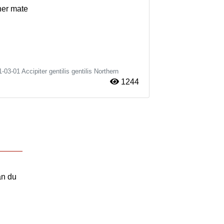
her mate
1-03-01
Accipiter gentilis gentilis
Northern
1244
an du