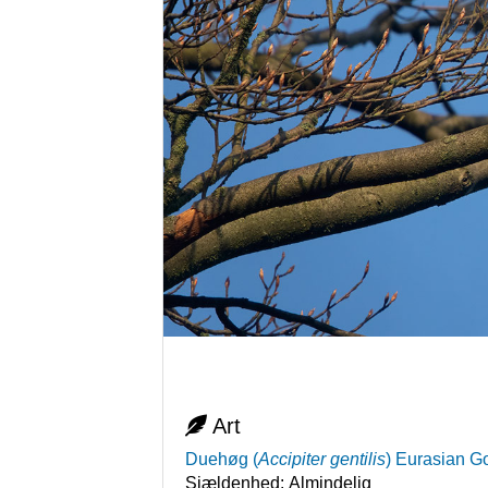
Art
Duehøg
(
Accipiter gentilis
)
Eurasian G
Sjældenhed:
Almindelig