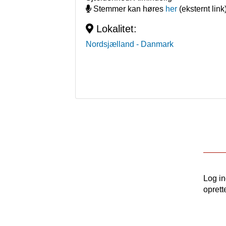
Stemmer kan høres
her
(eksternt link
Lokalitet:
Nordsjælland
- Danmark
Log i
oprett