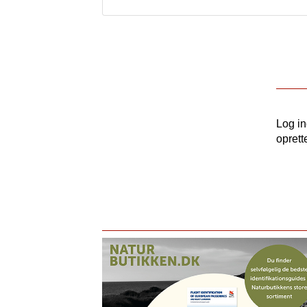
Log i
oprett