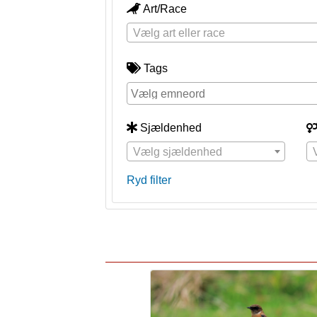
Art/Race
Vælg art eller race
Tags
Sjældenhed
Vælg sjældenhed
Ryd filter