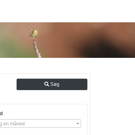
Søg
d
g en måned