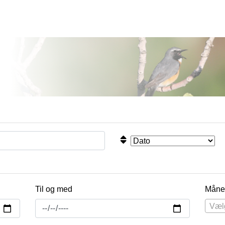
Til og med
Måne
Væl