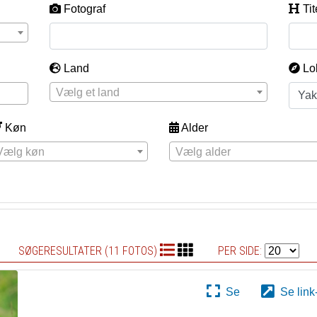
Fotograf
Tit
Land
Lo
Vælg et land
Køn
Alder
Vælg køn
Vælg alder
SØGERESULTATER (11 FOTOS)
PER SIDE:
Se
Se link