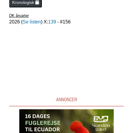
Kronologisk
DK årsarter
2026
(
Se listen
) X:
139
- #
156
ANNONCER