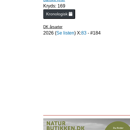
Kryds: 169
Kronologisk
DK årsarter
2026
(
Se listen
) X:
83
- #
184