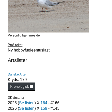
Personlig hjemmeside
Profiltekst
Ny hobbyfugleentusiast.
Artslister
Danske Arter
Kryds: 179
Kronologisk
DK årsarter
2025
(
Se listen
) X:
164
- #
166
2026
(
Se listen
) X:
159
- #
143