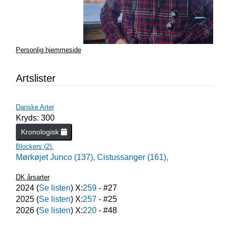
Personlig hjemmeside
Artslister
Danske Arter
Kryds: 300
Kronologisk
Blockers (
2
):
Mørkøjet Junco (137),
Cistussanger (161),
DK årsarter
2024
(
Se listen
) X:
259
- #
27
2025
(
Se listen
) X:
257
- #
25
2026
(
Se listen
) X:
220
- #
48