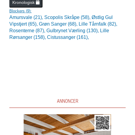
Kronologisk
Blockers (
9
):
Amursvale (21),
Scopolis Skråpe (58),
Østlig Gul
Vipstjert (65),
Grøn Sanger (68),
Lille Tårnfalk (82),
Rosenterne (87),
Gulbrynet Værling (130),
Lille
Rørsanger (158),
Cistussanger (161),
ANNONCER