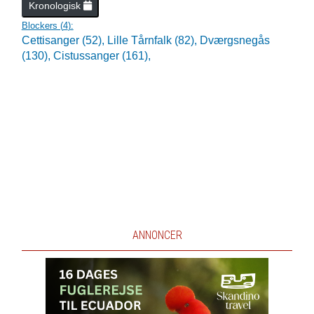
Kronologisk
Blockers (
4
):
Cettisanger (52),
Lille Tårnfalk (82),
Dværgsnegås
(130),
Cistussanger (161),
ANNONCER