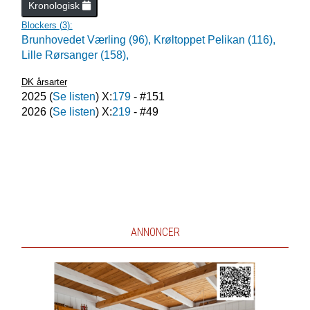
Kronologisk
Blockers (
3
):
Brunhovedet Værling (96),
Krøltoppet Pelikan (116),
Lille Rørsanger (158),
DK årsarter
2025
(
Se listen
) X:
179
- #
151
2026
(
Se listen
) X:
219
- #
49
ANNONCER