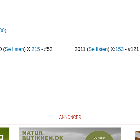
30),
0
(
Se listen
) X:
215
- #
52
2011
(
Se listen
) X:
153
- #
121
ANNONCER