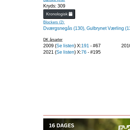
Kryds: 309
Kronologisk
Blockers (
2
):
Dværgsnegås (130),
Gulbrynet Værling (1
DK årsarter
2009
(
Se listen
) X:
191
- #
67
201
2021
(
Se listen
) X:
76
- #
195