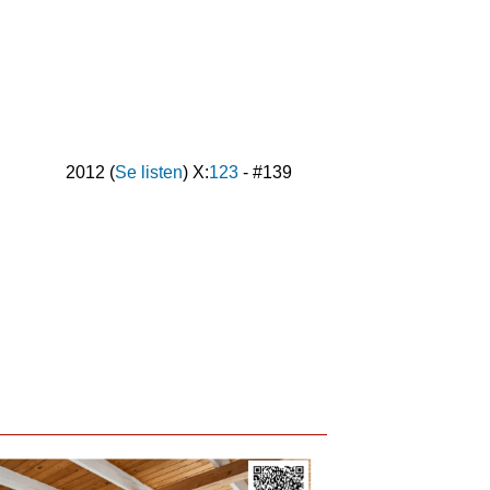
2012
(
Se listen
) X:
123
- #
139