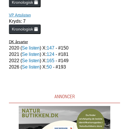
Kronologisk
VP Artslisten
Kryds: 7
Kronologisk
DK årsarter
2020
(
Se listen
) X:
147
- #
150
2021
(
Se listen
) X:
124
- #
181
2022
(
Se listen
) X:
165
- #
149
2026
(
Se listen
) X:
50
- #
193
ANNONCER