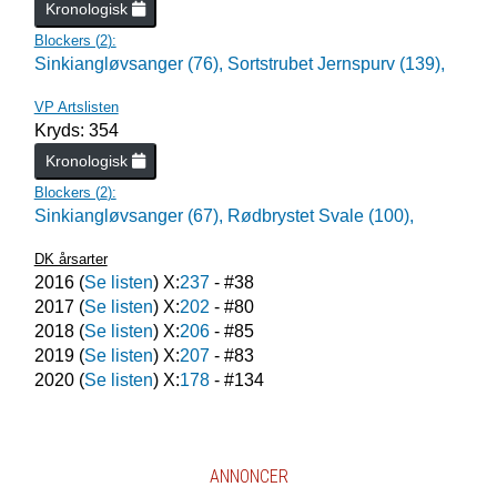
Kronologisk
Blockers (
2
):
Sinkiangløvsanger (76),
Sortstrubet Jernspurv (139),
VP Artslisten
Kryds: 354
Kronologisk
Blockers (
2
):
Sinkiangløvsanger (67),
Rødbrystet Svale (100),
DK årsarter
2016
(
Se listen
) X:
237
- #
38
2017
(
Se listen
) X:
202
- #
80
2018
(
Se listen
) X:
206
- #
85
2019
(
Se listen
) X:
207
- #
83
2020
(
Se listen
) X:
178
- #
134
ANNONCER