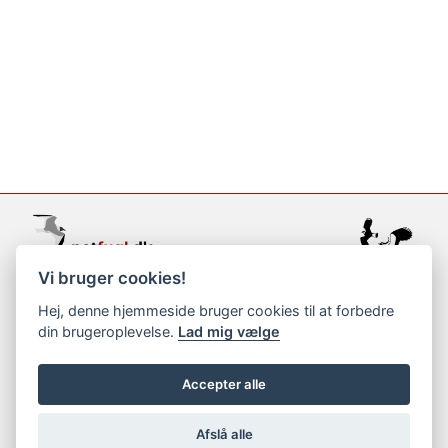
Vi bruger cookies!
support@netfugl.dk
Hej, denne hjemmeside bruger cookies til at forbedre
din brugeroplevelse.
Lad mig vælge
copyright © 2002-2023
Accepter alle
Afslå alle