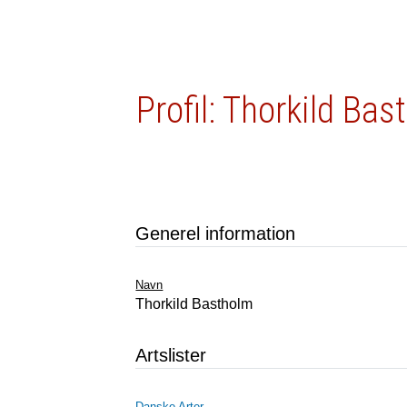
Profil: Thorkild Ba
Generel information
Navn
Thorkild Bastholm
Artslister
Danske Arter