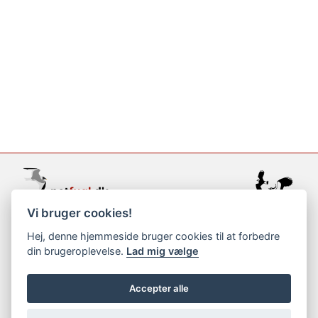
Vi bruger cookies!
support@netfugl.dk
Hej, denne hjemmeside bruger cookies til at forbedre
din brugeroplevelse.
Lad mig vælge
copyright © 2002-2023
Accepter alle