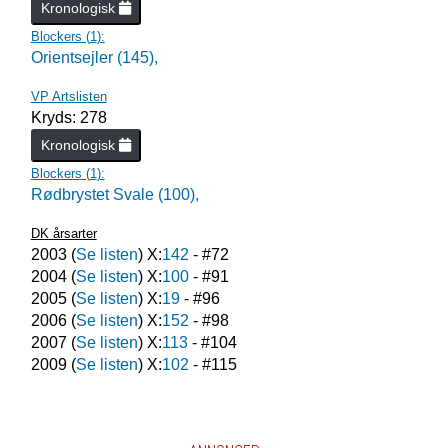
Kronologisk
Blockers (
1
):
Orientsejler (145),
VP Artslisten
Kryds: 278
Kronologisk
Blockers (
1
):
Rødbrystet Svale (100),
DK årsarter
2003
(
Se listen
) X:
142
- #
72
2004
(
Se listen
) X:
100
- #
91
2005
(
Se listen
) X:
19
- #
96
2006
(
Se listen
) X:
152
- #
98
2007
(
Se listen
) X:
113
- #
104
2009
(
Se listen
) X:
102
- #
115