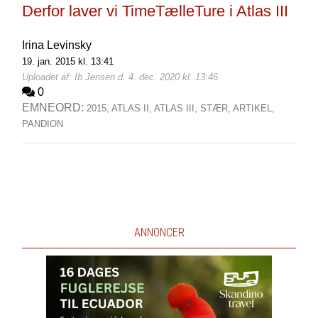
Derfor laver vi TimeTælleTure i Atlas III
Irina Levinsky
19. jan. 2015 kl. 13:41
Uploadet af: Ib Jensen d. 4. dec. 2020 kl. 13:46
0
EMNEORD:
2015,
ATLAS II,
ATLAS III,
STÆR,
ARTIKEL,
PANDION
ANNONCER