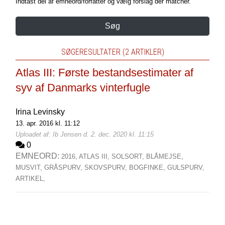
Indtast del af emneord/forfatter og vælg forslag der matcher.
Søg
SØGERESULTATER (2 ARTIKLER)
Atlas III: Første bestandsestimater af
syv af Danmarks vinterfugle
Irina Levinsky
13. apr. 2016 kl. 11:12
Uploadet af: Ib Jensen d. 2. dec. 2020 kl. 11:15
0
EMNEORD:
2016,
ATLAS III,
SOLSORT,
BLÅMEJSE,
MUSVIT,
GRÅSPURV,
SKOVSPURV,
BOGFINKE,
GULSPURV,
ARTIKEL,