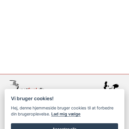
Vi bruger cookies!
support@netfugl.dk
Hej, denne hjemmeside bruger cookies til at forbedre
din brugeroplevelse.
Lad mig vælge
copyright © 2002-2023