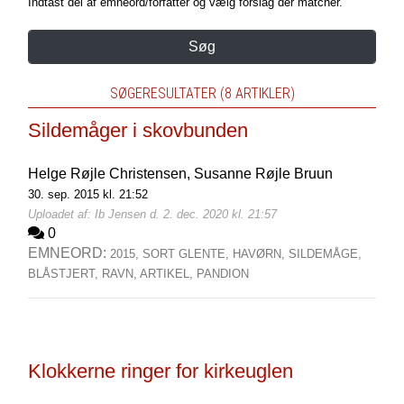
Indtast del af emneord/forfatter og vælg forslag der matcher.
Søg
SØGERESULTATER (8 ARTIKLER)
Sildemåger i skovbunden
Helge Røjle Christensen,
Susanne Røjle Bruun
30. sep. 2015 kl. 21:52
Uploadet af: Ib Jensen d. 2. dec. 2020 kl. 21:57
0
EMNEORD:
2015,
SORT GLENTE,
HAVØRN,
SILDEMÅGE,
BLÅSTJERT,
RAVN,
ARTIKEL,
PANDION
Klokkerne ringer for kirkeuglen