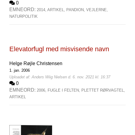
0
EMNEORD:
2014,
ARTIKEL,
PANDION,
VEJLERNE,
NATURPOLITIK
Elevatorfugl med misvisende navn
Helge Røjle Christensen
1. jan. 2006
Uploadet af: Anders Wiig Nielsen d. 6. nov. 2021 kl. 16:37
0
EMNEORD:
2006,
FUGLE I FELTEN,
PLETTET RØRVAGTEL,
ARTIKEL