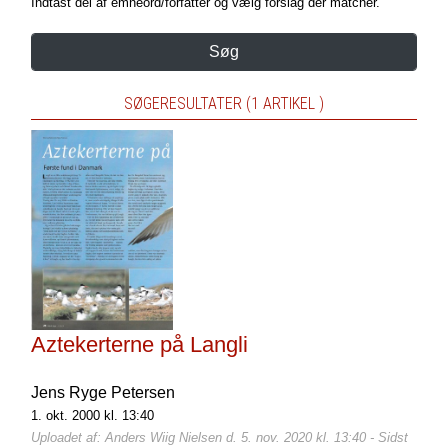
Indtast del af emneord/forfatter og vælg forslag der matcher.
Søg
SØGERESULTATER (1 ARTIKEL )
Aztekerterne på Langli
Jens Ryge Petersen
1. okt. 2000 kl. 13:40
Uploadet af: Anders Wiig Nielsen d. 5. nov. 2020 kl. 13:40 - Sidst