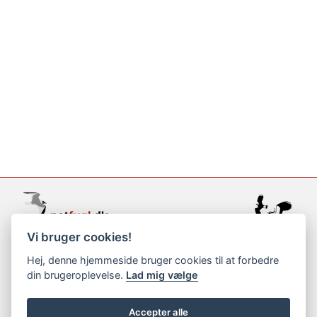
Vi bruger cookies!
support@netfugl.dk
Hej, denne hjemmeside bruger cookies til at forbedre
din brugeroplevelse.
Lad mig vælge
copyright © 2002-2023
Accepter alle