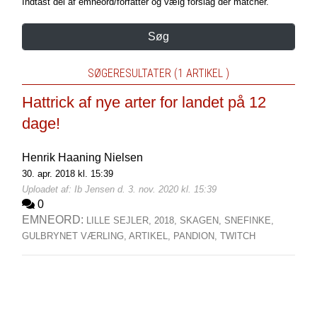
Indtast del af emneord/forfatter og vælg forslag der matcher.
Søg
SØGERESULTATER (1 ARTIKEL )
Hattrick af nye arter for landet på 12
dage!
Henrik Haaning Nielsen
30. apr. 2018 kl. 15:39
Uploadet af: Ib Jensen d. 3. nov. 2020 kl. 15:39
0
EMNEORD:
LILLE SEJLER,
2018,
SKAGEN,
SNEFINKE,
GULBRYNET VÆRLING,
ARTIKEL,
PANDION,
TWITCH