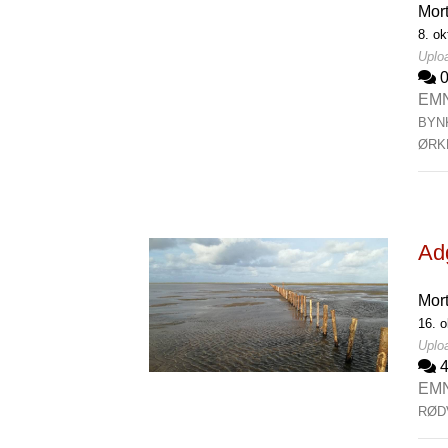
Mor
8. ok
Uploa
EM
BYN
ØRK
Ad
Mor
16. o
Uploa
EM
RØD