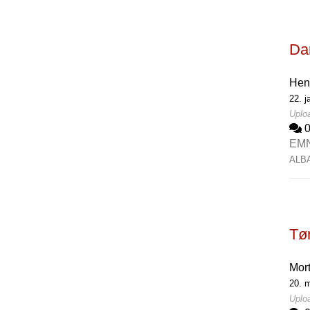
Da
Hen
22. j
Uploa
EM
ALB
Tør
Mor
20. m
Uploa