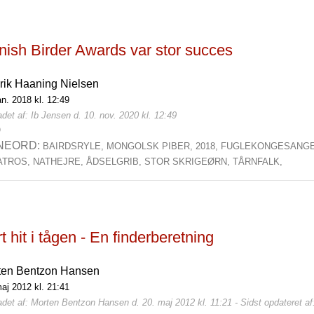
nish Birder Awards var stor succes
rik Haaning Nielsen
an. 2018 kl. 12:49
det af: Ib Jensen d. 10. nov. 2020 kl. 12:49
0
NEORD:
BAIRDSRYLE,
MONGOLSK PIBER,
2018,
FUGLEKONGESANG
ATROS,
NATHEJRE,
ÅDSELGRIB,
STOR SKRIGEØRN,
TÅRNFALK,
t hit i tågen - En finderberetning
ten Bentzon Hansen
aj 2012 kl. 21:41
det af: Morten Bentzon Hansen d. 20. maj 2012 kl. 11:21 - Sidst opdateret af: