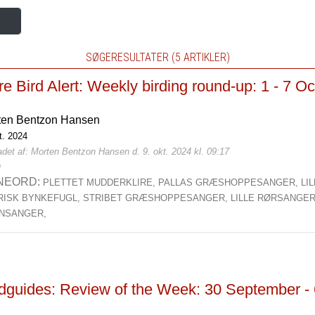
SØGERESULTATER (5 ARTIKLER)
e Bird Alert: Weekly birding round-up: 1 - 7 O
ten Bentzon Hansen
t. 2024
det af: Morten Bentzon Hansen d. 9. okt. 2024 kl. 09:17
0
NEORD:
PLETTET MUDDERKLIRE,
PALLAS GRÆSHOPPESANGER,
LI
IRISK BYNKEFUGL,
STRIBET GRÆSHOPPESANGER,
LILLE RØRSANGE
NSANGER,
rdguides: Review of the Week: 30 September -