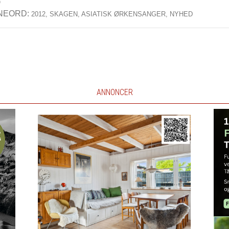
0
NEORD:
2012,
SKAGEN,
ASIATISK ØRKENSANGER,
NYHED
ANNONCER