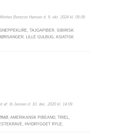
: Morten Bentzon Hansen d. 9. okt. 2024 kl. 09:09
SNEPPEKLIRE,
TAJGAPIBER,
SIBIRISK
 RØRSANGER,
LILLE GULBUG,
ASIATISK
t af: Ib Jensen d. 10. dec. 2020 kl. 14:09
ØMØ,
AMERIKANSK PIBEAND,
TRIEL,
ÆSTEKRAVE,
HVIDRYGGET RYLE,