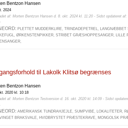
ten Bentzon Hansen
t. 2024
det af: Morten Bentzon Hansen d. 8. okt. 2024 kl. 11:20 - Sidst opdateret af
0
NEORD:
PLETTET MUDDERKLIRE,
TRINDADEPETREL,
LANGNÆBBET 
KEFUGL,
ØRKENSTENPIKKER,
STRIBET GRÆSHOPPESANGER,
LILLE
ENSANGER,
gangsforhold til Lakolk Klitsø begrænses
ten Bentzon Hansen
kt. 2020 kl. 10:18
det af: Morten Bentzon Testversion d. 16. okt. 2020 kl. 14:09 - Sidst opdatere
4
NEORD:
AMERIKANSK TUNDRAHJEJLE,
SUMPVIBE,
LOKALITETER,
R
VINGET BRAKSVALE,
HVIDBRYSTET PRÆSTEKRAVE,
MONGOLSK PR