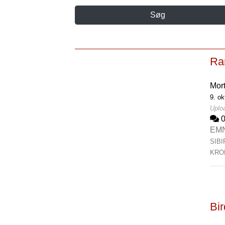
Søg
Rar
Mor
9. ok
Uploa
EM
SIB
KRO
Bi