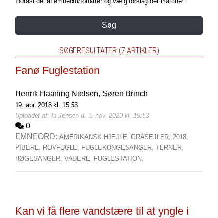
Indtast del af emneord/forfatter og vælg forslag der matcher.
Søg
SØGERESULTATER (7 ARTIKLER)
Fanø Fuglestation
Henrik Haaning Nielsen,
Søren Brinch
19. apr. 2018 kl. 15:53
Uploadet af: Ib Jensen d. 3. nov. 2020 kl. 15:53
0
EMNEORD:
AMERIKANSK HJEJLE,
GRÅSEJLER,
2018,
PIBERE,
ROVFUGLE,
FUGLEKONGESANGER,
TERNER,
HØGESANGER,
VADERE,
FUGLESTATION,
Kan vi få flere vandstære til at yngle i