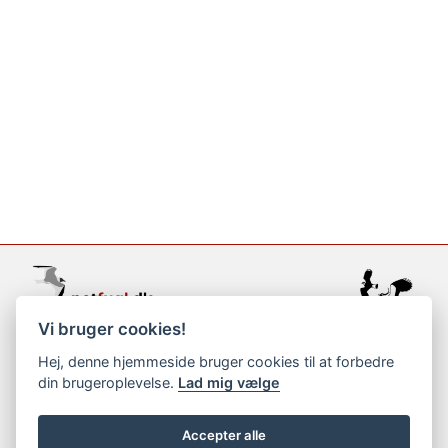
Vi bruger cookies!
support@netfugl.dk
Hej, denne hjemmeside bruger cookies til at forbedre
din brugeroplevelse.
Lad mig vælge
copyright © 2002-2023
Accepter alle