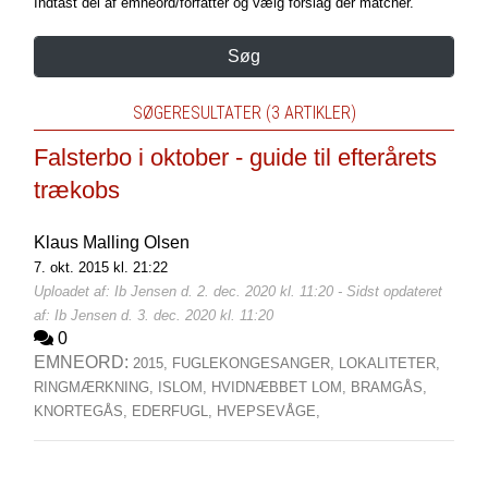
Indtast del af emneord/forfatter og vælg forslag der matcher.
Søg
SØGERESULTATER (3 ARTIKLER)
Falsterbo i oktober - guide til efterårets
trækobs
Klaus Malling Olsen
7. okt. 2015 kl. 21:22
Uploadet af: Ib Jensen d. 2. dec. 2020 kl. 11:20 - Sidst opdateret
af: Ib Jensen d. 3. dec. 2020 kl. 11:20
0
EMNEORD:
2015,
FUGLEKONGESANGER,
LOKALITETER,
RINGMÆRKNING,
ISLOM,
HVIDNÆBBET LOM,
BRAMGÅS,
KNORTEGÅS,
EDERFUGL,
HVEPSEVÅGE,