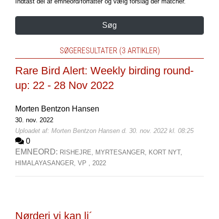
Indtast del af emneord/forfatter og vælg forslag der matcher.
Søg
SØGERESULTATER (3 ARTIKLER)
Rare Bird Alert: Weekly birding round-
up: 22 - 28 Nov 2022
Morten Bentzon Hansen
30. nov. 2022
Uploadet af: Morten Bentzon Hansen d. 30. nov. 2022 kl. 08:25
0
EMNEORD:
RISHEJRE,
MYRTESANGER,
KORT NYT,
HIMALAYASANGER,
VP ,
2022
Nørderi vi kan li´