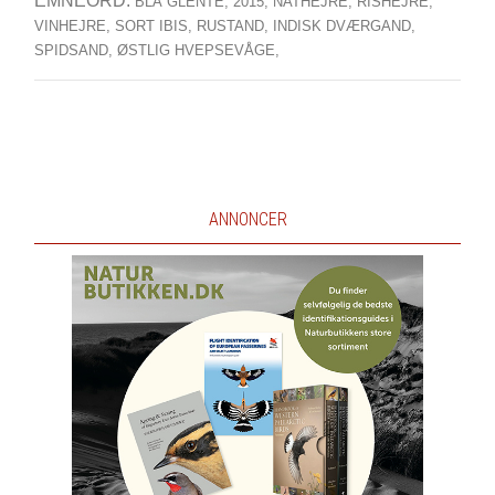
EMNEORD:
BLÅ GLENTE,
2015,
NATHEJRE,
RISHEJRE,
VINHEJRE,
SORT IBIS,
RUSTAND,
INDISK DVÆRGAND,
SPIDSAND,
ØSTLIG HVEPSEVÅGE,
ANNONCER