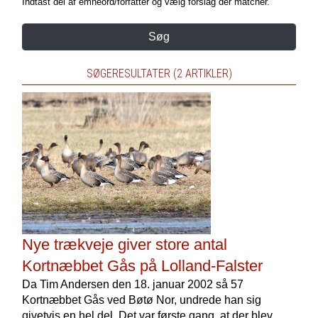
Indtast del af emneord/forfatter og vælg forslag der matcher.
Søg
SØGERESULTATER (2 ARTIKLER)
Nye trækveje giver store antal
Kortnæbbet Gås på Lolland-Falster
Da Tim Andersen den 18. januar 2002 så 57
Kortnæbbet Gås ved Bøtø Nor, undrede han sig
givetvis en hel del. Det var første gang, at der blev