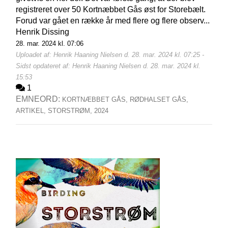
registreret over 50 Kortnæbbet Gås øst for Storebælt.
Forud var gået en række år med flere og flere observ...
Henrik Dissing
28. mar. 2024 kl. 07:06
Uploadet af: Henrik Haaning Nielsen d. 28. mar. 2024 kl. 07:25 -
Sidst opdateret af: Henrik Haaning Nielsen d. 28. mar. 2024 kl.
15:53
1
EMNEORD:
KORTNÆBBET GÅS,
RØDHALSET GÅS,
ARTIKEL,
STORSTRØM,
2024