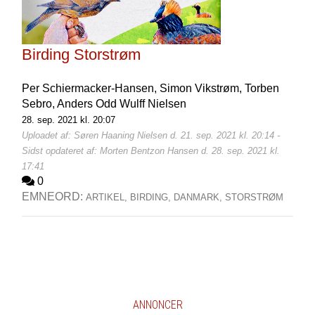
Birding Storstrøm
Per Schiermacker-Hansen,
Simon Vikstrøm,
Torben
Sebro,
Anders Odd Wulff Nielsen
28. sep. 2021 kl. 20:07
Uploadet af: Søren Haaning Nielsen d. 21. sep. 2021 kl. 20:14 -
Sidst opdateret af: Morten Bentzon Hansen d. 28. sep. 2021 kl.
17:41
0
EMNEORD:
ARTIKEL,
BIRDING,
DANMARK,
STORSTRØM
ANNONCER