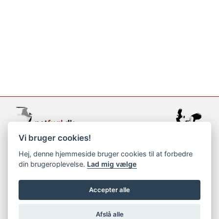
Vi bruger cookies!
support@netfugl.dk
Hej, denne hjemmeside bruger cookies til at forbedre
din brugeroplevelse.
Lad mig vælge
copyright © 2002-2023
Accepter alle
Afslå alle