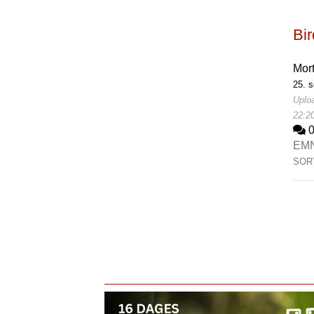
Bi
Mor
25. 
Uploa
22:2
EM
SOR