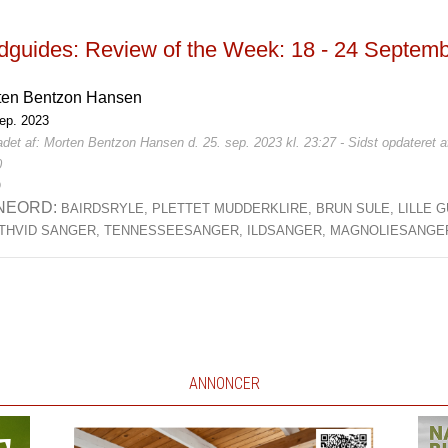
rdguides: Review of the Week: 18 - 24 Septem
ten Bentzon Hansen
sep. 2023
det af: Morten Bentzon Hansen d. 25. sep. 2023 kl. 23:27 - Sidst opdateret 
0
0
NEORD:
BAIRDSRYLE,
PLETTET MUDDERKLIRE,
BRUN SULE,
LILLE 
THVID SANGER,
TENNESSEESANGER,
ILDSANGER,
MAGNOLIESANGE
ANNONCER