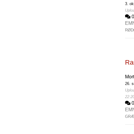
3. ok
Uploa
EM
RØD
Rar
Mor
26. 
Uploa
22:2
EM
GRÆ