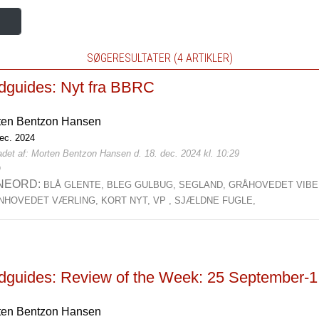
SØGERESULTATER (4 ARTIKLER)
rdguides: Nyt fra BBRC
ten Bentzon Hansen
dec. 2024
adet af: Morten Bentzon Hansen d. 18. dec. 2024 kl. 10:29
0
NEORD:
BLÅ GLENTE,
BLEG GULBUG,
SEGLAND,
GRÅHOVEDET VIBE
NHOVEDET VÆRLING,
KORT NYT,
VP ,
SJÆLDNE FUGLE,
rdguides: Review of the Week: 25 September-
ten Bentzon Hansen