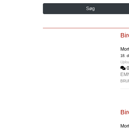
Søg
Bi
Mor
18. 
Uplo
EM
BRU
Bi
Mor