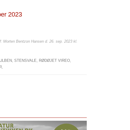
ber 2023
af: Morten Bentzon Hansen d. 26. sep. 2023 kl.
GULBEN,
STENSVALE,
RØDØJET VIREO,
R,