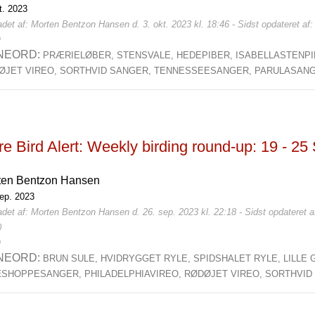
t. 2023
det af: Morten Bentzon Hansen d. 3. okt. 2023 kl. 18:46 - Sidst opdateret af
0
NEORD:
PRÆRIELØBER,
STENSVALE,
HEDEPIBER,
ISABELLASTENP
ØJET VIREO,
SORTHVID SANGER,
TENNESSEESANGER,
PARULASAN
e Bird Alert: Weekly birding round-up: 19 - 2
ten Bentzon Hansen
sep. 2023
det af: Morten Bentzon Hansen d. 26. sep. 2023 kl. 22:18 - Sidst opdateret 
0
0
NEORD:
BRUN SULE,
HVIDRYGGET RYLE,
SPIDSHALET RYLE,
LILLE
SHOPPESANGER,
PHILADELPHIAVIREO,
RØDØJET VIREO,
SORTHVID