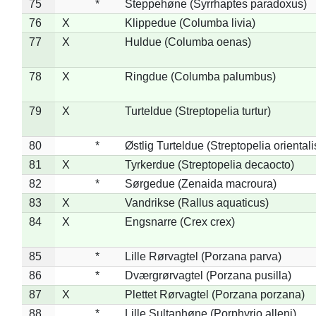
75
*
Steppehøne (Syrrhaptes paradoxus)
76
X
Klippedue (Columba livia)
77
X
Huldue (Columba oenas)
78
X
Ringdue (Columba palumbus)
79
X
Turteldue (Streptopelia turtur)
80
*
Østlig Turteldue (Streptopelia orientali
81
X
Tyrkerdue (Streptopelia decaocto)
82
*
Sørgedue (Zenaida macroura)
83
X
Vandrikse (Rallus aquaticus)
84
X
Engsnarre (Crex crex)
85
*
Lille Rørvagtel (Porzana parva)
86
*
Dværgrørvagtel (Porzana pusilla)
87
X
Plettet Rørvagtel (Porzana porzana)
88
*
Lille Sultanhøne (Porphyrio alleni)