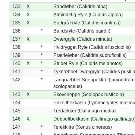
133
X
Sandløber (Calidris alba)
134
X
Almindelig Ryle (Calidris alpina)
135
X
Sortgrå Ryle (Calidris maritima)
136
*
Bairdsryle (Calidris bairdii)
137
X
Dværgryle (Calidris minuta)
138
*
Hvidrygget Ryle (Calidris fuscicollis)
139
*
Prærieløber (Calidris subruficollis)
140
X
*
Stribet Ryle (Calidris melanotos)
141
*
Tyknæbbet Dværgryle (Calidris pusilla
142
*
Langnæbbet Sneppeklire (Limnodrom
scolopaceus)
143
X
Skovsneppe (Scolopax rusticola)
144
Enkeltbekkasin (Lymnocryptes minimu
145
Tredækker (Gallinago media)
146
X
Dobbeltbekkasin (Gallinago gallinago
147
*
Terekklire (Xenus cinereus)