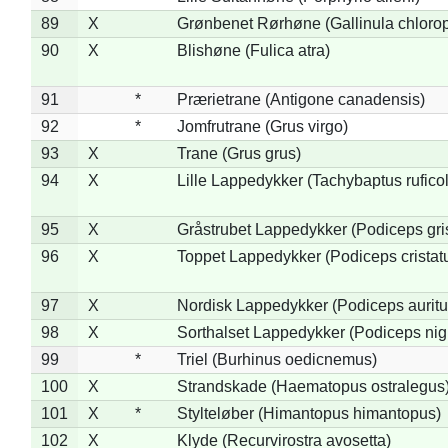
89
X
Grønbenet Rørhøne (Gallinula chloro
90
X
Blishøne (Fulica atra)
91
*
Prærietrane (Antigone canadensis)
92
*
Jomfrutrane (Grus virgo)
93
X
Trane (Grus grus)
94
X
Lille Lappedykker (Tachybaptus ruficol
95
X
Gråstrubet Lappedykker (Podiceps gr
96
X
Toppet Lappedykker (Podiceps cristat
97
X
Nordisk Lappedykker (Podiceps auritu
98
X
Sorthalset Lappedykker (Podiceps nigri
99
*
Triel (Burhinus oedicnemus)
100
X
Strandskade (Haematopus ostralegus
101
X
*
Stylteløber (Himantopus himantopus)
102
X
Klyde (Recurvirostra avosetta)