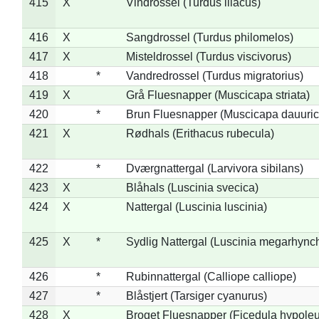
415
X
Vindrossel (Turdus iliacus)
416
X
Sangdrossel (Turdus philomelos)
417
X
Misteldrossel (Turdus viscivorus)
418
*
Vandredrossel (Turdus migratorius)
419
X
Grå Fluesnapper (Muscicapa striata)
420
*
Brun Fluesnapper (Muscicapa dauuric
421
X
Rødhals (Erithacus rubecula)
422
*
Dværgnattergal (Larvivora sibilans)
423
X
Blåhals (Luscinia svecica)
424
X
Nattergal (Luscinia luscinia)
425
X
*
Sydlig Nattergal (Luscinia megarhync
426
*
Rubinnattergal (Calliope calliope)
427
*
Blåstjert (Tarsiger cyanurus)
428
X
Broget Fluesnapper (Ficedula hypole