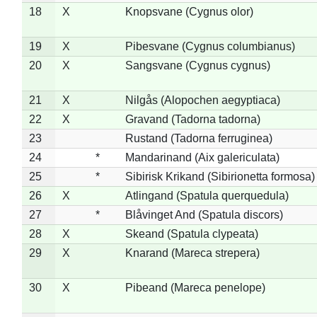
18
X
Knopsvane (Cygnus olor)
19
X
Pibesvane (Cygnus columbianus)
20
X
Sangsvane (Cygnus cygnus)
21
X
Nilgås (Alopochen aegyptiaca)
22
X
Gravand (Tadorna tadorna)
23
Rustand (Tadorna ferruginea)
24
*
Mandarinand (Aix galericulata)
25
*
Sibirisk Krikand (Sibirionetta formosa)
26
X
Atlingand (Spatula querquedula)
27
*
Blåvinget And (Spatula discors)
28
X
Skeand (Spatula clypeata)
29
X
Knarand (Mareca strepera)
30
X
Pibeand (Mareca penelope)