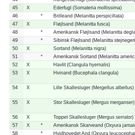
45
X
Ederfugl (Somateria mollissima)
46
*
Brilleand (Melanitta perspicillata)
47
X
Fløjlsand (Melanitta fusca)
48
*
Amerikansk Fløjlsand (Melanitta degla
49
*
Sibirisk Fløjlsand (Melanitta stejnegeri
50
X
Sortand (Melanitta nigra)
51
*
Amerikansk Sortand (Melanitta ameri
52
X
Havlit (Clangula hyemalis)
53
X
Hvinand (Bucephala clangula)
54
X
Lille Skallesluger (Mergellus albellus)
55
X
Stor Skallesluger (Mergus merganser)
56
X
Toppet Skallesluger (Mergus serrator)
57
X
*
Amerikansk Skarveand (Oxyura jamai
58
*
Hvidhovedet And (Oxyura leucocepha