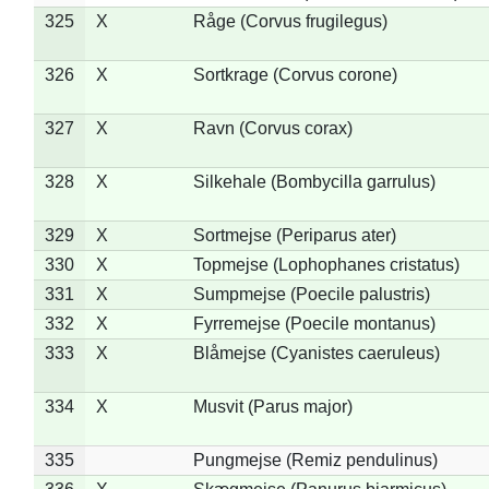
325
X
Råge (Corvus frugilegus)
326
X
Sortkrage (Corvus corone)
327
X
Ravn (Corvus corax)
328
X
Silkehale (Bombycilla garrulus)
329
X
Sortmejse (Periparus ater)
330
X
Topmejse (Lophophanes cristatus)
331
X
Sumpmejse (Poecile palustris)
332
X
Fyrremejse (Poecile montanus)
333
X
Blåmejse (Cyanistes caeruleus)
334
X
Musvit (Parus major)
335
Pungmejse (Remiz pendulinus)