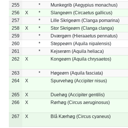
255
*
Munkegrib (Aegypius monachus)
256
X
*
Slangeørn (Circaetus gallicus)
257
*
Lille Skrigeørn (Clanga pomarina)
258
X
*
Stor Skrigeørn (Clanga clanga)
259
*
Dværgørn (Hieraaetus pennatus)
260
*
Steppeørn (Aquila nipalensis)
261
*
Kejserørn (Aquila heliaca)
262
X
Kongeørn (Aquila chrysaetos)
263
*
Høgeørn (Aquila fasciata)
264
X
Spurvehøg (Accipiter nisus)
265
X
Duehøg (Accipiter gentilis)
266
X
Rørhøg (Circus aeruginosus)
267
X
Blå Kærhøg (Circus cyaneus)