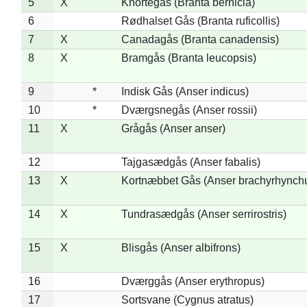
5
X
Knortegås (Branta bernicla)
6
Rødhalset Gås (Branta ruficollis)
7
X
Canadagås (Branta canadensis)
8
X
Bramgås (Branta leucopsis)
9
*
Indisk Gås (Anser indicus)
10
*
Dværgsnegås (Anser rossii)
11
X
Grågås (Anser anser)
12
Tajgasædgås (Anser fabalis)
13
X
Kortnæbbet Gås (Anser brachyrhynch
14
X
Tundrasædgås (Anser serrirostris)
15
X
Blisgås (Anser albifrons)
16
Dværggås (Anser erythropus)
17
Sortsvane (Cygnus atratus)