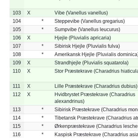
103
X
Vibe (Vanellus vanellus)
104
*
Steppevibe (Vanellus gregarius)
105
*
Sumpvibe (Vanellus leucurus)
106
X
Hjejle (Pluvialis apricaria)
107
*
Sibirisk Hjejle (Pluvialis fulva)
108
*
Amerikansk Hjejle (Pluvialis dominica
109
X
Strandhjejle (Pluvialis squatarola)
110
X
Stor Præstekrave (Charadrius hiaticul
111
X
Lille Præstekrave (Charadrius dubius)
112
X
Hvidbrystet Præstekrave (Charadrius
alexandrinus)
113
*
Sibirisk Præstekrave (Charadrius mon
114
*
Tibetansk Præstekrave (Charadrius atr
115
*
Ørkenpræstekrave (Charadrius leschen
116
*
Kaspisk Præstekrave (Charadrius asia