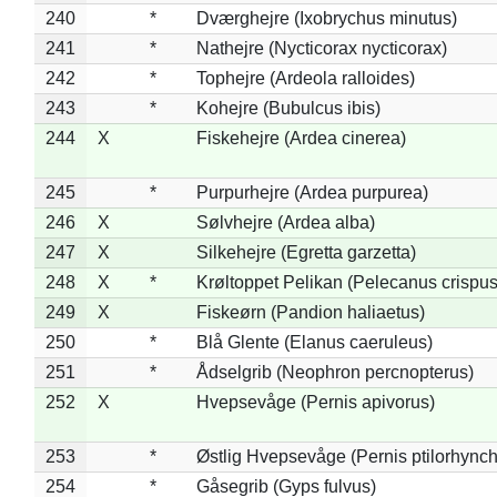
240
*
Dværghejre (Ixobrychus minutus)
241
*
Nathejre (Nycticorax nycticorax)
242
*
Tophejre (Ardeola ralloides)
243
*
Kohejre (Bubulcus ibis)
244
X
Fiskehejre (Ardea cinerea)
245
*
Purpurhejre (Ardea purpurea)
246
X
Sølvhejre (Ardea alba)
247
X
Silkehejre (Egretta garzetta)
248
X
*
Krøltoppet Pelikan (Pelecanus crispus
249
X
Fiskeørn (Pandion haliaetus)
250
*
Blå Glente (Elanus caeruleus)
251
*
Ådselgrib (Neophron percnopterus)
252
X
Hvepsevåge (Pernis apivorus)
253
*
Østlig Hvepsevåge (Pernis ptilorhync
254
*
Gåsegrib (Gyps fulvus)