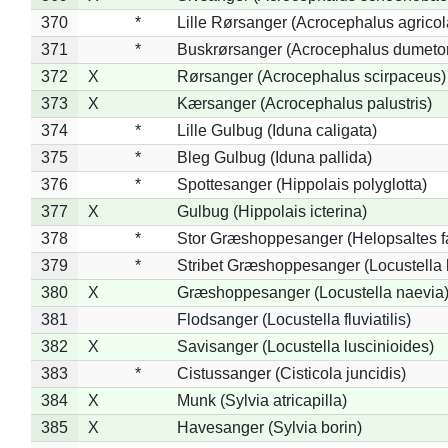
370
*
Lille Rørsanger (Acrocephalus agricol
371
*
Buskrørsanger (Acrocephalus dumeto
372
X
Rørsanger (Acrocephalus scirpaceus)
373
X
Kærsanger (Acrocephalus palustris)
374
*
Lille Gulbug (Iduna caligata)
375
*
Bleg Gulbug (Iduna pallida)
376
*
Spottesanger (Hippolais polyglotta)
377
X
Gulbug (Hippolais icterina)
378
*
Stor Græshoppesanger (Helopsaltes fa
379
*
Stribet Græshoppesanger (Locustella 
380
X
Græshoppesanger (Locustella naevia
381
Flodsanger (Locustella fluviatilis)
382
X
Savisanger (Locustella luscinioides)
383
*
Cistussanger (Cisticola juncidis)
384
X
Munk (Sylvia atricapilla)
385
X
Havesanger (Sylvia borin)