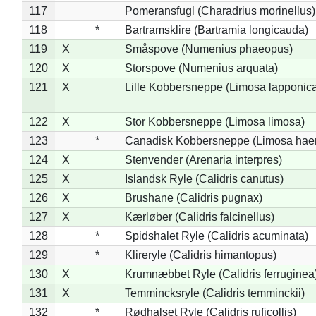
117
Pomeransfugl (Charadrius morinellus)
118
*
Bartramsklire (Bartramia longicauda)
119
X
Småspove (Numenius phaeopus)
120
X
Storspove (Numenius arquata)
121
X
Lille Kobbersneppe (Limosa lapponic
122
X
Stor Kobbersneppe (Limosa limosa)
123
*
Canadisk Kobbersneppe (Limosa hae
124
X
Stenvender (Arenaria interpres)
125
X
Islandsk Ryle (Calidris canutus)
126
X
Brushane (Calidris pugnax)
127
X
Kærløber (Calidris falcinellus)
128
*
Spidshalet Ryle (Calidris acuminata)
129
*
Klireryle (Calidris himantopus)
130
X
Krumnæbbet Ryle (Calidris ferruginea
131
X
Temmincksryle (Calidris temminckii)
132
*
Rødhalset Ryle (Calidris ruficollis)