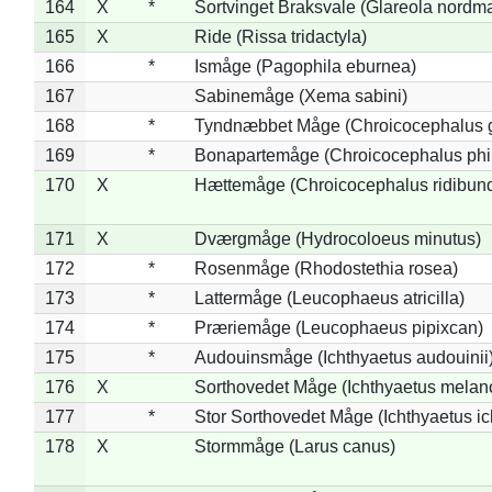
164
X
*
Sortvinget Braksvale (Glareola nordm
165
X
Ride (Rissa tridactyla)
166
*
Ismåge (Pagophila eburnea)
167
Sabinemåge (Xema sabini)
168
*
Tyndnæbbet Måge (Chroicocephalus 
169
*
Bonapartemåge (Chroicocephalus phil
170
X
Hættemåge (Chroicocephalus ridibun
171
X
Dværgmåge (Hydrocoloeus minutus)
172
*
Rosenmåge (Rhodostethia rosea)
173
*
Lattermåge (Leucophaeus atricilla)
174
*
Præriemåge (Leucophaeus pipixcan)
175
*
Audouinsmåge (Ichthyaetus audouinii
176
X
Sorthovedet Måge (Ichthyaetus melan
177
*
Stor Sorthovedet Måge (Ichthyaetus ic
178
X
Stormmåge (Larus canus)