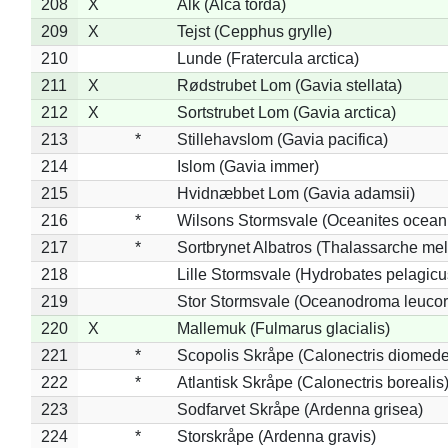
208
X
Alk (Alca torda)
209
X
Tejst (Cepphus grylle)
210
Lunde (Fratercula arctica)
211
X
Rødstrubet Lom (Gavia stellata)
212
X
Sortstrubet Lom (Gavia arctica)
213
*
Stillehavslom (Gavia pacifica)
214
Islom (Gavia immer)
215
Hvidnæbbet Lom (Gavia adamsii)
216
*
Wilsons Stormsvale (Oceanites ocean
217
*
Sortbrynet Albatros (Thalassarche me
218
Lille Stormsvale (Hydrobates pelagicu
219
Stor Stormsvale (Oceanodroma leuco
220
X
Mallemuk (Fulmarus glacialis)
221
*
Scopolis Skråpe (Calonectris diomed
222
*
Atlantisk Skråpe (Calonectris borealis
223
Sodfarvet Skråpe (Ardenna grisea)
224
*
Storskråpe (Ardenna gravis)