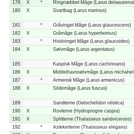
179
X
*
Ringnæbbet Måge (Larus delawarensi
180
X
Svartbag (Larus marinus)
181
*
Gråvinget Måge (Larus glaucescens)
182
X
Gråmåge (Larus hyperboreus)
183
*
Hvidvinget Måge (Larus glaucoides)
184
X
Sølvmåge (Larus argentatus)
185
Kaspisk Måge (Larus cachinnans)
186
X
Middelhavssølvmåge (Larus michahell
187
*
Armensk Måge (Larus armenicus)
188
X
Sildemåge (Larus fuscus)
189
Sandterne (Gelochelidon nilotica)
190
X
Rovterne (Hydroprogne caspia)
191
X
Splitterne (Thalasseus sandvicensis)
192
*
Aztekerterne (Thalasseus elegans)