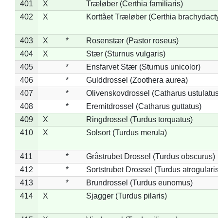
401
X
Træløber (Certhia familiaris)
402
X
Korttået Træløber (Certhia brachydact
403
X
*
Rosenstær (Pastor roseus)
404
X
Stær (Sturnus vulgaris)
405
*
Ensfarvet Stær (Sturnus unicolor)
406
*
Gulddrossel (Zoothera aurea)
407
*
Olivenskovdrossel (Catharus ustulatus
408
*
Eremitdrossel (Catharus guttatus)
409
X
Ringdrossel (Turdus torquatus)
410
X
Solsort (Turdus merula)
411
*
Gråstrubet Drossel (Turdus obscurus)
412
*
Sortstrubet Drossel (Turdus atrogularis
413
*
Brundrossel (Turdus eunomus)
414
X
Sjagger (Turdus pilaris)