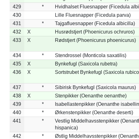
429
*
Hvidhalset Fluesnapper (Ficedula albic
430
Lille Fluesnapper (Ficedula parva)
431
*
Tajgafluesnapper (Ficedula albicilla)
432
X
Husrødstjert (Phoenicurus ochruros)
433
X
Rødstjert (Phoenicurus phoenicurus)
434
*
Stendrossel (Monticola saxatilis)
435
X
Bynkefugl (Saxicola rubetra)
436
X
Sortstrubet Bynkefugl (Saxicola rubico
437
*
Sibirisk Bynkefugl (Saxicola maurus)
438
X
Stenpikker (Oenanthe oenanthe)
439
*
Isabellastenpikker (Oenanthe isabelli
440
*
Ørkenstenpikker (Oenanthe deserti)
441
*
Vestlig Middelhavsstenpikker (Oenant
hispanica)
442
*
Østlig Middelhavsstenpikker (Oenant