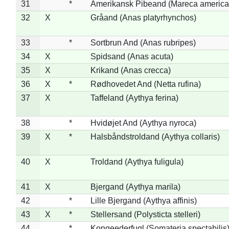
31
*
Amerikansk Pibeand (Mareca america
32
X
Gråand (Anas platyrhynchos)
33
*
Sortbrun And (Anas rubripes)
34
X
Spidsand (Anas acuta)
35
X
Krikand (Anas crecca)
36
X
*
Rødhovedet And (Netta rufina)
37
X
Taffeland (Aythya ferina)
38
*
Hvidøjet And (Aythya nyroca)
39
X
*
Halsbåndstroldand (Aythya collaris)
40
X
Troldand (Aythya fuligula)
41
X
Bjergand (Aythya marila)
42
*
Lille Bjergand (Aythya affinis)
43
X
*
Stellersand (Polysticta stelleri)
44
*
Kongeederfugl (Somateria spectabilis