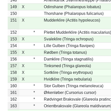
148
*
Amerikansk Svømmesneppe (Phalaropu
149
X
Odinshane (Phalaropus lobatus)
150
Thorshane (Phalaropus fulicarius)
151
X
Mudderklire (Actitis hypoleucos)
152
*
Plettet Mudderklire (Actitis macularius
153
X
Svaleklire (Tringa ochropus)
154
*
Lille Gulben (Tringa flavipes)
155
X
Rødben (Tringa totanus)
156
*
Damklire (Tringa stagnatilis)
157
X
Tinksmed (Tringa glareola)
158
X
Sortklire (Tringa erythropus)
159
X
Hvidklire (Tringa nebularia)
160
*
Stor Gulben (Tringa melanoleuca)
161
*
Ørkenløber (Cursorius cursor)
162
*
Rødvinget Braksvale (Glareola pratinc
163
*
Orientbraksvale (Glareola maldivarum