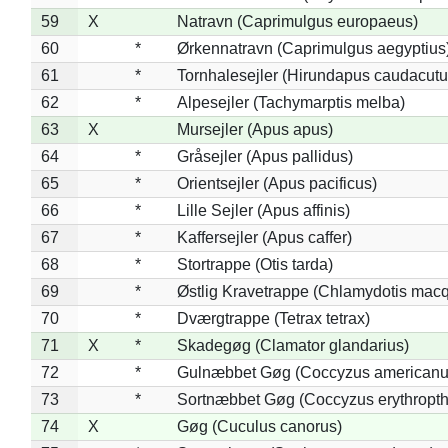
59
X
Natravn (Caprimulgus europaeus)
60
*
Ørkennatravn (Caprimulgus aegyptius
61
*
Tornhalesejler (Hirundapus caudacutu
62
*
Alpesejler (Tachymarptis melba)
63
X
Mursejler (Apus apus)
64
*
Gråsejler (Apus pallidus)
65
*
Orientsejler (Apus pacificus)
66
*
Lille Sejler (Apus affinis)
67
*
Kaffersejler (Apus caffer)
68
*
Stortrappe (Otis tarda)
69
*
Østlig Kravetrappe (Chlamydotis macq
70
*
Dværgtrappe (Tetrax tetrax)
71
X
*
Skadegøg (Clamator glandarius)
72
*
Gulnæbbet Gøg (Coccyzus americanu
73
*
Sortnæbbet Gøg (Coccyzus erythropt
74
X
Gøg (Cuculus canorus)