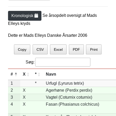
Se årsopdelt oversigt af
Mads
Kronologisk
Elley
s kryds
Dette er Mads Elleys Danske Årsarter 2006
Copy
CSV
Excel
PDF
Print
Søg:
#
X
*
Navn
1
*
Urfugl (Lyrurus tetrix)
2
X
Agerhøne (Perdix perdix)
3
X
Vagtel (Coturnix coturnix)
4
X
Fasan (Phasianus colchicus)