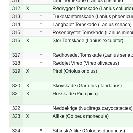
311
*
Brun Tornskade (Lanius cristatus)
312
X
Rødrygget Tornskade (Lanius collurio)
313
*
Turkestantornskade (Lanius phoenicur
314
*
Langhalet Tornskade (Lanius schach)
315
*
Rosenbrystet Tornskade (Lanius minor
316
X
Stor Tornskade (Lanius excubitor)
317
*
Rødhovedet Tornskade (Lanius senato
318
*
Rødøjet Vireo (Vireo olivaceus)
319
X
Pirol (Oriolus oriolus)
320
X
Skovskade (Garrulus glandarius)
321
X
Husskade (Pica pica)
322
Nøddekrige (Nucifraga caryocatactes)
323
X
Allike (Coloeus monedula)
324
*
Sibirisk Allike (Coloeus dauuricus)