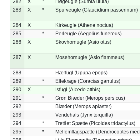
282
X
*
Høgeugle (Surnia ulula)
283
X
*
Spurveugle (Glaucidium passerinum)
284
X
Kirkeugle (Athene noctua)
285
*
Perleugle (Aegolius funereus)
286
X
Skovhornugle (Asio otus)
287
X
Mosehornugle (Asio flammeus)
288
Hærfugl (Upupa epops)
289
*
Ellekrage (Coracias garrulus)
290
X
Isfugl (Alcedo atthis)
291
*
Grøn Biæder (Merops persicus)
292
Biæder (Merops apiaster)
293
Vendehals (Jynx torquilla)
294
*
Tretået Spætte (Picoides tridactylus)
295
*
Mellemflagspætte (Dendrocoptes med