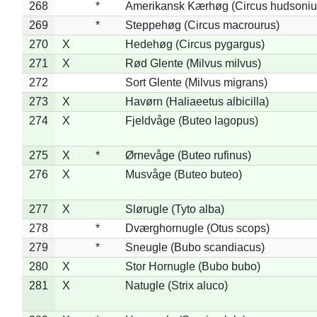
268
*
Amerikansk Kærhøg (Circus hudsoniu
269
*
Steppehøg (Circus macrourus)
270
X
Hedehøg (Circus pygargus)
271
X
Rød Glente (Milvus milvus)
272
Sort Glente (Milvus migrans)
273
X
Havørn (Haliaeetus albicilla)
274
X
Fjeldvåge (Buteo lagopus)
275
X
*
Ørnevåge (Buteo rufinus)
276
X
Musvåge (Buteo buteo)
277
X
Slørugle (Tyto alba)
278
*
Dværghornugle (Otus scops)
279
*
Sneugle (Bubo scandiacus)
280
X
Stor Hornugle (Bubo bubo)
281
X
Natugle (Strix aluco)