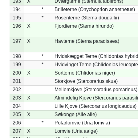
193
X
Dværgterne (Sternula albifrons)
194
*
Brilleterne (Onychoprion anaethetus)
195
*
Rosenterne (Sterna dougallii)
196
X
Fjordterne (Sterna hirundo)
197
X
Havterne (Sterna paradisaea)
198
*
Hvidskægget Terne (Chlidonias hybrid
199
*
Hvidvinget Terne (Chlidonias leucopte
200
X
Sortterne (Chlidonias niger)
201
Storkjove (Stercorarius skua)
202
Mellemkjove (Stercorarius pomarinus)
203
X
Almindelig Kjove (Stercorarius parasit
204
Lille Kjove (Stercorarius longicaudus)
205
X
Søkonge (Alle alle)
206
*
Polarlomvie (Uria lomvia)
207
X
Lomvie (Uria aalge)