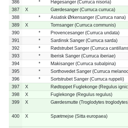
386
*
Høgesanger (Curruca nisoria)
387
X
Gærdesanger (Curruca curruca)
388
*
Asiatisk Ørkensanger (Curruca nana)
389
X
Tornsanger (Curruca communis)
390
*
Provencesanger (Curruca undata)
391
*
Sardinsk Sanger (Curruca sarda)
392
*
Rødstrubet Sanger (Curruca cantillans
393
*
Iberisk Sanger (Curruca iberiae)
394
*
Makisanger (Curruca subalpina)
395
*
Sorthovedet Sanger (Curruca melano
396
*
Sortstrubet Sanger (Curruca ruppeli)
397
X
Rødtoppet Fuglekonge (Regulus ignica
398
X
Fuglekonge (Regulus regulus)
399
X
Gærdesmutte (Troglodytes troglodytes
400
X
Spætmejse (Sitta europaea)