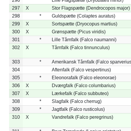
296
Lille Flagspætte (Dryobates minor)
297
X
Stor Flagspætte (Dendrocopos major)
298
*
Guldspætte (Colaptes auratus)
299
X
Sortspætte (Dryocopus martius)
300
X
Grønspætte (Picus viridis)
301
*
Lille Tårnfalk (Falco naumanni)
302
X
Tårnfalk (Falco tinnunculus)
303
*
Amerikansk Tårnfalk (Falco sparverius
304
Aftenfalk (Falco vespertinus)
305
*
Eleonorafalk (Falco eleonorae)
306
X
Dværgfalk (Falco columbarius)
307
X
Lærkefalk (Falco subbuteo)
308
*
Slagfalk (Falco cherrug)
309
*
Jagtfalk (Falco rusticolus)
310
X
Vandrefalk (Falco peregrinus)