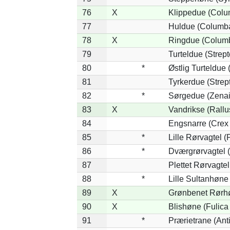
76
X
Klippedue (Colum
77
Huldue (Columb
78
X
Ringdue (Colum
79
Turteldue (Strepto
80
*
Østlig Turteldue (
81
Tyrkerdue (Strep
82
*
Sørgedue (Zenai
83
X
Vandrikse (Rallu
84
Engsnarre (Crex 
85
*
Lille Rørvagtel 
86
*
Dværgrørvagtel (
87
Plettet Rørvagte
88
*
Lille Sultanhøne 
89
X
Grønbenet Rørhø
90
X
Blishøne (Fulica 
91
*
Prærietrane (Ant