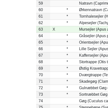
59
Natravn (Caprim
60
*
Ørkennatravn (C
61
*
Tornhalesejler (
62
*
Alpesejler (Tach
63
X
Mursejler (Apus 
64
*
Gråsejler (Apus p
65
*
Orientsejler (Apu
66
*
Lille Sejler (Apus
67
*
Kaffersejler (Apu
68
*
Stortrappe (Otis 
69
*
Østlig Kravetrap
70
*
Dværgtrappe (Tet
71
*
Skadegøg (Clama
72
*
Gulnæbbet Gøg 
73
*
Sortnæbbet Gøg 
74
Gøg (Cuculus ca
75
*
Steppehøne (Syr