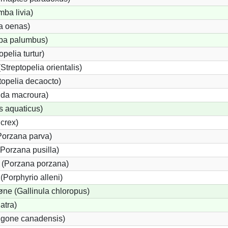
ba livia)
a oenas)
ba palumbus)
pelia turtur)
Streptopelia orientalis)
topelia decaocto)
da macroura)
s aquaticus)
crex)
(Porzana parva)
Porzana pusilla)
l (Porzana porzana)
(Porphyrio alleni)
ne (Gallinula chloropus)
atra)
igone canadensis)