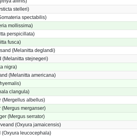
ythya affinis)
ticta stelleri)
omateria spectabilis)
ria mollissima)
ta perspicillata)
tta fusca)
sand (Melanitta deglandi)
d (Melanitta stejnegeri)
a nigra)
and (Melanitta americana)
 hyemalis)
ala clangula)
r (Mergellus albellus)
r (Mergus merganser)
ger (Mergus serrator)
veand (Oxyura jamaicensis)
 (Oxyura leucocephala)