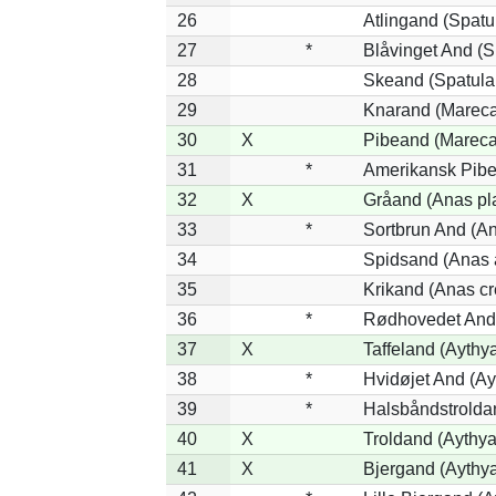
26
Atlingand (Spatu
27
*
Blåvinget And (S
28
Skeand (Spatula 
29
Knarand (Mareca
30
X
Pibeand (Mareca
31
*
Amerikansk Pibe
32
X
Gråand (Anas pl
33
*
Sortbrun And (An
34
Spidsand (Anas 
35
Krikand (Anas cr
36
*
Rødhovedet And (
37
X
Taffeland (Aythya
38
*
Hvidøjet And (Ay
39
*
Halsbåndstroldan
40
X
Troldand (Aythya 
41
X
Bjergand (Aythya