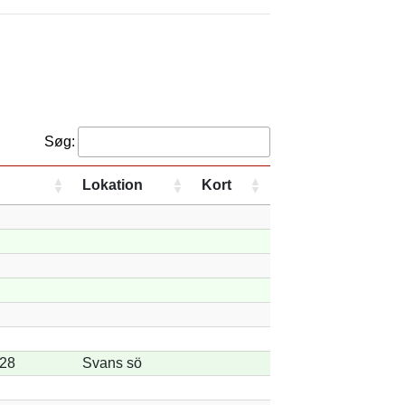
Søg:
Lokation
Kort
-28
Svans sö