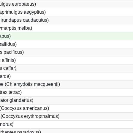
ulgus europaeus)
aprimulgus aegyptius)
Hirundapus caudacutus)
ymarptis melba)
apus)
allidus)
s pacificus)
 affinis)
s caffer)
tarda)
pe (Chlamydotis macqueenii)
rax tetrax)
tor glandarius)
(Coccyzus americanus)
(Coccyzus erythropthalmus)
norus)
rhaptes paradoxus)