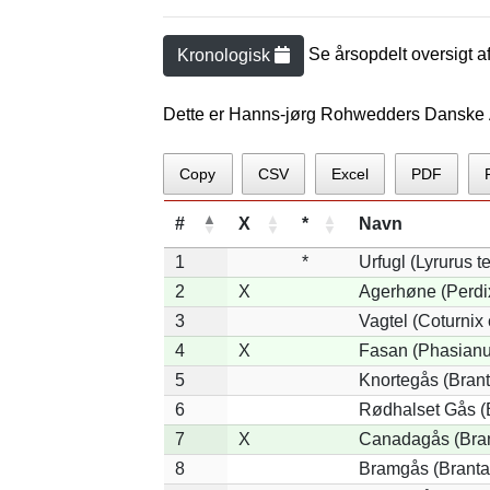
Se årsopdelt oversigt a
Kronologisk
Dette er Hanns-jørg Rohwedders Danske 
Copy
CSV
Excel
PDF
#
X
*
Navn
1
*
Urfugl (Lyrurus te
2
X
Agerhøne (Perdix
3
Vagtel (Coturnix 
4
X
Fasan (Phasianu
5
Knortegås (Brant
6
Rødhalset Gås (Br
7
X
Canadagås (Bran
8
Bramgås (Branta