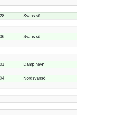
-28
Svans sö
-06
Svans sö
-01
Damp havn
-04
Nordsvansö