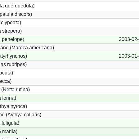
la querquedula)
patula discors)
clypeata)
 strepera)
 penelope)
2003-02
and (Mareca americana)
atyrhynchos)
2003-01
as rubripes)
acuta)
ecca)
Netta rufina)
 ferina)
thya nyroca)
d (Aythya collaris)
fuligula)
 marila)