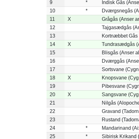
9
*
Indisk Gås (Anse
10
*
Dværgsnegås (An
11
X
Grågås (Anser a
12
Tajgasædgås (Ans
13
Kortnæbbet Gås 
14
X
Tundrasædgås (An
15
Blisgås (Anser al
16
Dværggås (Anser
17
Sortsvane (Cygnu
18
X
Knopsvane (Cygn
19
Pibesvane (Cygn
20
X
Sangsvane (Cyg
21
Nilgås (Alopoch
22
Gravand (Tadorn
23
Rustand (Tadorna
24
*
Mandarinand (Aix
25
*
Sibirisk Krikand 