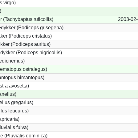
s virgo)
)
 (Tachybaptus ruficollis)
2003-02
edykker (Podiceps grisegena)
er (Podiceps cristatus)
ker (Podiceps auritus)
dykker (Podiceps nigricollis)
oedicnemus)
ematopus ostralegus)
mantopus himantopus)
stra avosetta)
anellus)
llus gregarius)
lus leucurus)
apricaria)
luvialis fulva)
e (Pluvialis dominica)