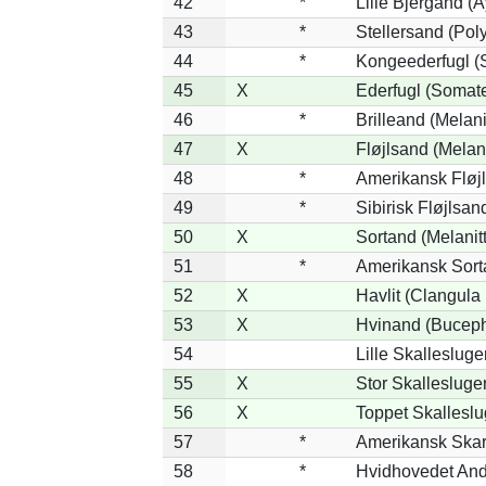
42
*
Lille Bjergand (A
43
*
Stellersand (Polys
44
*
Kongeederfugl (S
45
X
Ederfugl (Somate
46
*
Brilleand (Melanit
47
X
Fløjlsand (Melani
48
*
Amerikansk Fløjl
49
*
Sibirisk Fløjlsan
50
X
Sortand (Melanitt
51
*
Amerikansk Sort
52
X
Havlit (Clangula
53
X
Hvinand (Buceph
54
Lille Skallesluge
55
X
Stor Skallesluge
56
X
Toppet Skalleslu
57
*
Amerikansk Skar
58
*
Hvidhovedet And