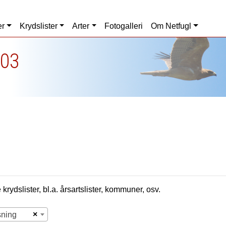
er
Krydslister
Arter
Fotogalleri
Om Netfugl
003
krydslister, bl.a. årsartslister, kommuner, osv.
×
sning