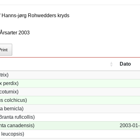
f
Hanns-jørg Rohwedder
s kryds
Årsarter 2003
Print
Dato
trix)
 perdix)
coturnix)
s colchicus)
a bernicla)
anta ruficollis)
ta canadensis)
2003-01
 leucopsis)