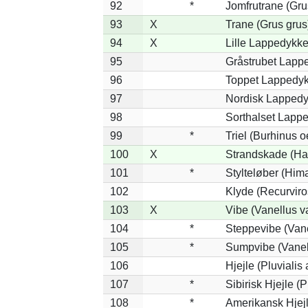
92
*
Jomfrutrane (Gru
93
X
Trane (Grus grus
94
X
Lille Lappedykker
95
Gråstrubet Lapp
96
Toppet Lappedykk
97
Nordisk Lappedyk
98
Sorthalset Lappe
99
*
Triel (Burhinus 
100
X
Strandskade (Ha
101
*
Stylteløber (Hi
102
Klyde (Recurviro
103
X
Vibe (Vanellus v
104
*
Steppevibe (Vane
105
*
Sumpvibe (Vanel
106
Hjejle (Pluvialis 
107
*
Sibirisk Hjejle (P
108
*
Amerikansk Hjejl