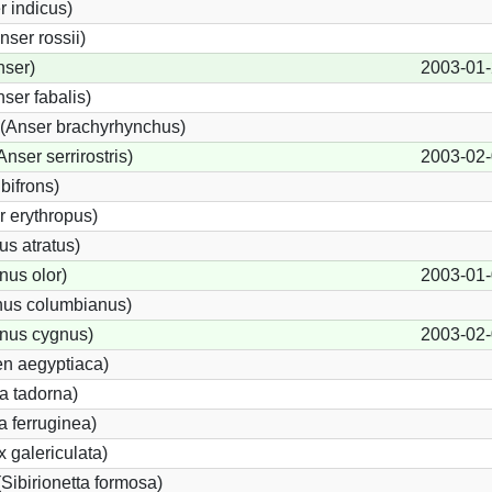
r indicus)
ser rossii)
nser)
2003-01
er fabalis)
(Anser brachyrhynchus)
ser serrirostris)
2003-02
bifrons)
 erythropus)
s atratus)
us olor)
2003-01
us columbianus)
nus cygnus)
2003-02
en aegyptiaca)
a tadorna)
 ferruginea)
 galericulata)
(Sibirionetta formosa)