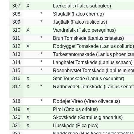
307
X
Lærkefalk (Falco subbuteo)
308
*
Slagfalk (Falco cherrug)
309
*
Jagtfalk (Falco rusticolus)
310
X
Vandrefalk (Falco peregrinus)
311
*
Brun Tornskade (Lanius cristatus)
312
X
Rødrygget Tornskade (Lanius collurio)
313
*
Turkestantornskade (Lanius phoenicur
314
*
Langhalet Tornskade (Lanius schach)
315
*
Rosenbrystet Tornskade (Lanius minor
316
X
Stor Tornskade (Lanius excubitor)
317
X
*
Rødhovedet Tornskade (Lanius senato
318
*
Rødøjet Vireo (Vireo olivaceus)
319
X
Pirol (Oriolus oriolus)
320
X
Skovskade (Garrulus glandarius)
321
X
Husskade (Pica pica)
322
Nøddekrige (Nucifraga caryocatactes)