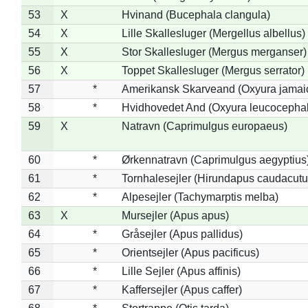
53
X
Hvinand (Bucephala clangula)
54
X
Lille Skallesluger (Mergellus albellus)
55
X
Stor Skallesluger (Mergus merganser)
56
X
Toppet Skallesluger (Mergus serrator)
57
*
Amerikansk Skarveand (Oxyura jamai
58
*
Hvidhovedet And (Oxyura leucocepha
59
X
Natravn (Caprimulgus europaeus)
60
*
Ørkennatravn (Caprimulgus aegyptius
61
*
Tornhalesejler (Hirundapus caudacutu
62
*
Alpesejler (Tachymarptis melba)
63
X
Mursejler (Apus apus)
64
*
Gråsejler (Apus pallidus)
65
*
Orientsejler (Apus pacificus)
66
*
Lille Sejler (Apus affinis)
67
*
Kaffersejler (Apus caffer)