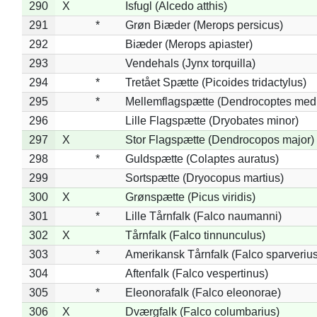
290
X
Isfugl (Alcedo atthis)
291
*
Grøn Biæder (Merops persicus)
292
Biæder (Merops apiaster)
293
Vendehals (Jynx torquilla)
294
*
Tretået Spætte (Picoides tridactylus)
295
*
Mellemflagspætte (Dendrocoptes med
296
Lille Flagspætte (Dryobates minor)
297
X
Stor Flagspætte (Dendrocopos major)
298
*
Guldspætte (Colaptes auratus)
299
Sortspætte (Dryocopus martius)
300
X
Grønspætte (Picus viridis)
301
*
Lille Tårnfalk (Falco naumanni)
302
X
Tårnfalk (Falco tinnunculus)
303
*
Amerikansk Tårnfalk (Falco sparverius
304
Aftenfalk (Falco vespertinus)
305
*
Eleonorafalk (Falco eleonorae)
306
X
Dværgfalk (Falco columbarius)