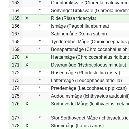
163
*
Orientbraksvale (Glareola maldivarum
164
*
Sortvinget Braksvale (Glareola nordm
165
X
Ride (Rissa tridactyla)
166
*
Ismåge (Pagophila eburnea)
167
Sabinemåge (Xema sabini)
168
*
Tyndnæbbet Måge (Chroicocephalus 
169
*
Bonapartemåge (Chroicocephalus phil
170
X
Hættemåge (Chroicocephalus ridibun
171
X
Dværgmåge (Hydrocoloeus minutus)
172
*
Rosenmåge (Rhodostethia rosea)
173
*
Lattermåge (Leucophaeus atricilla)
174
*
Præriemåge (Leucophaeus pipixcan)
175
*
Audouinsmåge (Ichthyaetus audouinii
176
X
Sorthovedet Måge (Ichthyaetus melan
177
*
Stor Sorthovedet Måge (Ichthyaetus ic
178
X
Stormmåge (Larus canus)