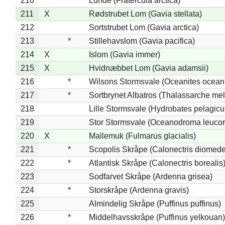
210
Lunde (Fratercula arctica)
211
X
Rødstrubet Lom (Gavia stellata)
212
Sortstrubet Lom (Gavia arctica)
213
*
Stillehavslom (Gavia pacifica)
214
X
Islom (Gavia immer)
215
X
Hvidnæbbet Lom (Gavia adamsii)
216
*
Wilsons Stormsvale (Oceanites ocean
217
*
Sortbrynet Albatros (Thalassarche me
218
Lille Stormsvale (Hydrobates pelagicu
219
Stor Stormsvale (Oceanodroma leuco
220
X
Mallemuk (Fulmarus glacialis)
221
*
Scopolis Skråpe (Calonectris diomed
222
*
Atlantisk Skråpe (Calonectris borealis
223
Sodfarvet Skråpe (Ardenna grisea)
224
*
Storskråpe (Ardenna gravis)
225
Almindelig Skråpe (Puffinus puffinus)
226
*
Middelhavsskråpe (Puffinus yelkouan)