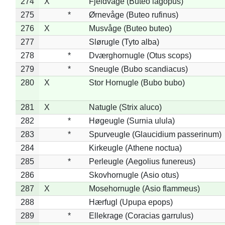
274
X
Fjeldvåge (Buteo lagopus)
275
*
Ørnevåge (Buteo rufinus)
276
X
Musvåge (Buteo buteo)
277
Slørugle (Tyto alba)
278
*
Dværghornugle (Otus scops)
279
*
Sneugle (Bubo scandiacus)
280
X
Stor Hornugle (Bubo bubo)
281
X
Natugle (Strix aluco)
282
*
Høgeugle (Surnia ulula)
283
*
Spurveugle (Glaucidium passerinum)
284
Kirkeugle (Athene noctua)
285
*
Perleugle (Aegolius funereus)
286
Skovhornugle (Asio otus)
287
X
Mosehornugle (Asio flammeus)
288
Hærfugl (Upupa epops)
289
*
Ellekrage (Coracias garrulus)