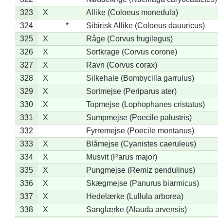
323
X
Allike (Coloeus monedula)
324
*
Sibirisk Allike (Coloeus dauuricus)
325
X
Råge (Corvus frugilegus)
326
X
Sortkrage (Corvus corone)
327
X
Ravn (Corvus corax)
328
X
Silkehale (Bombycilla garrulus)
329
X
Sortmejse (Periparus ater)
330
X
Topmejse (Lophophanes cristatus)
331
X
Sumpmejse (Poecile palustris)
332
Fyrremejse (Poecile montanus)
333
X
Blåmejse (Cyanistes caeruleus)
334
X
Musvit (Parus major)
335
X
Pungmejse (Remiz pendulinus)
336
X
Skægmejse (Panurus biarmicus)
337
X
Hedelærke (Lullula arborea)
338
X
Sanglærke (Alauda arvensis)