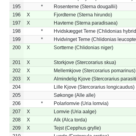
195
*
Rosenterne (Sterna dougallii)
196
X
Fjordterne (Sterna hirundo)
197
X
Havterne (Sterna paradisaea)
198
*
Hvidskægget Terne (Chlidonias hybrid
199
*
Hvidvinget Terne (Chlidonias leucopte
200
X
Sortterne (Chlidonias niger)
201
X
Storkjove (Stercorarius skua)
202
X
Mellemkjove (Stercorarius pomarinus)
203
X
Almindelig Kjove (Stercorarius parasit
204
Lille Kjove (Stercorarius longicaudus)
205
Søkonge (Alle alle)
206
*
Polarlomvie (Uria lomvia)
207
X
Lomvie (Uria aalge)
208
X
Alk (Alca torda)
209
X
Tejst (Cepphus grylle)