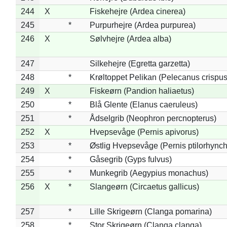
244
X
Fiskehejre (Ardea cinerea)
245
*
Purpurhejre (Ardea purpurea)
246
X
Sølvhejre (Ardea alba)
247
Silkehejre (Egretta garzetta)
248
*
Krøltoppet Pelikan (Pelecanus crispus
249
X
Fiskeørn (Pandion haliaetus)
250
*
Blå Glente (Elanus caeruleus)
251
*
Ådselgrib (Neophron percnopterus)
252
X
Hvepsevåge (Pernis apivorus)
253
*
Østlig Hvepsevåge (Pernis ptilorhync
254
*
Gåsegrib (Gyps fulvus)
255
*
Munkegrib (Aegypius monachus)
256
X
*
Slangeørn (Circaetus gallicus)
257
*
Lille Skrigeørn (Clanga pomarina)
258
*
Stor Skrigeørn (Clanga clanga)