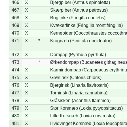
466
X
Bjergpiber (Anthus spinoletta)
467
X
Skærpiber (Anthus petrosus)
468
X
Bogfinke (Fringilla coelebs)
469
X
Kvækerfinke (Fringilla montifringilla)
470
X
Kernebider (Coccothraustes coccothra
471
X
*
Krognæb (Pinicola enucleator)
472
X
Dompap (Pyrrhula pyrrhula)
473
*
Ørkendompap (Bucanetes githagineus
474
X
Karmindompap (Carpodacus erythrinu
475
X
Grønirisk (Chloris chloris)
476
X
Bjergirisk (Linaria flavirostris)
477
X
Tornirisk (Linaria cannabina)
478
X
Gråsisken (Acanthis flammea)
479
X
Stor Korsnæb (Loxia pytyopsittacus)
480
X
Lille Korsnæb (Loxia curvirostra)
481
X
Hvidvinget Korsnæb (Loxia leucoptera