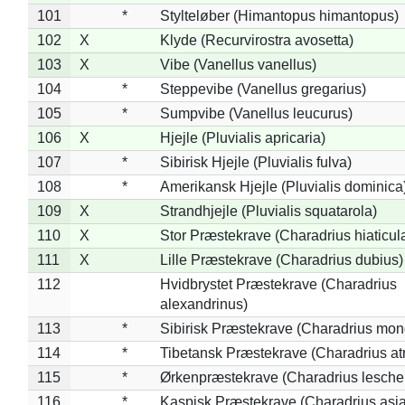
101
*
Stylteløber (Himantopus himantopus)
102
X
Klyde (Recurvirostra avosetta)
103
X
Vibe (Vanellus vanellus)
104
*
Steppevibe (Vanellus gregarius)
105
*
Sumpvibe (Vanellus leucurus)
106
X
Hjejle (Pluvialis apricaria)
107
*
Sibirisk Hjejle (Pluvialis fulva)
108
*
Amerikansk Hjejle (Pluvialis dominica
109
X
Strandhjejle (Pluvialis squatarola)
110
X
Stor Præstekrave (Charadrius hiaticul
111
X
Lille Præstekrave (Charadrius dubius)
112
Hvidbrystet Præstekrave (Charadrius
alexandrinus)
113
*
Sibirisk Præstekrave (Charadrius mon
114
*
Tibetansk Præstekrave (Charadrius atr
115
*
Ørkenpræstekrave (Charadrius leschen
116
*
Kaspisk Præstekrave (Charadrius asia