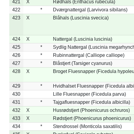
421
X
Rødhals (Erithacus rubecula)
422
*
Dværgnattergal (Larvivora sibilans)
423
X
Blåhals (Luscinia svecica)
424
X
Nattergal (Luscinia luscinia)
425
*
Sydlig Nattergal (Luscinia megarhync
426
*
Rubinnattergal (Calliope calliope)
427
*
Blåstjert (Tarsiger cyanurus)
428
X
Broget Fluesnapper (Ficedula hypole
429
*
Hvidhalset Fluesnapper (Ficedula albic
430
Lille Fluesnapper (Ficedula parva)
431
*
Tajgafluesnapper (Ficedula albicilla)
432
X
Husrødstjert (Phoenicurus ochruros)
433
X
Rødstjert (Phoenicurus phoenicurus)
434
*
Stendrossel (Monticola saxatilis)