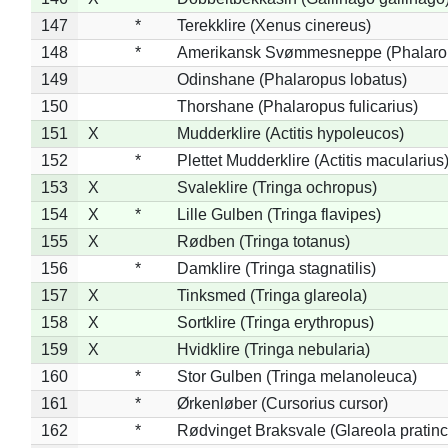
147
*
Terekklire (Xenus cinereus)
148
*
Amerikansk Svømmesneppe (Phalaropu
149
Odinshane (Phalaropus lobatus)
150
Thorshane (Phalaropus fulicarius)
151
X
Mudderklire (Actitis hypoleucos)
152
*
Plettet Mudderklire (Actitis macularius
153
X
Svaleklire (Tringa ochropus)
154
X
*
Lille Gulben (Tringa flavipes)
155
X
Rødben (Tringa totanus)
156
*
Damklire (Tringa stagnatilis)
157
X
Tinksmed (Tringa glareola)
158
X
Sortklire (Tringa erythropus)
159
X
Hvidklire (Tringa nebularia)
160
*
Stor Gulben (Tringa melanoleuca)
161
*
Ørkenløber (Cursorius cursor)
162
*
Rødvinget Braksvale (Glareola pratinc