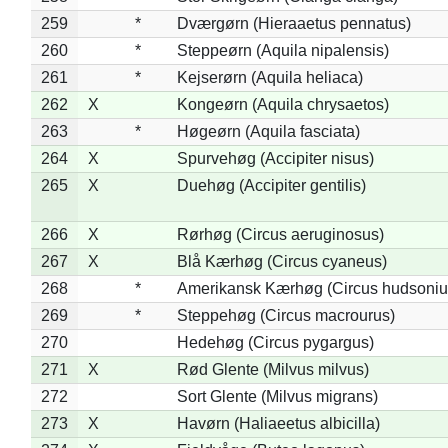
259
*
Dværgørn (Hieraaetus pennatus)
260
*
Steppeørn (Aquila nipalensis)
261
*
Kejserørn (Aquila heliaca)
262
X
Kongeørn (Aquila chrysaetos)
263
*
Høgeørn (Aquila fasciata)
264
X
Spurvehøg (Accipiter nisus)
265
X
Duehøg (Accipiter gentilis)
266
X
Rørhøg (Circus aeruginosus)
267
X
Blå Kærhøg (Circus cyaneus)
268
*
Amerikansk Kærhøg (Circus hudsoniu
269
*
Steppehøg (Circus macrourus)
270
Hedehøg (Circus pygargus)
271
X
Rød Glente (Milvus milvus)
272
Sort Glente (Milvus migrans)
273
X
Havørn (Haliaeetus albicilla)