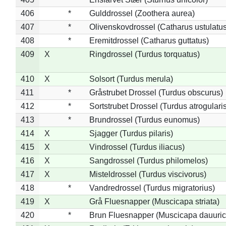
406
*
Gulddrossel (Zoothera aurea)
407
*
Olivenskovdrossel (Catharus ustulatus
408
*
Eremitdrossel (Catharus guttatus)
409
X
Ringdrossel (Turdus torquatus)
410
X
Solsort (Turdus merula)
411
*
Gråstrubet Drossel (Turdus obscurus)
412
*
Sortstrubet Drossel (Turdus atrogularis
413
*
Brundrossel (Turdus eunomus)
414
X
Sjagger (Turdus pilaris)
415
X
Vindrossel (Turdus iliacus)
416
X
Sangdrossel (Turdus philomelos)
417
X
Misteldrossel (Turdus viscivorus)
418
*
Vandredrossel (Turdus migratorius)
419
X
Grå Fluesnapper (Muscicapa striata)
420
*
Brun Fluesnapper (Muscicapa dauuric