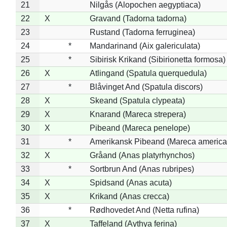
21
Nilgås (Alopochen aegyptiaca)
22
X
Gravand (Tadorna tadorna)
23
Rustand (Tadorna ferruginea)
24
*
Mandarinand (Aix galericulata)
25
*
Sibirisk Krikand (Sibirionetta formosa)
26
X
Atlingand (Spatula querquedula)
27
*
Blåvinget And (Spatula discors)
28
X
Skeand (Spatula clypeata)
29
X
Knarand (Mareca strepera)
30
X
Pibeand (Mareca penelope)
31
*
Amerikansk Pibeand (Mareca america
32
X
Gråand (Anas platyrhynchos)
33
*
Sortbrun And (Anas rubripes)
34
X
Spidsand (Anas acuta)
35
X
Krikand (Anas crecca)
36
*
Rødhovedet And (Netta rufina)
37
X
Taffeland (Aythya ferina)