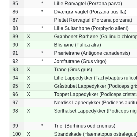
85
*
Lille Rørvagtel (Porzana parva)
86
*
Dværgrørvagtel (Porzana pusilla)
87
Plettet Rørvagtel (Porzana porzana)
88
*
Lille Sultanhøne (Porphyrio alleni)
89
X
Grønbenet Rørhøne (Gallinula chloro
90
X
Blishøne (Fulica atra)
91
*
Prærietrane (Antigone canadensis)
92
*
Jomfrutrane (Grus virgo)
93
X
Trane (Grus grus)
94
X
Lille Lappedykker (Tachybaptus ruficol
95
X
Gråstrubet Lappedykker (Podiceps gr
96
X
Toppet Lappedykker (Podiceps cristat
97
Nordisk Lappedykker (Podiceps auritu
98
X
Sorthalset Lappedykker (Podiceps nigri
99
*
Triel (Burhinus oedicnemus)
100
X
Strandskade (Haematopus ostralegus