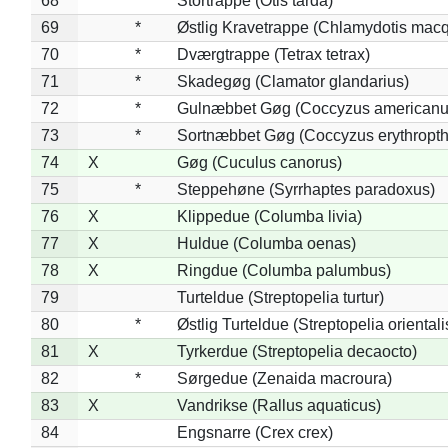
68
*
Stortrappe (Otis tarda)
69
*
Østlig Kravetrappe (Chlamydotis macq
70
*
Dværgtrappe (Tetrax tetrax)
71
*
Skadegøg (Clamator glandarius)
72
*
Gulnæbbet Gøg (Coccyzus americanu
73
*
Sortnæbbet Gøg (Coccyzus erythropt
74
X
Gøg (Cuculus canorus)
75
*
Steppehøne (Syrrhaptes paradoxus)
76
X
Klippedue (Columba livia)
77
X
Huldue (Columba oenas)
78
X
Ringdue (Columba palumbus)
79
Turteldue (Streptopelia turtur)
80
*
Østlig Turteldue (Streptopelia orientali
81
X
Tyrkerdue (Streptopelia decaocto)
82
*
Sørgedue (Zenaida macroura)
83
X
Vandrikse (Rallus aquaticus)
84
Engsnarre (Crex crex)