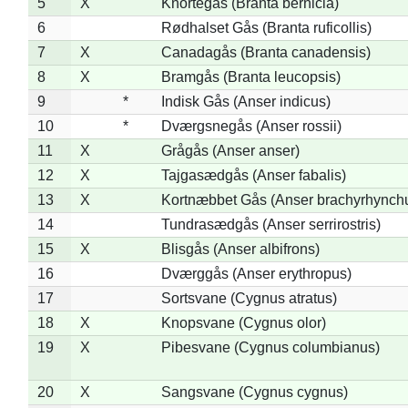
5
X
Knortegås (Branta bernicla)
6
Rødhalset Gås (Branta ruficollis)
7
X
Canadagås (Branta canadensis)
8
X
Bramgås (Branta leucopsis)
9
*
Indisk Gås (Anser indicus)
10
*
Dværgsnegås (Anser rossii)
11
X
Grågås (Anser anser)
12
X
Tajgasædgås (Anser fabalis)
13
X
Kortnæbbet Gås (Anser brachyrhynch
14
Tundrasædgås (Anser serrirostris)
15
X
Blisgås (Anser albifrons)
16
Dværggås (Anser erythropus)
17
Sortsvane (Cygnus atratus)
18
X
Knopsvane (Cygnus olor)
19
X
Pibesvane (Cygnus columbianus)
20
X
Sangsvane (Cygnus cygnus)