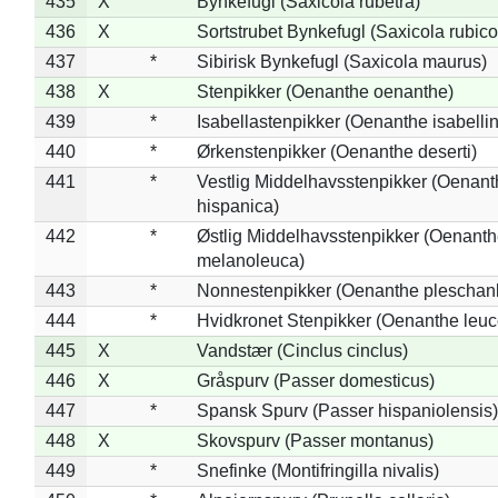
435
X
Bynkefugl (Saxicola rubetra)
436
X
Sortstrubet Bynkefugl (Saxicola rubico
437
*
Sibirisk Bynkefugl (Saxicola maurus)
438
X
Stenpikker (Oenanthe oenanthe)
439
*
Isabellastenpikker (Oenanthe isabelli
440
*
Ørkenstenpikker (Oenanthe deserti)
441
*
Vestlig Middelhavsstenpikker (Oenant
hispanica)
442
*
Østlig Middelhavsstenpikker (Oenant
melanoleuca)
443
*
Nonnestenpikker (Oenanthe pleschan
444
*
Hvidkronet Stenpikker (Oenanthe leu
445
X
Vandstær (Cinclus cinclus)
446
X
Gråspurv (Passer domesticus)
447
*
Spansk Spurv (Passer hispaniolensis)
448
X
Skovspurv (Passer montanus)
449
*
Snefinke (Montifringilla nivalis)