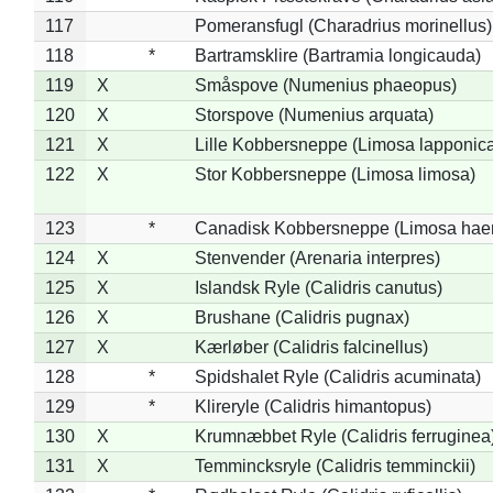
117
Pomeransfugl (Charadrius morinellus)
118
*
Bartramsklire (Bartramia longicauda)
119
X
Småspove (Numenius phaeopus)
120
X
Storspove (Numenius arquata)
121
X
Lille Kobbersneppe (Limosa lapponic
122
X
Stor Kobbersneppe (Limosa limosa)
123
*
Canadisk Kobbersneppe (Limosa hae
124
X
Stenvender (Arenaria interpres)
125
X
Islandsk Ryle (Calidris canutus)
126
X
Brushane (Calidris pugnax)
127
X
Kærløber (Calidris falcinellus)
128
*
Spidshalet Ryle (Calidris acuminata)
129
*
Klireryle (Calidris himantopus)
130
X
Krumnæbbet Ryle (Calidris ferruginea
131
X
Temmincksryle (Calidris temminckii)