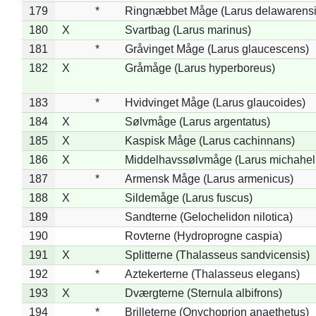
179
*
Ringnæbbet Måge (Larus delawarensi
180
X
Svartbag (Larus marinus)
181
*
Gråvinget Måge (Larus glaucescens)
182
X
Gråmåge (Larus hyperboreus)
183
*
Hvidvinget Måge (Larus glaucoides)
184
X
Sølvmåge (Larus argentatus)
185
X
Kaspisk Måge (Larus cachinnans)
186
X
Middelhavssølvmåge (Larus michahell
187
*
Armensk Måge (Larus armenicus)
188
X
Sildemåge (Larus fuscus)
189
Sandterne (Gelochelidon nilotica)
190
Rovterne (Hydroprogne caspia)
191
X
Splitterne (Thalasseus sandvicensis)
192
*
Aztekerterne (Thalasseus elegans)
193
X
Dværgterne (Sternula albifrons)
194
*
Brilleterne (Onychoprion anaethetus)