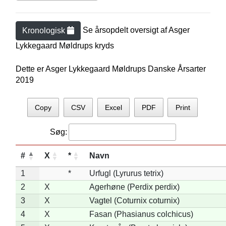
Se årsopdelt oversigt af
Asger
Kronologisk
Lykkegaard Møldrup
s kryds
Dette er Asger Lykkegaard Møldrups Danske Årsarter
2019
Copy
CSV
Excel
PDF
Print
Søg:
#
X
*
Navn
1
*
Urfugl (Lyrurus tetrix)
2
X
Agerhøne (Perdix perdix)
3
X
Vagtel (Coturnix coturnix)
4
X
Fasan (Phasianus colchicus)