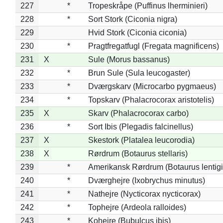
227
*
Tropeskråpe (Puffinus lherminieri)
228
*
Sort Stork (Ciconia nigra)
229
Hvid Stork (Ciconia ciconia)
230
*
Pragtfregatfugl (Fregata magnificens)
231
X
Sule (Morus bassanus)
232
*
Brun Sule (Sula leucogaster)
233
*
Dværgskarv (Microcarbo pygmaeus)
234
*
Topskarv (Phalacrocorax aristotelis)
235
X
Skarv (Phalacrocorax carbo)
236
*
Sort Ibis (Plegadis falcinellus)
237
X
Skestork (Platalea leucorodia)
238
X
Rørdrum (Botaurus stellaris)
239
*
Amerikansk Rørdrum (Botaurus lentig
240
*
Dværghejre (Ixobrychus minutus)
241
*
Nathejre (Nycticorax nycticorax)
242
*
Tophejre (Ardeola ralloides)
243
*
Kohejre (Bubulcus ibis)