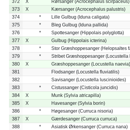
372
X
Rørsanger (Acrocephalus scirpaceus)
373
X
Kærsanger (Acrocephalus palustris)
374
*
Lille Gulbug (Iduna caligata)
375
*
Bleg Gulbug (Iduna pallida)
376
*
Spottesanger (Hippolais polyglotta)
377
X
Gulbug (Hippolais icterina)
378
*
Stor Græshoppesanger (Helopsaltes fa
379
*
Stribet Græshoppesanger (Locustella 
380
X
Græshoppesanger (Locustella naevia
381
Flodsanger (Locustella fluviatilis)
382
Savisanger (Locustella luscinioides)
383
*
Cistussanger (Cisticola juncidis)
384
X
Munk (Sylvia atricapilla)
385
X
Havesanger (Sylvia borin)
386
*
Høgesanger (Curruca nisoria)
387
X
Gærdesanger (Curruca curruca)
388
*
Asiatisk Ørkensanger (Curruca nana)