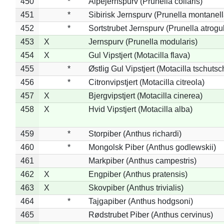
450
*
Alpejernspurv (Prunella collaris)
451
*
Sibirisk Jernspurv (Prunella montanell
452
*
Sortstrubet Jernspurv (Prunella atrogul
453
X
Jernspurv (Prunella modularis)
454
X
Gul Vipstjert (Motacilla flava)
455
*
Østlig Gul Vipstjert (Motacilla tschuts
456
*
Citronvipstjert (Motacilla citreola)
457
X
Bjergvipstjert (Motacilla cinerea)
458
X
Hvid Vipstjert (Motacilla alba)
459
*
Storpiber (Anthus richardi)
460
*
Mongolsk Piber (Anthus godlewskii)
461
Markpiber (Anthus campestris)
462
X
Engpiber (Anthus pratensis)
463
X
Skovpiber (Anthus trivialis)
464
*
Tajgapiber (Anthus hodgsoni)
465
Rødstrubet Piber (Anthus cervinus)