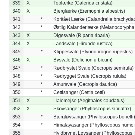
339
X
Toplærke (Galerida cristata)
340
X
Bjerglærke (Eremophila alpestris)
341
*
Korttået Lærke (Calandrella brachydac
342
*
Østlig Kalanderlærke (Melanocorypha
343
X
Digesvale (Riparia riparia)
344
X
Landsvale (Hirundo rustica)
345
*
Klippesvale (Ptyonoprogne rupestris)
346
X
Bysvale (Delichon urbicum)
347
*
Rødbrystet Svale (Cecropis semirufa)
348
*
Rødrygget Svale (Cecropis rufula)
349
*
Amursvale (Cecropis daurica)
350
*
Cettisanger (Cettia cetti)
351
X
Halemejse (Aegithalos caudatus)
352
X
Skovsanger (Phylloscopus sibilatrix)
353
*
Bjergløvsanger (Phylloscopus bonelli)
354
*
Himalayasanger (Phylloscopus humei
355
Hvidbrynet Løvsanger (Phylloscopus i