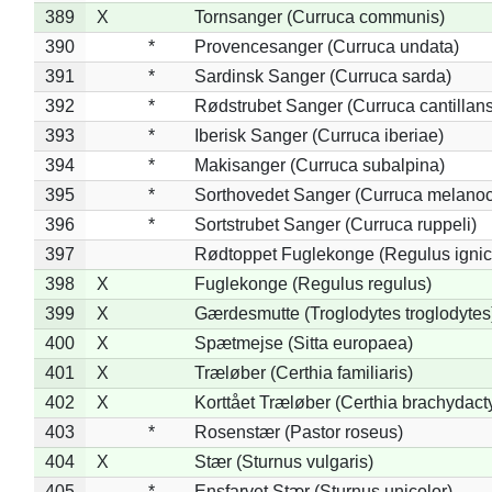
389
X
Tornsanger (Curruca communis)
390
*
Provencesanger (Curruca undata)
391
*
Sardinsk Sanger (Curruca sarda)
392
*
Rødstrubet Sanger (Curruca cantillans
393
*
Iberisk Sanger (Curruca iberiae)
394
*
Makisanger (Curruca subalpina)
395
*
Sorthovedet Sanger (Curruca melano
396
*
Sortstrubet Sanger (Curruca ruppeli)
397
Rødtoppet Fuglekonge (Regulus ignica
398
X
Fuglekonge (Regulus regulus)
399
X
Gærdesmutte (Troglodytes troglodytes
400
X
Spætmejse (Sitta europaea)
401
X
Træløber (Certhia familiaris)
402
X
Korttået Træløber (Certhia brachydact
403
*
Rosenstær (Pastor roseus)
404
X
Stær (Sturnus vulgaris)
405
*
Ensfarvet Stær (Sturnus unicolor)