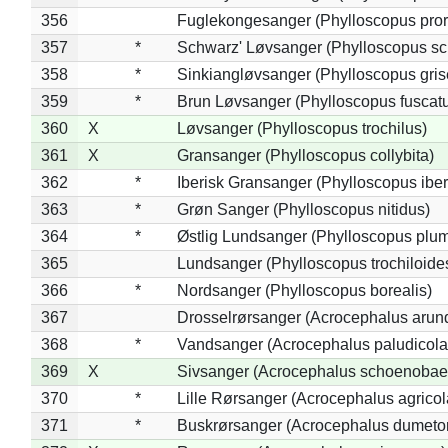
356
Fuglekongesanger (Phylloscopus pror
357
*
Schwarz' Løvsanger (Phylloscopus sc
358
*
Sinkiangløvsanger (Phylloscopus gris
359
*
Brun Løvsanger (Phylloscopus fuscat
360
X
Løvsanger (Phylloscopus trochilus)
361
X
Gransanger (Phylloscopus collybita)
362
*
Iberisk Gransanger (Phylloscopus iber
363
*
Grøn Sanger (Phylloscopus nitidus)
364
*
Østlig Lundsanger (Phylloscopus plum
365
Lundsanger (Phylloscopus trochiloide
366
*
Nordsanger (Phylloscopus borealis)
367
Drosselrørsanger (Acrocephalus arun
368
*
Vandsanger (Acrocephalus paludicola
369
X
Sivsanger (Acrocephalus schoenobae
370
*
Lille Rørsanger (Acrocephalus agricol
371
*
Buskrørsanger (Acrocephalus dumeto