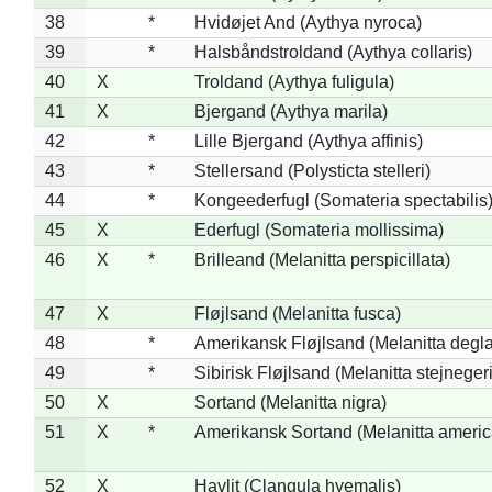
38
*
Hvidøjet And (Aythya nyroca)
39
*
Halsbåndstroldand (Aythya collaris)
40
X
Troldand (Aythya fuligula)
41
X
Bjergand (Aythya marila)
42
*
Lille Bjergand (Aythya affinis)
43
*
Stellersand (Polysticta stelleri)
44
*
Kongeederfugl (Somateria spectabilis
45
X
Ederfugl (Somateria mollissima)
46
X
*
Brilleand (Melanitta perspicillata)
47
X
Fløjlsand (Melanitta fusca)
48
*
Amerikansk Fløjlsand (Melanitta degla
49
*
Sibirisk Fløjlsand (Melanitta stejnegeri
50
X
Sortand (Melanitta nigra)
51
X
*
Amerikansk Sortand (Melanitta ameri
52
X
Havlit (Clangula hyemalis)