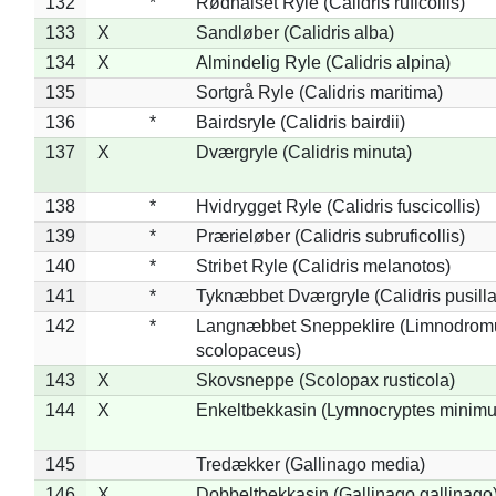
132
*
Rødhalset Ryle (Calidris ruficollis)
133
X
Sandløber (Calidris alba)
134
X
Almindelig Ryle (Calidris alpina)
135
Sortgrå Ryle (Calidris maritima)
136
*
Bairdsryle (Calidris bairdii)
137
X
Dværgryle (Calidris minuta)
138
*
Hvidrygget Ryle (Calidris fuscicollis)
139
*
Prærieløber (Calidris subruficollis)
140
*
Stribet Ryle (Calidris melanotos)
141
*
Tyknæbbet Dværgryle (Calidris pusilla
142
*
Langnæbbet Sneppeklire (Limnodrom
scolopaceus)
143
X
Skovsneppe (Scolopax rusticola)
144
X
Enkeltbekkasin (Lymnocryptes minimu
145
Tredækker (Gallinago media)
146
X
Dobbeltbekkasin (Gallinago gallinago