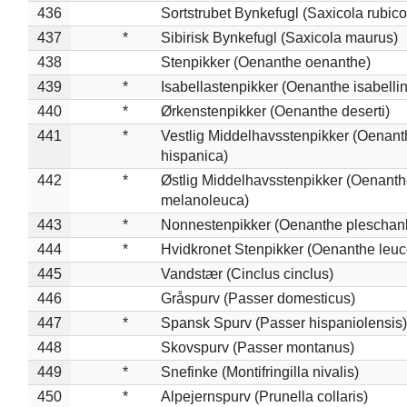
436
Sortstrubet Bynkefugl (Saxicola rubico
437
*
Sibirisk Bynkefugl (Saxicola maurus)
438
Stenpikker (Oenanthe oenanthe)
439
*
Isabellastenpikker (Oenanthe isabelli
440
*
Ørkenstenpikker (Oenanthe deserti)
441
*
Vestlig Middelhavsstenpikker (Oenant
hispanica)
442
*
Østlig Middelhavsstenpikker (Oenant
melanoleuca)
443
*
Nonnestenpikker (Oenanthe pleschan
444
*
Hvidkronet Stenpikker (Oenanthe leu
445
Vandstær (Cinclus cinclus)
446
Gråspurv (Passer domesticus)
447
*
Spansk Spurv (Passer hispaniolensis)
448
Skovspurv (Passer montanus)
449
*
Snefinke (Montifringilla nivalis)
450
*
Alpejernspurv (Prunella collaris)