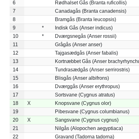
6
Rødhalset Gås (Branta ruficollis)
7
Canadagås (Branta canadensis)
8
Bramgås (Branta leucopsis)
9
*
Indisk Gås (Anser indicus)
10
*
Dværgsnegås (Anser rossii)
11
Grågås (Anser anser)
12
Tajgasædgås (Anser fabalis)
13
Kortnæbbet Gås (Anser brachyrhynch
14
Tundrasædgås (Anser serrirostris)
15
Blisgås (Anser albifrons)
16
Dværggås (Anser erythropus)
17
Sortsvane (Cygnus atratus)
18
X
Knopsvane (Cygnus olor)
19
Pibesvane (Cygnus columbianus)
20
X
Sangsvane (Cygnus cygnus)
21
Nilgås (Alopochen aegyptiaca)
22
Gravand (Tadorna tadorna)