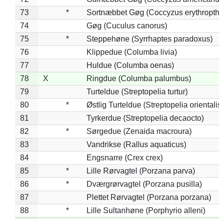
73
*
Sortnæbbet Gøg (Coccyzus erythropt
74
Gøg (Cuculus canorus)
75
*
Steppehøne (Syrrhaptes paradoxus)
76
Klippedue (Columba livia)
77
Huldue (Columba oenas)
78
X
Ringdue (Columba palumbus)
79
Turteldue (Streptopelia turtur)
80
*
Østlig Turteldue (Streptopelia orientali
81
Tyrkerdue (Streptopelia decaocto)
82
*
Sørgedue (Zenaida macroura)
83
Vandrikse (Rallus aquaticus)
84
Engsnarre (Crex crex)
85
*
Lille Rørvagtel (Porzana parva)
86
*
Dværgrørvagtel (Porzana pusilla)
87
Plettet Rørvagtel (Porzana porzana)
88
*
Lille Sultanhøne (Porphyrio alleni)