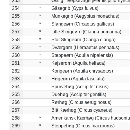
253
*
Østlig Hvepsevåge (Pernis ptilorhync
254
*
Gåsegrib (Gyps fulvus)
255
*
Munkegrib (Aegypius monachus)
256
*
Slangeørn (Circaetus gallicus)
257
*
Lille Skrigeørn (Clanga pomarina)
258
*
Stor Skrigeørn (Clanga clanga)
259
*
Dværgørn (Hieraaetus pennatus)
260
*
Steppeørn (Aquila nipalensis)
261
*
Kejserørn (Aquila heliaca)
262
Kongeørn (Aquila chrysaetos)
263
*
Høgeørn (Aquila fasciata)
264
Spurvehøg (Accipiter nisus)
265
Duehøg (Accipiter gentilis)
266
Rørhøg (Circus aeruginosus)
267
Blå Kærhøg (Circus cyaneus)
268
*
Amerikansk Kærhøg (Circus hudsoniu
269
*
Steppehøg (Circus macrourus)