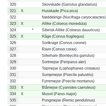
320
Skovskade (Garrulus glandarius)
321
X
Husskade (Pica pica)
322
Nøddekrige (Nucifraga caryocatactes)
323
X
Allike (Coloeus monedula)
324
*
Sibirisk Allike (Coloeus dauuricus)
325
X
Råge (Corvus frugilegus)
326
Sortkrage (Corvus corone)
327
Ravn (Corvus corax)
328
Silkehale (Bombycilla garrulus)
329
Sortmejse (Periparus ater)
330
Topmejse (Lophophanes cristatus)
331
Sumpmejse (Poecile palustris)
332
Fyrremejse (Poecile montanus)
333
X
Blåmejse (Cyanistes caeruleus)
334
X
Musvit (Parus major)
335
Pungmejse (Remiz pendulinus)