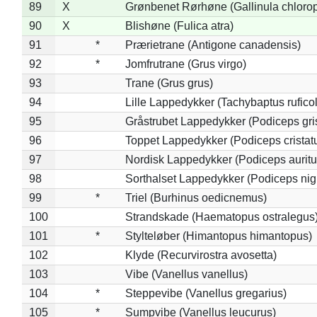
89
X
Grønbenet Rørhøne (Gallinula chloro
90
X
Blishøne (Fulica atra)
91
*
Prærietrane (Antigone canadensis)
92
*
Jomfrutrane (Grus virgo)
93
Trane (Grus grus)
94
Lille Lappedykker (Tachybaptus ruficol
95
Gråstrubet Lappedykker (Podiceps gr
96
Toppet Lappedykker (Podiceps cristat
97
Nordisk Lappedykker (Podiceps auritu
98
Sorthalset Lappedykker (Podiceps nigri
99
*
Triel (Burhinus oedicnemus)
100
Strandskade (Haematopus ostralegus
101
*
Stylteløber (Himantopus himantopus)
102
Klyde (Recurvirostra avosetta)
103
Vibe (Vanellus vanellus)
104
*
Steppevibe (Vanellus gregarius)
105
*
Sumpvibe (Vanellus leucurus)