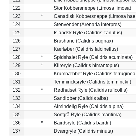
122
Stor Kobbersneppe (Limosa limosa)
123
*
Canadisk Kobbersneppe (Limosa hae
124
Stenvender (Arenaria interpres)
125
Islandsk Ryle (Calidris canutus)
126
Brushane (Calidris pugnax)
127
Kærløber (Calidris falcinellus)
128
*
Spidshalet Ryle (Calidris acuminata)
129
*
Klireryle (Calidris himantopus)
130
Krumnæbbet Ryle (Calidris ferruginea
131
Temmincksryle (Calidris temminckii)
132
*
Rødhalset Ryle (Calidris ruficollis)
133
Sandløber (Calidris alba)
134
Almindelig Ryle (Calidris alpina)
135
Sortgrå Ryle (Calidris maritima)
136
*
Bairdsryle (Calidris bairdii)
137
Dværgryle (Calidris minuta)