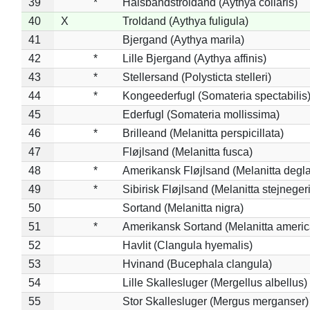
39
*
Halsbåndstroldand (Aythya collaris)
40
X
Troldand (Aythya fuligula)
41
Bjergand (Aythya marila)
42
*
Lille Bjergand (Aythya affinis)
43
*
Stellersand (Polysticta stelleri)
44
*
Kongeederfugl (Somateria spectabilis
45
Ederfugl (Somateria mollissima)
46
*
Brilleand (Melanitta perspicillata)
47
Fløjlsand (Melanitta fusca)
48
*
Amerikansk Fløjlsand (Melanitta degla
49
*
Sibirisk Fløjlsand (Melanitta stejnegeri
50
Sortand (Melanitta nigra)
51
*
Amerikansk Sortand (Melanitta ameri
52
Havlit (Clangula hyemalis)
53
Hvinand (Bucephala clangula)
54
Lille Skallesluger (Mergellus albellus)
55
Stor Skallesluger (Mergus merganser)