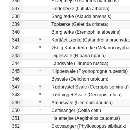
336
Skægmejse (Panurus biarmicus)
337
Hedelærke (Lullula arborea)
338
Sanglærke (Alauda arvensis)
339
Toplærke (Galerida cristata)
340
Bjerglærke (Eremophila alpestris)
341
*
Korttået Lærke (Calandrella brachydac
342
*
Østlig Kalanderlærke (Melanocorypha
343
Digesvale (Riparia riparia)
344
Landsvale (Hirundo rustica)
345
*
Klippesvale (Ptyonoprogne rupestris)
346
Bysvale (Delichon urbicum)
347
*
Rødbrystet Svale (Cecropis semirufa)
348
*
Rødrygget Svale (Cecropis rufula)
349
*
Amursvale (Cecropis daurica)
350
*
Cettisanger (Cettia cetti)
351
Halemejse (Aegithalos caudatus)
352
Skovsanger (Phylloscopus sibilatrix)