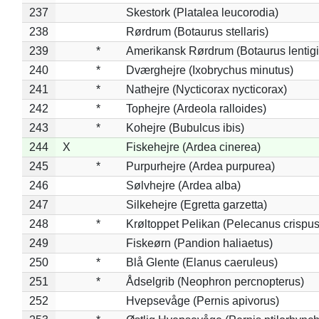
237
Skestork (Platalea leucorodia)
238
Rørdrum (Botaurus stellaris)
239
*
Amerikansk Rørdrum (Botaurus lentig
240
*
Dværghejre (Ixobrychus minutus)
241
*
Nathejre (Nycticorax nycticorax)
242
*
Tophejre (Ardeola ralloides)
243
*
Kohejre (Bubulcus ibis)
244
X
Fiskehejre (Ardea cinerea)
245
*
Purpurhejre (Ardea purpurea)
246
Sølvhejre (Ardea alba)
247
Silkehejre (Egretta garzetta)
248
*
Krøltoppet Pelikan (Pelecanus crispus
249
Fiskeørn (Pandion haliaetus)
250
*
Blå Glente (Elanus caeruleus)
251
*
Ådselgrib (Neophron percnopterus)
252
Hvepsevåge (Pernis apivorus)