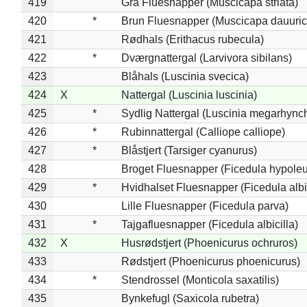
419
Grå Fluesnapper (Muscicapa striata)
420
*
Brun Fluesnapper (Muscicapa dauuric
421
Rødhals (Erithacus rubecula)
422
*
Dværgnattergal (Larvivora sibilans)
423
Blåhals (Luscinia svecica)
424
X
Nattergal (Luscinia luscinia)
425
*
Sydlig Nattergal (Luscinia megarhync
426
*
Rubinnattergal (Calliope calliope)
427
*
Blåstjert (Tarsiger cyanurus)
428
Broget Fluesnapper (Ficedula hypole
429
*
Hvidhalset Fluesnapper (Ficedula albic
430
Lille Fluesnapper (Ficedula parva)
431
*
Tajgafluesnapper (Ficedula albicilla)
432
X
Husrødstjert (Phoenicurus ochruros)
433
Rødstjert (Phoenicurus phoenicurus)
434
*
Stendrossel (Monticola saxatilis)
435
Bynkefugl (Saxicola rubetra)