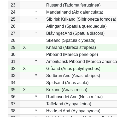
23
Rustand (Tadorna ferruginea)
24
*
Mandarinand (Aix galericulata)
25
*
Sibirisk Krikand (Sibirionetta formosa)
26
Atlingand (Spatula querquedula)
27
*
Blåvinget And (Spatula discors)
28
Skeand (Spatula clypeata)
29
X
Knarand (Mareca strepera)
30
Pibeand (Mareca penelope)
31
*
Amerikansk Pibeand (Mareca america
32
X
Gråand (Anas platyrhynchos)
33
*
Sortbrun And (Anas rubripes)
34
Spidsand (Anas acuta)
35
X
Krikand (Anas crecca)
36
*
Rødhovedet And (Netta rufina)
37
Taffeland (Aythya ferina)
38
*
Hvidøjet And (Aythya nyroca)