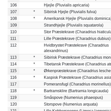
106
Hjejle (Pluvialis apricaria)
107
*
Sibirisk Hjejle (Pluvialis fulva)
108
*
Amerikansk Hjejle (Pluvialis dominica
109
Strandhjejle (Pluvialis squatarola)
110
Stor Præstekrave (Charadrius hiaticul
111
Lille Præstekrave (Charadrius dubius)
112
Hvidbrystet Præstekrave (Charadrius
alexandrinus)
113
*
Sibirisk Præstekrave (Charadrius mon
114
*
Tibetansk Præstekrave (Charadrius atr
115
*
Ørkenpræstekrave (Charadrius leschen
116
*
Kaspisk Præstekrave (Charadrius asia
117
Pomeransfugl (Charadrius morinellus)
118
*
Bartramsklire (Bartramia longicauda)
119
Småspove (Numenius phaeopus)
120
Storspove (Numenius arquata)
121
Lille Kobbersneppe (Limosa lapponic