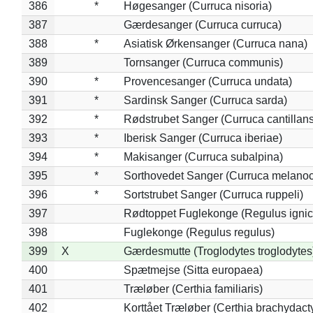
386
*
Høgesanger (Curruca nisoria)
387
Gærdesanger (Curruca curruca)
388
*
Asiatisk Ørkensanger (Curruca nana)
389
Tornsanger (Curruca communis)
390
*
Provencesanger (Curruca undata)
391
*
Sardinsk Sanger (Curruca sarda)
392
*
Rødstrubet Sanger (Curruca cantillans
393
*
Iberisk Sanger (Curruca iberiae)
394
*
Makisanger (Curruca subalpina)
395
*
Sorthovedet Sanger (Curruca melano
396
*
Sortstrubet Sanger (Curruca ruppeli)
397
Rødtoppet Fuglekonge (Regulus ignica
398
Fuglekonge (Regulus regulus)
399
X
Gærdesmutte (Troglodytes troglodytes
400
Spætmejse (Sitta europaea)
401
Træløber (Certhia familiaris)
402
Korttået Træløber (Certhia brachydact