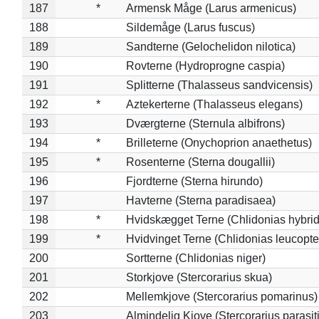
187
*
Armensk Måge (Larus armenicus)
188
Sildemåge (Larus fuscus)
189
Sandterne (Gelochelidon nilotica)
190
Rovterne (Hydroprogne caspia)
191
Splitterne (Thalasseus sandvicensis)
192
*
Aztekerterne (Thalasseus elegans)
193
Dværgterne (Sternula albifrons)
194
*
Brilleterne (Onychoprion anaethetus)
195
*
Rosenterne (Sterna dougallii)
196
Fjordterne (Sterna hirundo)
197
Havterne (Sterna paradisaea)
198
*
Hvidskægget Terne (Chlidonias hybrid
199
*
Hvidvinget Terne (Chlidonias leucopte
200
Sortterne (Chlidonias niger)
201
Storkjove (Stercorarius skua)
202
Mellemkjove (Stercorarius pomarinus)
203
Almindelig Kjove (Stercorarius parasit