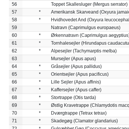
56
Toppet Skallesluger (Mergus serrator)
57
*
Amerikansk Skarveand (Oxyura jamai
58
*
Hvidhovedet And (Oxyura leucocepha
59
Natravn (Caprimulgus europaeus)
60
*
Ørkennatravn (Caprimulgus aegyptius
61
*
Tornhalesejler (Hirundapus caudacutu
62
*
Alpesejler (Tachymarptis melba)
63
Mursejler (Apus apus)
64
*
Gråsejler (Apus pallidus)
65
*
Orientsejler (Apus pacificus)
66
*
Lille Sejler (Apus affinis)
67
*
Kaffersejler (Apus caffer)
68
*
Stortrappe (Otis tarda)
69
*
Østlig Kravetrappe (Chlamydotis macq
70
*
Dværgtrappe (Tetrax tetrax)
71
*
Skadegøg (Clamator glandarius)
72
*
Gulnæbbet Gøg (Coccyzus americanu