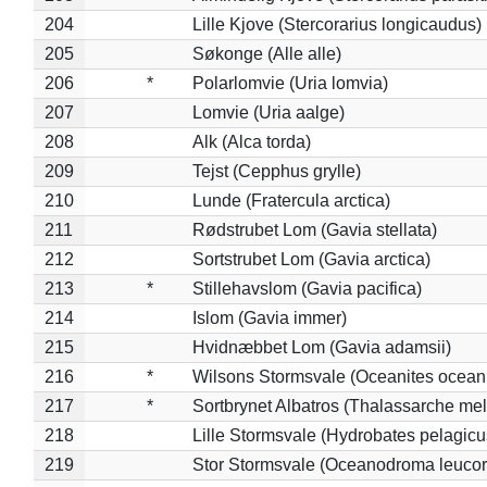
204
Lille Kjove (Stercorarius longicaudus)
205
Søkonge (Alle alle)
206
*
Polarlomvie (Uria lomvia)
207
Lomvie (Uria aalge)
208
Alk (Alca torda)
209
Tejst (Cepphus grylle)
210
Lunde (Fratercula arctica)
211
Rødstrubet Lom (Gavia stellata)
212
Sortstrubet Lom (Gavia arctica)
213
*
Stillehavslom (Gavia pacifica)
214
Islom (Gavia immer)
215
Hvidnæbbet Lom (Gavia adamsii)
216
*
Wilsons Stormsvale (Oceanites ocean
217
*
Sortbrynet Albatros (Thalassarche me
218
Lille Stormsvale (Hydrobates pelagicu
219
Stor Stormsvale (Oceanodroma leuco