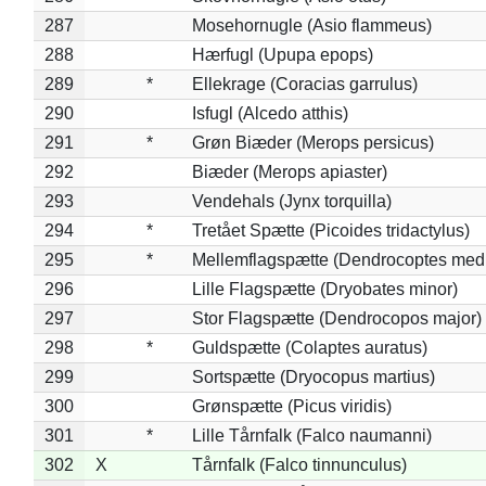
287
Mosehornugle (Asio flammeus)
288
Hærfugl (Upupa epops)
289
*
Ellekrage (Coracias garrulus)
290
Isfugl (Alcedo atthis)
291
*
Grøn Biæder (Merops persicus)
292
Biæder (Merops apiaster)
293
Vendehals (Jynx torquilla)
294
*
Tretået Spætte (Picoides tridactylus)
295
*
Mellemflagspætte (Dendrocoptes med
296
Lille Flagspætte (Dryobates minor)
297
Stor Flagspætte (Dendrocopos major)
298
*
Guldspætte (Colaptes auratus)
299
Sortspætte (Dryocopus martius)
300
Grønspætte (Picus viridis)
301
*
Lille Tårnfalk (Falco naumanni)
302
X
Tårnfalk (Falco tinnunculus)