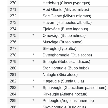
270
Hedehøg (Circus pygargus)
271
Rød Glente (Milvus milvus)
272
Sort Glente (Milvus migrans)
273
Havørn (Haliaeetus albicilla)
274
Fjeldvåge (Buteo lagopus)
275
*
Ørnevåge (Buteo rufinus)
276
Musvåge (Buteo buteo)
277
Slørugle (Tyto alba)
278
*
Dværghornugle (Otus scops)
279
*
Sneugle (Bubo scandiacus)
280
Stor Hornugle (Bubo bubo)
281
Natugle (Strix aluco)
282
*
Høgeugle (Surnia ulula)
283
*
Spurveugle (Glaucidium passerinum)
284
Kirkeugle (Athene noctua)
285
*
Perleugle (Aegolius funereus)
286
Skovhornugle (Asio otus)