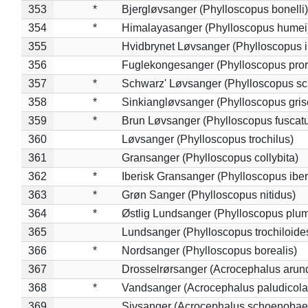
353
*
Bjergløvsanger (Phylloscopus bonelli)
354
*
Himalayasanger (Phylloscopus humei
355
Hvidbrynet Løvsanger (Phylloscopus i
356
Fuglekongesanger (Phylloscopus pror
357
*
Schwarz' Løvsanger (Phylloscopus sc
358
*
Sinkiangløvsanger (Phylloscopus gris
359
*
Brun Løvsanger (Phylloscopus fuscat
360
Løvsanger (Phylloscopus trochilus)
361
Gransanger (Phylloscopus collybita)
362
*
Iberisk Gransanger (Phylloscopus iber
363
*
Grøn Sanger (Phylloscopus nitidus)
364
*
Østlig Lundsanger (Phylloscopus plum
365
Lundsanger (Phylloscopus trochiloide
366
*
Nordsanger (Phylloscopus borealis)
367
Drosselrørsanger (Acrocephalus arun
368
*
Vandsanger (Acrocephalus paludicola
369
Sivsanger (Acrocephalus schoenobae