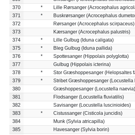
370
*
Lille Rørsanger (Acrocephalus agricol
371
*
Buskrørsanger (Acrocephalus dumeto
372
Rørsanger (Acrocephalus scirpaceus)
373
Kærsanger (Acrocephalus palustris)
374
*
Lille Gulbug (Iduna caligata)
375
*
Bleg Gulbug (Iduna pallida)
376
*
Spottesanger (Hippolais polyglotta)
377
Gulbug (Hippolais icterina)
378
*
Stor Græshoppesanger (Helopsaltes fa
379
*
Stribet Græshoppesanger (Locustella 
380
Græshoppesanger (Locustella naevia
381
Flodsanger (Locustella fluviatilis)
382
Savisanger (Locustella luscinioides)
383
*
Cistussanger (Cisticola juncidis)
384
Munk (Sylvia atricapilla)
385
Havesanger (Sylvia borin)