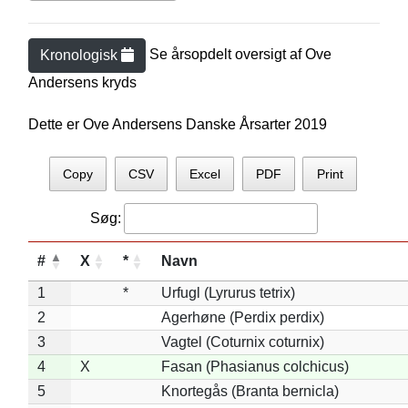
Se årsopdelt oversigt af
Ove
Kronologisk
Andersen
s kryds
Dette er Ove Andersens Danske Årsarter 2019
Copy
CSV
Excel
PDF
Print
Søg:
#
X
*
Navn
1
*
Urfugl (Lyrurus tetrix)
2
Agerhøne (Perdix perdix)
3
Vagtel (Coturnix coturnix)
4
X
Fasan (Phasianus colchicus)
5
Knortegås (Branta bernicla)