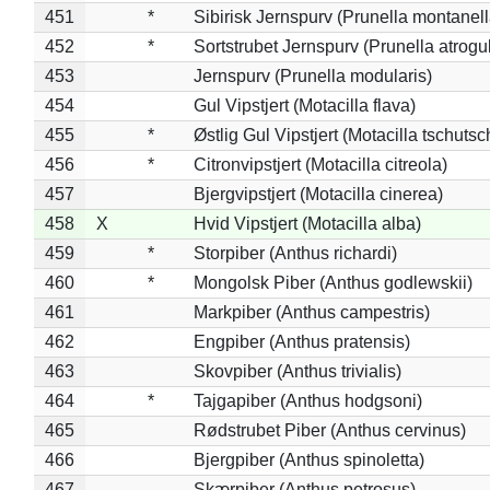
451
*
Sibirisk Jernspurv (Prunella montanell
452
*
Sortstrubet Jernspurv (Prunella atrogul
453
Jernspurv (Prunella modularis)
454
Gul Vipstjert (Motacilla flava)
455
*
Østlig Gul Vipstjert (Motacilla tschuts
456
*
Citronvipstjert (Motacilla citreola)
457
Bjergvipstjert (Motacilla cinerea)
458
X
Hvid Vipstjert (Motacilla alba)
459
*
Storpiber (Anthus richardi)
460
*
Mongolsk Piber (Anthus godlewskii)
461
Markpiber (Anthus campestris)
462
Engpiber (Anthus pratensis)
463
Skovpiber (Anthus trivialis)
464
*
Tajgapiber (Anthus hodgsoni)
465
Rødstrubet Piber (Anthus cervinus)
466
Bjergpiber (Anthus spinoletta)
467
Skærpiber (Anthus petrosus)