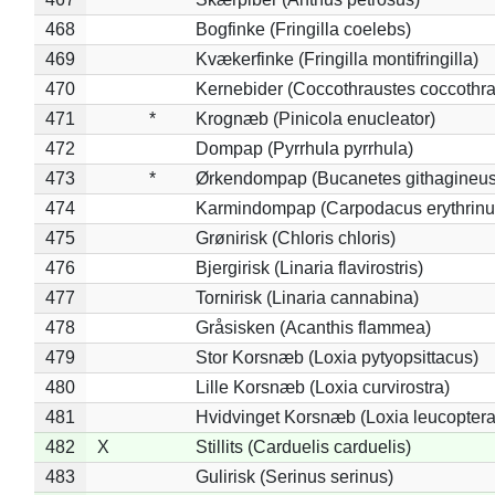
468
Bogfinke (Fringilla coelebs)
469
Kvækerfinke (Fringilla montifringilla)
470
Kernebider (Coccothraustes coccothra
471
*
Krognæb (Pinicola enucleator)
472
Dompap (Pyrrhula pyrrhula)
473
*
Ørkendompap (Bucanetes githagineus
474
Karmindompap (Carpodacus erythrinu
475
Grønirisk (Chloris chloris)
476
Bjergirisk (Linaria flavirostris)
477
Tornirisk (Linaria cannabina)
478
Gråsisken (Acanthis flammea)
479
Stor Korsnæb (Loxia pytyopsittacus)
480
Lille Korsnæb (Loxia curvirostra)
481
Hvidvinget Korsnæb (Loxia leucoptera
482
X
Stillits (Carduelis carduelis)
483
Gulirisk (Serinus serinus)