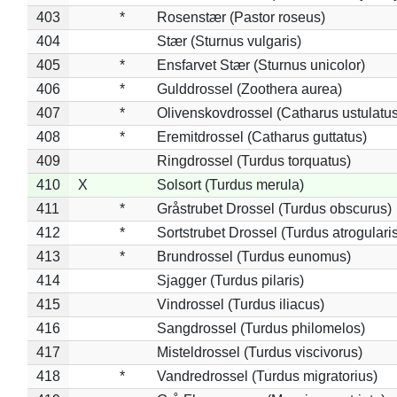
403
*
Rosenstær (Pastor roseus)
404
Stær (Sturnus vulgaris)
405
*
Ensfarvet Stær (Sturnus unicolor)
406
*
Gulddrossel (Zoothera aurea)
407
*
Olivenskovdrossel (Catharus ustulatus
408
*
Eremitdrossel (Catharus guttatus)
409
Ringdrossel (Turdus torquatus)
410
X
Solsort (Turdus merula)
411
*
Gråstrubet Drossel (Turdus obscurus)
412
*
Sortstrubet Drossel (Turdus atrogularis
413
*
Brundrossel (Turdus eunomus)
414
Sjagger (Turdus pilaris)
415
Vindrossel (Turdus iliacus)
416
Sangdrossel (Turdus philomelos)
417
Misteldrossel (Turdus viscivorus)
418
*
Vandredrossel (Turdus migratorius)