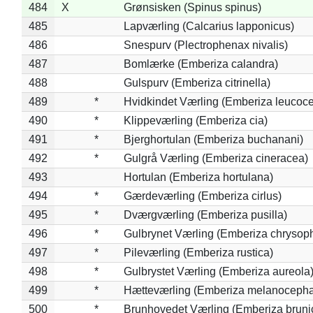
484
X
Grønsisken (Spinus spinus)
485
Lapværling (Calcarius lapponicus)
486
Snespurv (Plectrophenax nivalis)
487
Bomlærke (Emberiza calandra)
488
Gulspurv (Emberiza citrinella)
489
*
Hvidkindet Værling (Emberiza leucoc
490
*
Klippeværling (Emberiza cia)
491
*
Bjerghortulan (Emberiza buchanani)
492
*
Gulgrå Værling (Emberiza cineracea)
493
Hortulan (Emberiza hortulana)
494
*
Gærdeværling (Emberiza cirlus)
495
*
Dværgværling (Emberiza pusilla)
496
*
Gulbrynet Værling (Emberiza chrysoph
497
*
Pileværling (Emberiza rustica)
498
*
Gulbrystet Værling (Emberiza aureola
499
*
Hætteværling (Emberiza melanocepha
500
*
Brunhovedet Værling (Emberiza bruni