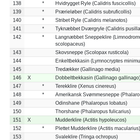
138
*
Hvidrygget Ryle (Calidris fuscicollis)
139
*
Prærieløber (Calidris subruficollis)
140
*
Stribet Ryle (Calidris melanotos)
141
*
Tyknæbbet Dværgryle (Calidris pusilla
142
*
Langnæbbet Sneppeklire (Limnodrom
scolopaceus)
143
Skovsneppe (Scolopax rusticola)
144
Enkeltbekkasin (Lymnocryptes minimu
145
Tredækker (Gallinago media)
146
X
Dobbeltbekkasin (Gallinago gallinago
147
*
Terekklire (Xenus cinereus)
148
*
Amerikansk Svømmesneppe (Phalaropu
149
Odinshane (Phalaropus lobatus)
150
Thorshane (Phalaropus fulicarius)
151
X
Mudderklire (Actitis hypoleucos)
152
*
Plettet Mudderklire (Actitis macularius
153
Svaleklire (Tringa ochropus)