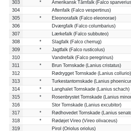
303
*
Amerikansk Tårnfalk (Falco sparverius
304
Aftenfalk (Falco vespertinus)
305
*
Eleonorafalk (Falco eleonorae)
306
Dværgfalk (Falco columbarius)
307
Lærkefalk (Falco subbuteo)
308
*
Slagfalk (Falco cherrug)
309
*
Jagtfalk (Falco rusticolus)
310
Vandrefalk (Falco peregrinus)
311
*
Brun Tornskade (Lanius cristatus)
312
Rødrygget Tornskade (Lanius collurio)
313
*
Turkestantornskade (Lanius phoenicur
314
*
Langhalet Tornskade (Lanius schach)
315
*
Rosenbrystet Tornskade (Lanius minor
316
Stor Tornskade (Lanius excubitor)
317
*
Rødhovedet Tornskade (Lanius senato
318
*
Rødøjet Vireo (Vireo olivaceus)
319
Pirol (Oriolus oriolus)