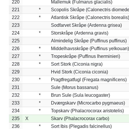
220
Mallemuk (Fulmarus glacialis)
221
*
Scopolis Skråpe (Calonectris diomed
222
*
Atlantisk Skråpe (Calonectris borealis
223
Sodfarvet Skråpe (Ardenna grisea)
224
*
Storskråpe (Ardenna gravis)
225
Almindelig Skråpe (Puffinus puffinus)
226
*
Middelhavsskråpe (Puffinus yelkouan)
227
*
Tropeskråpe (Puffinus lherminieri)
228
*
Sort Stork (Ciconia nigra)
229
Hvid Stork (Ciconia ciconia)
230
*
Pragtfregatfugl (Fregata magnificens)
231
Sule (Morus bassanus)
232
*
Brun Sule (Sula leucogaster)
233
*
Dværgskarv (Microcarbo pygmaeus)
234
*
Topskarv (Phalacrocorax aristotelis)
235
X
Skarv (Phalacrocorax carbo)
236
*
Sort Ibis (Plegadis falcinellus)