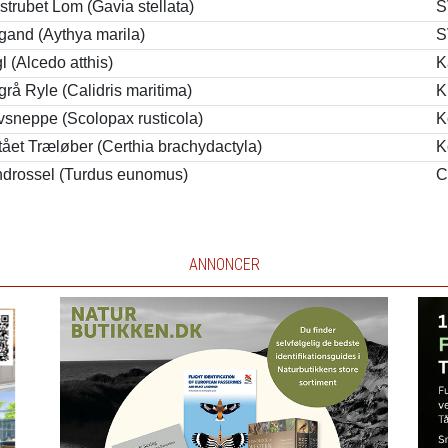
trubet Lom (Gavia stellata)
S
gand (Aythya marila)
S
gl (Alcedo atthis)
K
grå Ryle (Calidris maritima)
K
sneppe (Scolopax rusticola)
K
tået Træløber (Certhia brachydactyla)
K
ndrossel (Turdus eunomus)
C
ANNONCER