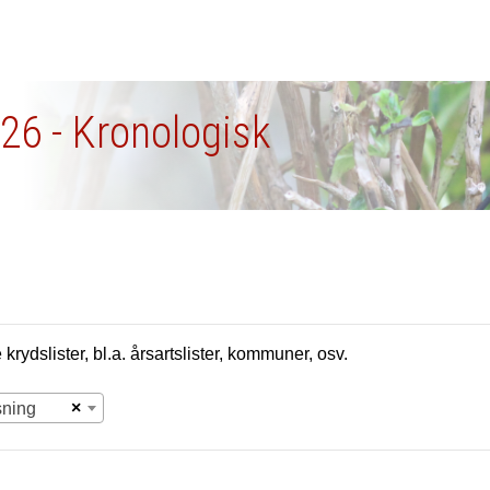
26 - Kronologisk
krydslister, bl.a. årsartslister, kommuner, osv.
×
sning