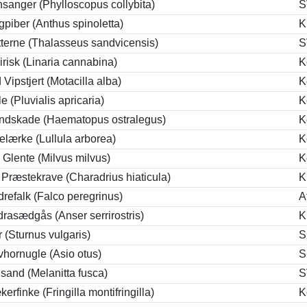
sanger (Phylloscopus collybita)
S
gpiber (Anthus spinoletta)
K
tterne (Thalasseus sandvicensis)
S
irisk (Linaria cannabina)
K
 Vipstjert (Motacilla alba)
K
le (Pluvialis apricaria)
K
andskade (Haematopus ostralegus)
K
lærke (Lullula arborea)
K
Glente (Milvus milvus)
K
 Præstekrave (Charadrius hiaticula)
K
refalk (Falco peregrinus)
A
rasædgås (Anser serrirostris)
K
 (Sturnus vulgaris)
S
hornugle (Asio otus)
S
lsand (Melanitta fusca)
S
erfinke (Fringilla montifringilla)
K