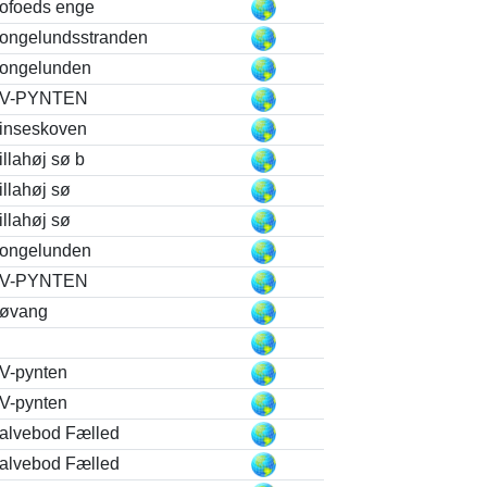
ofoeds enge
ongelundsstranden
ongelunden
V-PYNTEN
inseskoven
illahøj sø b
illahøj sø
illahøj sø
ongelunden
V-PYNTEN
øvang
V-pynten
V-pynten
alvebod Fælled
alvebod Fælled