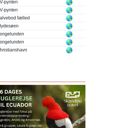
V-pynten
V-pynten
alvebod fælled
lydesøen
ongelunden
ongelunden
hristianshavn