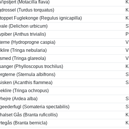
Vipstjert (Motacilla flava)
K
drossel (Turdus torquatus)
K
oppet Fuglekonge (Regulus ignicapilla)
K
ale (Delichon urbicum)
S
piber (Anthus trivialis)
P
terne (Hydroprogne caspia)
V
klire (Tringa nebularia)
V
smed (Tringa glareola)
V
anger (Phylloscopus trochilus)
K
gterne (Sternula albifrons)
S
isken (Acanthis flammea)
S
eklire (Tringa ochropus)
hejre (Ardea alba)
S
eederfugl (Somateria spectabilis)
S
alset Gås (Branta ruficollis)
K
tegås (Branta bernicla)
K