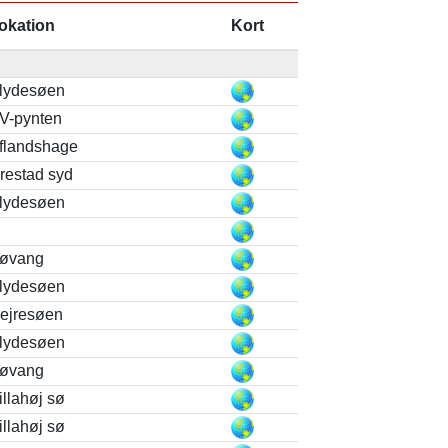
okation
Kort
lydesøen
V-pynten
flandshage
restad syd
lydesøen
øvang
lydesøen
ejresøen
lydesøen
øvang
illahøj sø
illahøj sø