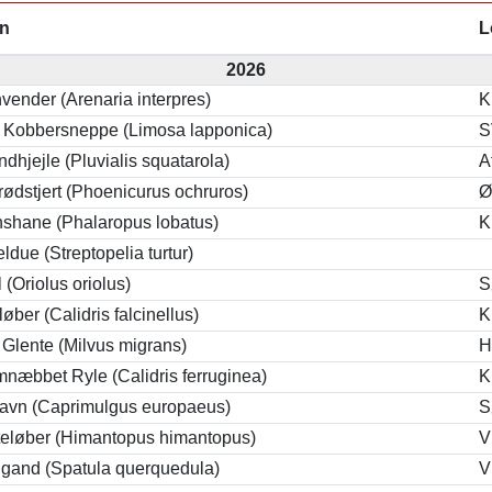
n
L
2026
vender (Arenaria interpres)
K
e Kobbersneppe (Limosa lapponica)
S
ndhjejle (Pluvialis squatarola)
A
ødstjert (Phoenicurus ochruros)
Ø
nshane (Phalaropus lobatus)
K
eldue (Streptopelia turtur)
l (Oriolus oriolus)
S
øber (Calidris falcinellus)
K
 Glente (Milvus migrans)
H
næbbet Ryle (Calidris ferruginea)
K
ravn (Caprimulgus europaeus)
S
teløber (Himantopus himantopus)
V
ngand (Spatula querquedula)
V