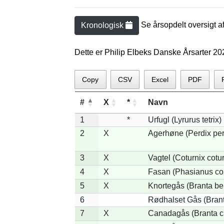
Se årsopdelt oversigt a
Kronologisk
Dette er Philip Elbeks Danske Årsarter 20
Copy
CSV
Excel
PDF
#
X
*
Navn
1
*
Urfugl (Lyrurus tetrix)
2
X
Agerhøne (Perdix per
3
X
Vagtel (Coturnix cotur
4
X
Fasan (Phasianus co
5
X
Knortegås (Branta ber
6
Rødhalset Gås (Branta
7
X
Canadagås (Branta c