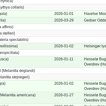
 nyroca)
thya collaris)
gula)
2026-01-01
Havelse Mos
ila)
2026-03-29
Gedser Odde
 affinis)
 stelleri)
eria spectabilis)
mollissima)
2026-01-02
Helsingør ly
erspicillata)
fusca)
2026-01-11
Hesselø Bugt
Overdrev (H
 (Melanitta deglandi)
lanitta stejnegeri)
gra)
2026-01-02
Hesselø Bugt
Overdrev (H
Melanitta americana)
2026-01-27
Hesselø Bugt
Overdrev (H