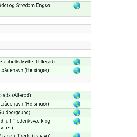
det og Strødam Engsø
tenholts Mølle (Hillerød)
stbådehavn (Helsingør)
plads (Allerød)
stbådehavn (Helsingør)
Guldborgsund)
d, u.f Frederiksværk og
lsnæs)
Skagen (Frederikshavn)