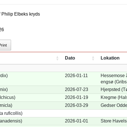
f
Philip Elbek
s kryds
26
Print
Dato
Lokation
dix)
2026-01-11
Hessemose åd
engsø (Gribs
nix)
2026-07-23
Hjerpsted (T
lchicus)
2026-01-19
Kregme (Hal
nicla)
2026-03-29
Gedser Odde
 ruficollis)
anadensis)
2026-01-01
Store Havels