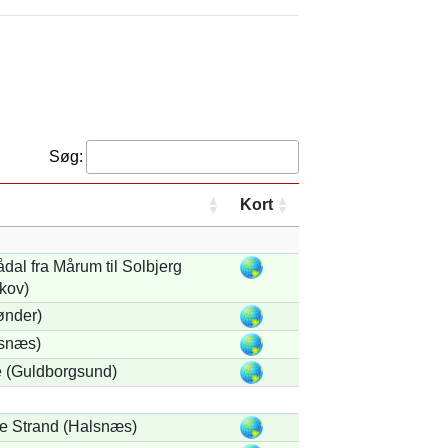
Søg:
Kort
al fra Mårum til Solbjerg
kov)
ønder)
snæs)
 (Guldborgsund)
e Strand (Halsnæs)