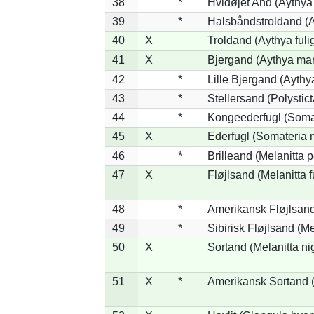
38
*
Hvidøjet And (Aythya
39
*
Halsbåndstroldand (Ay
40
X
Troldand (Aythya fuli
41
X
Bjergand (Aythya mar
42
*
Lille Bjergand (Aythya
43
*
Stellersand (Polysticta
44
*
Kongeederfugl (Somat
45
X
Ederfugl (Somateria 
46
*
Brilleand (Melanitta p
47
X
Fløjlsand (Melanitta 
48
*
Amerikansk Fløjlsand
49
*
Sibirisk Fløjlsand (Me
50
X
Sortand (Melanitta ni
51
X
*
Amerikansk Sortand (