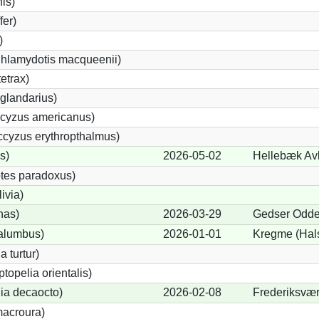
nis)
fer)
)
Chlamydotis macqueenii)
etrax)
glandarius)
cyzus americanus)
cyzus erythropthalmus)
s)
2026-05-02
Hellebæk Avl
tes paradoxus)
ivia)
nas)
2026-03-29
Gedser Odde
alumbus)
2026-01-01
Kregme (Hal
a turtur)
ptopelia orientalis)
lia decaocto)
2026-02-08
Frederiksvær
acroura)