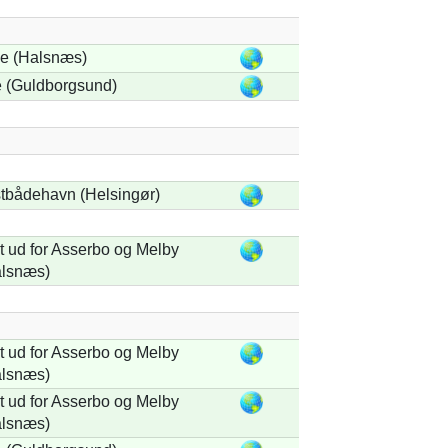
e (Halsnæs)
 (Guldborgsund)
stbådehavn (Helsingør)
 ud for Asserbo og Melby
alsnæs)
 ud for Asserbo og Melby
alsnæs)
 ud for Asserbo og Melby
alsnæs)