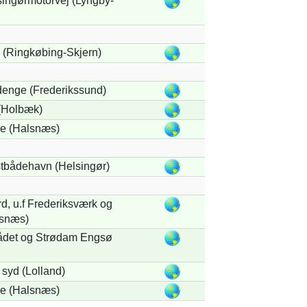
lsingørmotorvej (Lyngby-
(Ringkøbing-Skjern)
enge (Frederikssund)
 (Holbæk)
e (Halsnæs)
stbådehavn (Helsingør)
d, u.f Frederiksværk og
lsnæs)
det og Strødam Engsø
syd (Lolland)
e (Halsnæs)