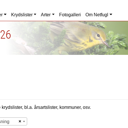
er
Krydslister
Arter
Fotogalleri
Om Netfugl
026
krydslister, bl.a. årsartslister, kommuner, osv.
×
sning