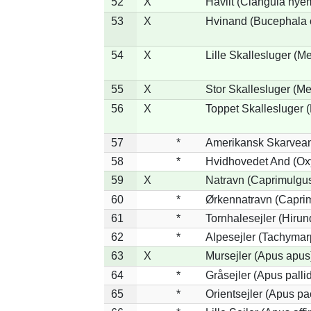
52
X
Havlit (Clangula hyem
53
X
Hvinand (Bucephala 
54
X
Lille Skallesluger (Me
55
X
Stor Skallesluger (M
56
X
Toppet Skallesluger (
57
*
Amerikansk Skarvean
58
*
Hvidhovedet And (Ox
59
X
Natravn (Caprimulgu
60
*
Ørkennatravn (Caprim
61
*
Tornhalesejler (Hiru
62
*
Alpesejler (Tachymar
63
X
Mursejler (Apus apus
64
*
Gråsejler (Apus palli
65
*
Orientsejler (Apus pac