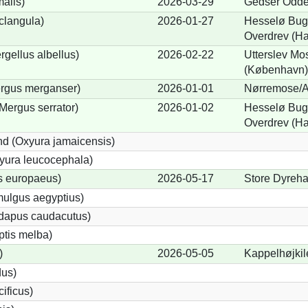
alis)
2026-03-29
Gedser Odde
clangula)
2026-01-27
Hesselø Bugt
Overdrev (H
rgellus albellus)
2026-02-22
Utterslev Mos
(København)
ergus merganser)
2026-01-01
Nørremose/A
Mergus serrator)
2026-01-02
Hesselø Bugt
Overdrev (H
d (Oxyura jamaicensis)
yura leucocephala)
s europaeus)
2026-05-17
Store Dyreha
ulgus aegyptius)
ndapus caudacutus)
ptis melba)
)
2026-05-05
Kappelhøjkil
dus)
ificus)