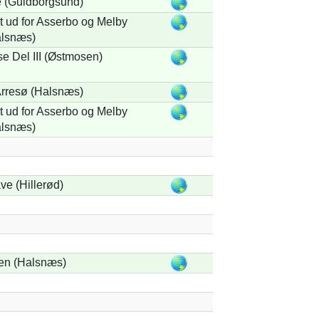
 (Guldborgsund)
 ud for Asserbo og Melby
alsnæs)
e Del III (Østmosen)
rresø (Halsnæs)
 ud for Asserbo og Melby
alsnæs)
ve (Hillerød)
en (Halsnæs)