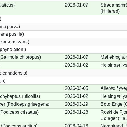
uaticus)
2026-01-07
Strødamområ
(Hillerød)
)
ana parva)
ana pusilla)
orzana porzana)
phyrio alleni)
allinula chloropus)
2026-01-07
Møllekrog & S
)
2026-01-02
Helsingør ly
e canadensis)
go)
2026-03-05
Allerød flyve
chybaptus ruficollis)
2026-01-02
Helsingør ly
er (Podiceps grisegena)
2026-03-29
Bøtø Enge (
Podiceps cristatus)
2026-01-28
Roskilde Fjor
Sølager (Ha
(Podiceps auritus)
2026-04-16
Nordstrand, 