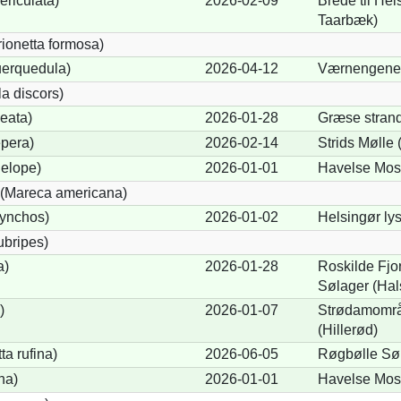
ericulata)
2026-02-09
Brede til He
Taarbæk)
rionetta formosa)
uerquedula)
2026-04-12
Værnengene 
a discors)
eata)
2026-01-28
Græse strand
pera)
2026-02-14
Strids Mølle
elope)
2026-01-01
Havelse Mos
(Mareca americana)
hynchos)
2026-01-02
Helsingør ly
ubripes)
a)
2026-01-28
Roskilde Fjor
Sølager (Ha
)
2026-01-07
Strødamområ
(Hillerød)
a rufina)
2026-06-05
Røgbølle Sø 
na)
2026-01-01
Havelse Mos