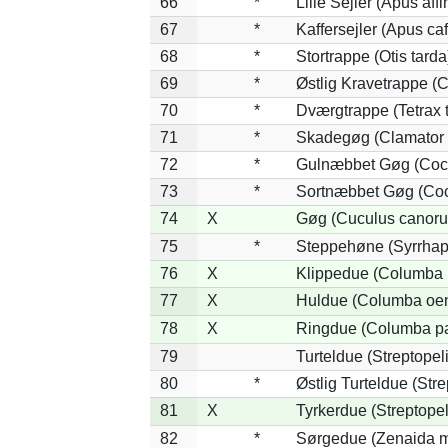
66
*
Lille Sejler (Apus affi
67
*
Kaffersejler (Apus caf
68
*
Stortrappe (Otis tarda
69
*
Østlig Kravetrappe (
70
*
Dværgtrappe (Tetrax t
71
*
Skadegøg (Clamator 
72
*
Gulnæbbet Gøg (Coc
73
*
Sortnæbbet Gøg (Coc
74
X
Gøg (Cuculus canoru
75
*
Steppehøne (Syrrhap
76
X
Klippedue (Columba l
77
X
Huldue (Columba oe
78
X
Ringdue (Columba p
79
Turteldue (Streptopeli
80
*
Østlig Turteldue (Stre
81
X
Tyrkerdue (Streptope
82
*
Sørgedue (Zenaida m