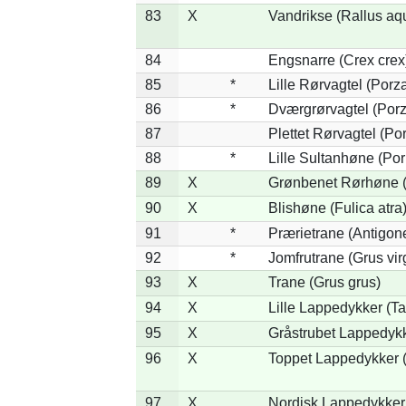
83
X
Vandrikse (Rallus aq
84
Engsnarre (Crex crex
85
*
Lille Rørvagtel (Porz
86
*
Dværgrørvagtel (Porz
87
Plettet Rørvagtel (P
88
*
Lille Sultanhøne (Por
89
X
Grønbenet Rørhøne (G
90
X
Blishøne (Fulica atra
91
*
Prærietrane (Antigon
92
*
Jomfrutrane (Grus vir
93
X
Trane (Grus grus)
94
X
Lille Lappedykker (Ta
95
X
Gråstrubet Lappedykk
96
X
Toppet Lappedykker (
97
X
Nordisk Lappedykker 