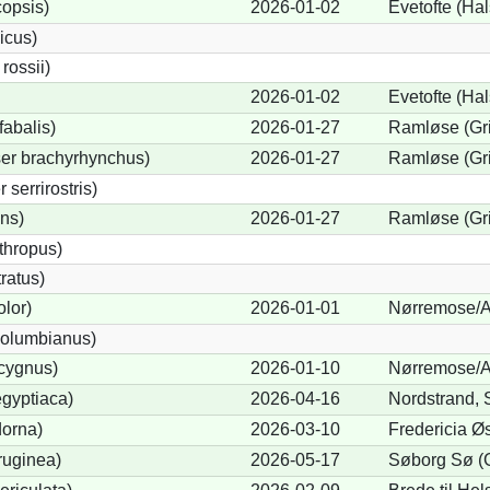
opsis)
2026-01-02
Evetofte (Ha
icus)
ossii)
2026-01-02
Evetofte (Ha
abalis)
2026-01-27
Ramløse (Gr
er brachyrhynchus)
2026-01-27
Ramløse (Gr
serrirostris)
ons)
2026-01-27
Ramløse (Gr
thropus)
ratus)
lor)
2026-01-01
Nørremose/A
olumbianus)
cygnus)
2026-01-10
Nørremose/A
gyptiaca)
2026-04-16
Nordstrand, 
dorna)
2026-03-10
Fredericia Øs
ruginea)
2026-05-17
Søborg Sø (G