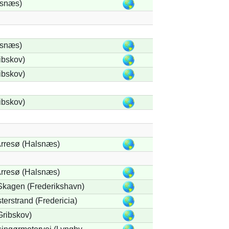
lsnæs)
lsnæs)
ibskov)
ibskov)
ibskov)
rresø (Halsnæs)
rresø (Halsnæs)
Skagen (Frederikshavn)
terstrand (Fredericia)
ribskov)