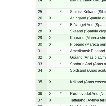
24
X
*
Mandarinand (Aix gal
25
*
Sibirisk Krikand (Sibi
26
X
Atlingand (Spatula q
27
*
Blåvinget And (Spatul
28
X
Skeand (Spatula clyp
29
X
Knarand (Mareca stre
30
X
Pibeand (Mareca pen
31
*
Amerikansk Pibeand 
32
X
Gråand (Anas platyr
33
*
Sortbrun And (Anas r
34
X
Spidsand (Anas acut
35
X
Krikand (Anas crecca
36
X
*
Rødhovedet And (Nett
37
X
Taffeland (Aythya feri