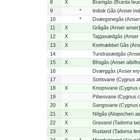
8
X
Bramgås (Branta leuc
9
*
Indisk Gås (Anser ind
10
*
Dværgsnegås (Anser r
11
X
Grågås (Anser anser)
12
X
Tajgasædgås (Anser f
13
X
Kortnæbbet Gås (Ans
14
Tundrasædgås (Anser 
15
X
Blisgås (Anser albifr
16
Dværggås (Anser ery
17
Sortsvane (Cygnus at
18
X
Knopsvane (Cygnus o
19
Pibesvane (Cygnus c
20
X
Sangsvane (Cygnus 
21
X
Nilgås (Alopochen ae
22
X
Gravand (Tadorna ta
23
X
Rustand (Tadorna fer