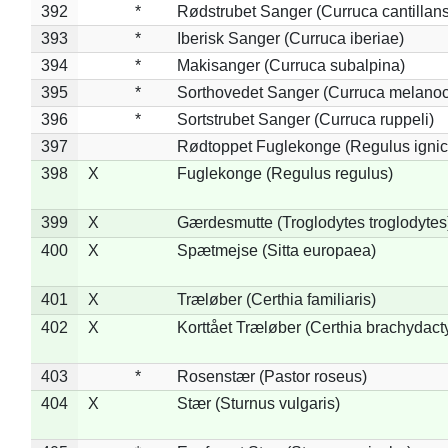
392
*
Rødstrubet Sanger (Curruca cantillans
393
*
Iberisk Sanger (Curruca iberiae)
394
*
Makisanger (Curruca subalpina)
395
*
Sorthovedet Sanger (Curruca melano
396
*
Sortstrubet Sanger (Curruca ruppeli)
397
Rødtoppet Fuglekonge (Regulus ignica
398
X
Fuglekonge (Regulus regulus)
399
X
Gærdesmutte (Troglodytes troglodytes
400
X
Spætmejse (Sitta europaea)
401
X
Træløber (Certhia familiaris)
402
X
Korttået Træløber (Certhia brachydact
403
*
Rosenstær (Pastor roseus)
404
X
Stær (Sturnus vulgaris)