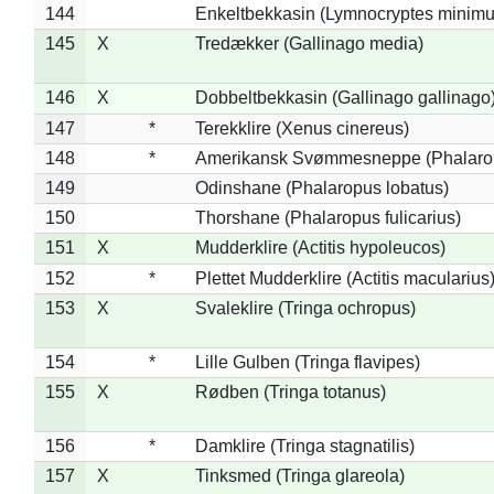
144
Enkeltbekkasin (Lymnocryptes minimu
145
X
Tredækker (Gallinago media)
146
X
Dobbeltbekkasin (Gallinago gallinago
147
*
Terekklire (Xenus cinereus)
148
*
Amerikansk Svømmesneppe (Phalaropu
149
Odinshane (Phalaropus lobatus)
150
Thorshane (Phalaropus fulicarius)
151
X
Mudderklire (Actitis hypoleucos)
152
*
Plettet Mudderklire (Actitis macularius
153
X
Svaleklire (Tringa ochropus)
154
*
Lille Gulben (Tringa flavipes)
155
X
Rødben (Tringa totanus)
156
*
Damklire (Tringa stagnatilis)
157
X
Tinksmed (Tringa glareola)