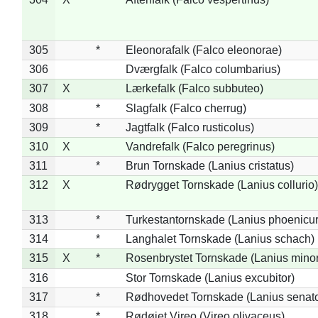
305
*
Eleonorafalk (Falco eleonorae)
306
Dværgfalk (Falco columbarius)
307
X
Lærkefalk (Falco subbuteo)
308
*
Slagfalk (Falco cherrug)
309
*
Jagtfalk (Falco rusticolus)
310
X
Vandrefalk (Falco peregrinus)
311
*
Brun Tornskade (Lanius cristatus)
312
X
Rødrygget Tornskade (Lanius collurio)
313
*
Turkestantornskade (Lanius phoenicur
314
*
Langhalet Tornskade (Lanius schach)
315
X
*
Rosenbrystet Tornskade (Lanius minor
316
Stor Tornskade (Lanius excubitor)
317
*
Rødhovedet Tornskade (Lanius senato
318
*
Rødøjet Vireo (Vireo olivaceus)