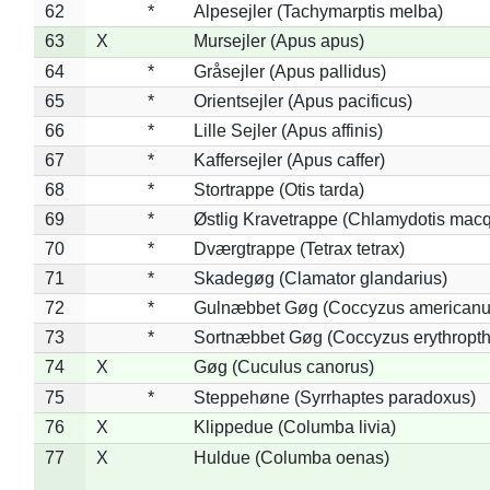
62
*
Alpesejler (Tachymarptis melba)
63
X
Mursejler (Apus apus)
64
*
Gråsejler (Apus pallidus)
65
*
Orientsejler (Apus pacificus)
66
*
Lille Sejler (Apus affinis)
67
*
Kaffersejler (Apus caffer)
68
*
Stortrappe (Otis tarda)
69
*
Østlig Kravetrappe (Chlamydotis macq
70
*
Dværgtrappe (Tetrax tetrax)
71
*
Skadegøg (Clamator glandarius)
72
*
Gulnæbbet Gøg (Coccyzus americanu
73
*
Sortnæbbet Gøg (Coccyzus erythropt
74
X
Gøg (Cuculus canorus)
75
*
Steppehøne (Syrrhaptes paradoxus)
76
X
Klippedue (Columba livia)
77
X
Huldue (Columba oenas)