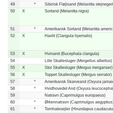
49
*
Sibirisk Fløjlsand (Melanitta stejnegeri
50
X
Sortand (Melanitta nigra)
51
*
Amerikansk Sortand (Melanitta ameri
52
X
Havlit (Clangula hyemalis)
53
X
Hvinand (Bucephala clangula)
54
Lille Skallesluger (Mergellus albellus)
55
X
Stor Skallesluger (Mergus merganser)
56
X
Toppet Skallesluger (Mergus serrator)
57
*
Amerikansk Skarveand (Oxyura jamai
58
*
Hvidhovedet And (Oxyura leucocepha
59
Natravn (Caprimulgus europaeus)
60
*
Ørkennatravn (Caprimulgus aegyptius
61
*
Tornhalesejler (Hirundapus caudacutu