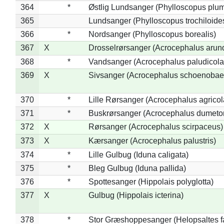
364
*
Østlig Lundsanger (Phylloscopus plum
365
Lundsanger (Phylloscopus trochiloide
366
*
Nordsanger (Phylloscopus borealis)
367
X
Drosselrørsanger (Acrocephalus arun
368
*
Vandsanger (Acrocephalus paludicola
369
X
Sivsanger (Acrocephalus schoenobae
370
*
Lille Rørsanger (Acrocephalus agricol
371
*
Buskrørsanger (Acrocephalus dumeto
372
X
Rørsanger (Acrocephalus scirpaceus)
373
X
Kærsanger (Acrocephalus palustris)
374
*
Lille Gulbug (Iduna caligata)
375
*
Bleg Gulbug (Iduna pallida)
376
*
Spottesanger (Hippolais polyglotta)
377
X
Gulbug (Hippolais icterina)
378
*
Stor Græshoppesanger (Helopsaltes fa