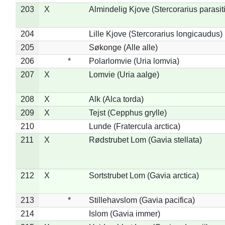
203
X
Almindelig Kjove (Stercorarius parasit
204
Lille Kjove (Stercorarius longicaudus)
205
Søkonge (Alle alle)
206
*
Polarlomvie (Uria lomvia)
207
X
Lomvie (Uria aalge)
208
X
Alk (Alca torda)
209
X
Tejst (Cepphus grylle)
210
Lunde (Fratercula arctica)
211
X
Rødstrubet Lom (Gavia stellata)
212
X
Sortstrubet Lom (Gavia arctica)
213
*
Stillehavslom (Gavia pacifica)
214
Islom (Gavia immer)