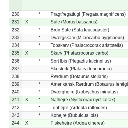
230
*
Pragtfregatfugl (Fregata magnificens)
231
X
Sule (Morus bassanus)
232
*
Brun Sule (Sula leucogaster)
233
*
Dværgskarv (Microcarbo pygmaeus)
234
*
Topskarv (Phalacrocorax aristotelis)
235
X
Skarv (Phalacrocorax carbo)
236
*
Sort Ibis (Plegadis falcinellus)
237
Skestork (Platalea leucorodia)
238
Rørdrum (Botaurus stellaris)
239
*
Amerikansk Rørdrum (Botaurus lentig
240
*
Dværghejre (Ixobrychus minutus)
241
X
*
Nathejre (Nycticorax nycticorax)
242
*
Tophejre (Ardeola ralloides)
243
*
Kohejre (Bubulcus ibis)
244
X
Fiskehejre (Ardea cinerea)