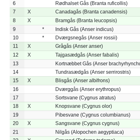
6
Rødhalset Gås (Branta ruficollis)
7
X
Canadagås (Branta canadensis)
8
X
Bramgås (Branta leucopsis)
9
*
Indisk Gås (Anser indicus)
10
*
Dværgsnegås (Anser rossii)
11
X
Grågås (Anser anser)
12
X
Tajgasædgås (Anser fabalis)
13
Kortnæbbet Gås (Anser brachyrhynch
14
Tundrasædgås (Anser serrirostris)
15
X
Blisgås (Anser albifrons)
16
Dværggås (Anser erythropus)
17
Sortsvane (Cygnus atratus)
18
X
Knopsvane (Cygnus olor)
19
Pibesvane (Cygnus columbianus)
20
X
Sangsvane (Cygnus cygnus)
21
Nilgås (Alopochen aegyptiaca)