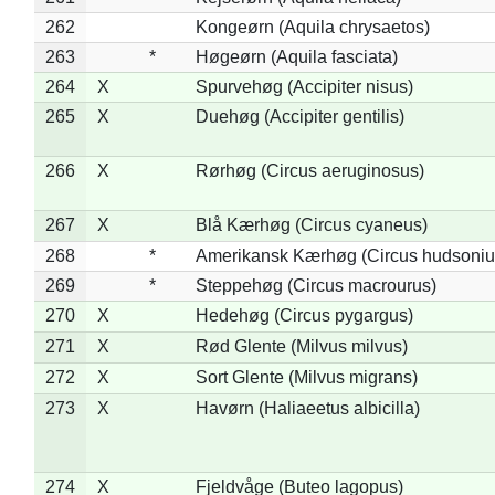
262
Kongeørn (Aquila chrysaetos)
263
*
Høgeørn (Aquila fasciata)
264
X
Spurvehøg (Accipiter nisus)
265
X
Duehøg (Accipiter gentilis)
266
X
Rørhøg (Circus aeruginosus)
267
X
Blå Kærhøg (Circus cyaneus)
268
*
Amerikansk Kærhøg (Circus hudsoniu
269
*
Steppehøg (Circus macrourus)
270
X
Hedehøg (Circus pygargus)
271
X
Rød Glente (Milvus milvus)
272
X
Sort Glente (Milvus migrans)
273
X
Havørn (Haliaeetus albicilla)
274
X
Fjeldvåge (Buteo lagopus)