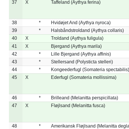
37
X
Taffeland (Aythya ferina)
38
*
Hvidøjet And (Aythya nyroca)
39
*
Halsbåndstroldand (Aythya collaris)
40
X
Troldand (Aythya fuligula)
41
X
Bjergand (Aythya marila)
42
*
Lille Bjergand (Aythya affinis)
43
*
Stellersand (Polysticta stelleri)
44
*
Kongeederfugl (Somateria spectabilis
45
X
Ederfugl (Somateria mollissima)
46
*
Brilleand (Melanitta perspicillata)
47
X
Fløjlsand (Melanitta fusca)
48
*
Amerikansk Fløjlsand (Melanitta degla