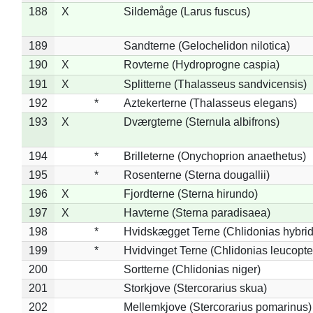
188
X
Sildemåge (Larus fuscus)
189
Sandterne (Gelochelidon nilotica)
190
X
Rovterne (Hydroprogne caspia)
191
X
Splitterne (Thalasseus sandvicensis)
192
*
Aztekerterne (Thalasseus elegans)
193
X
Dværgterne (Sternula albifrons)
194
*
Brilleterne (Onychoprion anaethetus)
195
*
Rosenterne (Sterna dougallii)
196
X
Fjordterne (Sterna hirundo)
197
X
Havterne (Sterna paradisaea)
198
*
Hvidskægget Terne (Chlidonias hybrid
199
*
Hvidvinget Terne (Chlidonias leucopte
200
Sortterne (Chlidonias niger)
201
Storkjove (Stercorarius skua)
202
Mellemkjove (Stercorarius pomarinus)