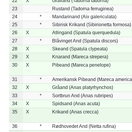
22
X
Gravand (Tadorna tadorna)
23
Rustand (Tadorna ferruginea)
24
*
Mandarinand (Aix galericulata)
25
*
Sibirisk Krikand (Sibirionetta formosa)
26
X
Atlingand (Spatula querquedula)
27
*
Blåvinget And (Spatula discors)
28
X
Skeand (Spatula clypeata)
29
X
Knarand (Mareca strepera)
30
X
Pibeand (Mareca penelope)
31
*
Amerikansk Pibeand (Mareca america
32
X
Gråand (Anas platyrhynchos)
33
*
Sortbrun And (Anas rubripes)
34
X
Spidsand (Anas acuta)
35
X
Krikand (Anas crecca)
36
*
Rødhovedet And (Netta rufina)