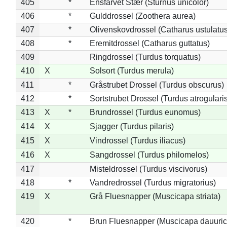
405
*
Ensfarvet Stær (Sturnus unicolor)
406
*
Gulddrossel (Zoothera aurea)
407
*
Olivenskovdrossel (Catharus ustulatus
408
*
Eremitdrossel (Catharus guttatus)
409
Ringdrossel (Turdus torquatus)
410
X
Solsort (Turdus merula)
411
*
Gråstrubet Drossel (Turdus obscurus)
412
*
Sortstrubet Drossel (Turdus atrogularis
413
X
*
Brundrossel (Turdus eunomus)
414
X
Sjagger (Turdus pilaris)
415
X
Vindrossel (Turdus iliacus)
416
X
Sangdrossel (Turdus philomelos)
417
Misteldrossel (Turdus viscivorus)
418
*
Vandredrossel (Turdus migratorius)
419
X
Grå Fluesnapper (Muscicapa striata)
420
*
Brun Fluesnapper (Muscicapa dauuric