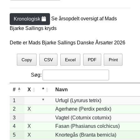
Se årsopdelt oversigt af
Mads
Kronologisk
Bjarke Salling
s kryds
Dette er Mads Bjarke Sallings Danske Årsarter 2026
Copy
CSV
Excel
PDF
Print
Søg:
#
X
*
Navn
1
*
Urfugl (Lyrurus tetrix)
2
X
Agerhøne (Perdix perdix)
3
Vagtel (Coturnix coturnix)
4
X
Fasan (Phasianus colchicus)
5
X
Knortegås (Branta bernicla)