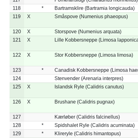
118
*
Bartramsklire (Bartramia longicauda)
119
X
Småspove (Numenius phaeopus)
120
X
Storspove (Numenius arquata)
121
X
Lille Kobbersneppe (Limosa lapponic
122
X
Stor Kobbersneppe (Limosa limosa)
123
*
Canadisk Kobbersneppe (Limosa hae
124
Stenvender (Arenaria interpres)
125
X
Islandsk Ryle (Calidris canutus)
126
X
Brushane (Calidris pugnax)
127
Kærløber (Calidris falcinellus)
128
*
Spidshalet Ryle (Calidris acuminata)
129
*
Klireryle (Calidris himantopus)