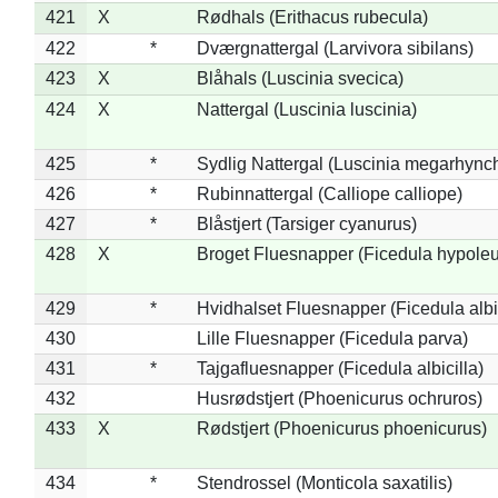
421
X
Rødhals (Erithacus rubecula)
422
*
Dværgnattergal (Larvivora sibilans)
423
X
Blåhals (Luscinia svecica)
424
X
Nattergal (Luscinia luscinia)
425
*
Sydlig Nattergal (Luscinia megarhync
426
*
Rubinnattergal (Calliope calliope)
427
*
Blåstjert (Tarsiger cyanurus)
428
X
Broget Fluesnapper (Ficedula hypole
429
*
Hvidhalset Fluesnapper (Ficedula albic
430
Lille Fluesnapper (Ficedula parva)
431
*
Tajgafluesnapper (Ficedula albicilla)
432
Husrødstjert (Phoenicurus ochruros)
433
X
Rødstjert (Phoenicurus phoenicurus)
434
*
Stendrossel (Monticola saxatilis)