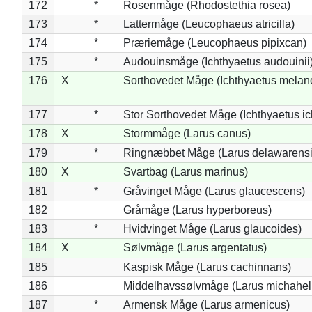
172
*
Rosenmåge (Rhodostethia rosea)
173
*
Lattermåge (Leucophaeus atricilla)
174
*
Præriemåge (Leucophaeus pipixcan)
175
*
Audouinsmåge (Ichthyaetus audouinii
176
X
Sorthovedet Måge (Ichthyaetus melan
177
*
Stor Sorthovedet Måge (Ichthyaetus ic
178
X
Stormmåge (Larus canus)
179
*
Ringnæbbet Måge (Larus delawarensi
180
X
Svartbag (Larus marinus)
181
*
Gråvinget Måge (Larus glaucescens)
182
Gråmåge (Larus hyperboreus)
183
*
Hvidvinget Måge (Larus glaucoides)
184
X
Sølvmåge (Larus argentatus)
185
Kaspisk Måge (Larus cachinnans)
186
Middelhavssølvmåge (Larus michahell
187
*
Armensk Måge (Larus armenicus)