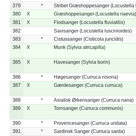
379
*
Stribet Græshoppesanger (Locustella 
380
X
Græshoppesanger (Locustella naevia
381
X
Flodsanger (Locustella fluviatilis)
382
Savisanger (Locustella luscinioides)
383
*
Cistussanger (Cisticola juncidis)
384
X
Munk (Sylvia atricapilla)
385
X
Havesanger (Sylvia borin)
386
*
Høgesanger (Curruca nisoria)
387
X
Gærdesanger (Curruca curruca)
388
*
Asiatisk Ørkensanger (Curruca nana)
389
X
Tornsanger (Curruca communis)
390
*
Provencesanger (Curruca undata)
391
*
Sardinsk Sanger (Curruca sarda)