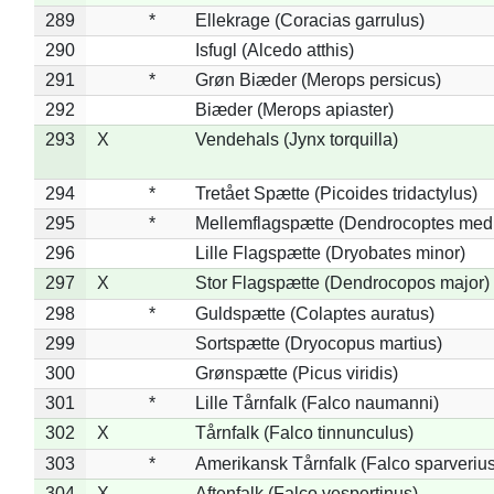
289
*
Ellekrage (Coracias garrulus)
290
Isfugl (Alcedo atthis)
291
*
Grøn Biæder (Merops persicus)
292
Biæder (Merops apiaster)
293
X
Vendehals (Jynx torquilla)
294
*
Tretået Spætte (Picoides tridactylus)
295
*
Mellemflagspætte (Dendrocoptes med
296
Lille Flagspætte (Dryobates minor)
297
X
Stor Flagspætte (Dendrocopos major)
298
*
Guldspætte (Colaptes auratus)
299
Sortspætte (Dryocopus martius)
300
Grønspætte (Picus viridis)
301
*
Lille Tårnfalk (Falco naumanni)
302
X
Tårnfalk (Falco tinnunculus)
303
*
Amerikansk Tårnfalk (Falco sparverius
304
X
Aftenfalk (Falco vespertinus)