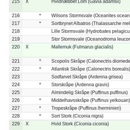
215
X
Hvidnæbbet Lom (Gavia adamsii)
216
*
Wilsons Stormsvale (Oceanites ocean
217
*
Sortbrynet Albatros (Thalassarche me
218
Lille Stormsvale (Hydrobates pelagicu
219
Stor Stormsvale (Oceanodroma leuco
220
X
Mallemuk (Fulmarus glacialis)
221
*
Scopolis Skråpe (Calonectris diomed
222
*
Atlantisk Skråpe (Calonectris borealis
223
Sodfarvet Skråpe (Ardenna grisea)
224
*
Storskråpe (Ardenna gravis)
225
Almindelig Skråpe (Puffinus puffinus)
226
*
Middelhavsskråpe (Puffinus yelkouan)
227
*
Tropeskråpe (Puffinus lherminieri)
228
*
Sort Stork (Ciconia nigra)
229
X
Hvid Stork (Ciconia ciconia)