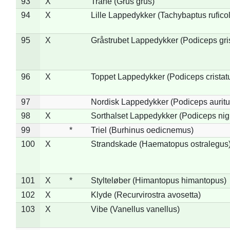
93
X
Trane (Grus grus)
94
X
Lille Lappedykker (Tachybaptus ruficol
95
X
Gråstrubet Lappedykker (Podiceps gr
96
X
Toppet Lappedykker (Podiceps cristat
97
Nordisk Lappedykker (Podiceps auritu
98
X
Sorthalset Lappedykker (Podiceps nigri
99
*
Triel (Burhinus oedicnemus)
100
X
Strandskade (Haematopus ostralegus
101
X
*
Stylteløber (Himantopus himantopus)
102
X
Klyde (Recurvirostra avosetta)
103
X
Vibe (Vanellus vanellus)