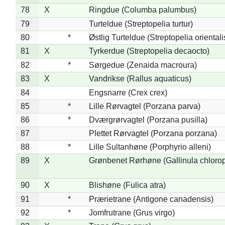
78
X
Ringdue (Columba palumbus)
79
Turteldue (Streptopelia turtur)
80
*
Østlig Turteldue (Streptopelia orientali
81
X
Tyrkerdue (Streptopelia decaocto)
82
*
Sørgedue (Zenaida macroura)
83
X
Vandrikse (Rallus aquaticus)
84
Engsnarre (Crex crex)
85
*
Lille Rørvagtel (Porzana parva)
86
*
Dværgrørvagtel (Porzana pusilla)
87
Plettet Rørvagtel (Porzana porzana)
88
*
Lille Sultanhøne (Porphyrio alleni)
89
X
Grønbenet Rørhøne (Gallinula chloro
90
X
Blishøne (Fulica atra)
91
*
Prærietrane (Antigone canadensis)
92
*
Jomfrutrane (Grus virgo)