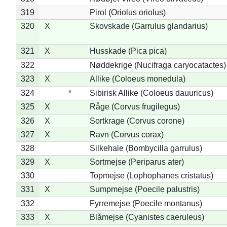
319
Pirol (Oriolus oriolus)
320
X
Skovskade (Garrulus glandarius)
321
X
Husskade (Pica pica)
322
Nøddekrige (Nucifraga caryocatactes)
323
X
Allike (Coloeus monedula)
324
*
Sibirisk Allike (Coloeus dauuricus)
325
X
Råge (Corvus frugilegus)
326
X
Sortkrage (Corvus corone)
327
X
Ravn (Corvus corax)
328
Silkehale (Bombycilla garrulus)
329
X
Sortmejse (Periparus ater)
330
Topmejse (Lophophanes cristatus)
331
X
Sumpmejse (Poecile palustris)
332
Fyrremejse (Poecile montanus)
333
X
Blåmejse (Cyanistes caeruleus)