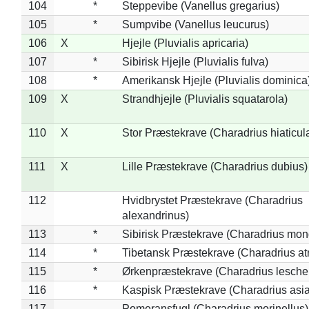
104
*
Steppevibe (Vanellus gregarius)
105
*
Sumpvibe (Vanellus leucurus)
106
X
Hjejle (Pluvialis apricaria)
107
*
Sibirisk Hjejle (Pluvialis fulva)
108
*
Amerikansk Hjejle (Pluvialis dominica
109
X
Strandhjejle (Pluvialis squatarola)
110
X
Stor Præstekrave (Charadrius hiaticul
111
X
Lille Præstekrave (Charadrius dubius)
112
Hvidbrystet Præstekrave (Charadrius
alexandrinus)
113
*
Sibirisk Præstekrave (Charadrius mon
114
*
Tibetansk Præstekrave (Charadrius atr
115
*
Ørkenpræstekrave (Charadrius leschen
116
*
Kaspisk Præstekrave (Charadrius asia
117
Pomeransfugl (Charadrius morinellus)