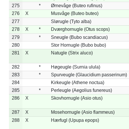
275
*
Ørnevåge (Buteo rufinus)
276
X
Musvåge (Buteo buteo)
277
Slørugle (Tyto alba)
278
X
*
Dværghornugle (Otus scops)
279
*
Sneugle (Bubo scandiacus)
280
Stor Hornugle (Bubo bubo)
281
X
Natugle (Strix aluco)
282
*
Høgeugle (Surnia ulula)
283
*
Spurveugle (Glaucidium passerinum)
284
Kirkeugle (Athene noctua)
285
*
Perleugle (Aegolius funereus)
286
X
Skovhornugle (Asio otus)
287
X
Mosehornugle (Asio flammeus)
288
X
Hærfugl (Upupa epops)