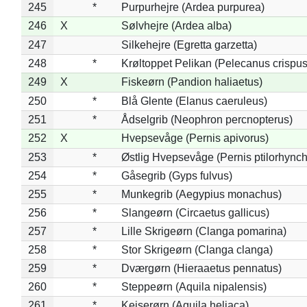
245
*
Purpurhejre (Ardea purpurea)
246
X
Sølvhejre (Ardea alba)
247
Silkehejre (Egretta garzetta)
248
*
Krøltoppet Pelikan (Pelecanus crispus
249
X
Fiskeørn (Pandion haliaetus)
250
*
Blå Glente (Elanus caeruleus)
251
*
Ådselgrib (Neophron percnopterus)
252
X
Hvepsevåge (Pernis apivorus)
253
*
Østlig Hvepsevåge (Pernis ptilorhync
254
*
Gåsegrib (Gyps fulvus)
255
*
Munkegrib (Aegypius monachus)
256
*
Slangeørn (Circaetus gallicus)
257
*
Lille Skrigeørn (Clanga pomarina)
258
*
Stor Skrigeørn (Clanga clanga)
259
*
Dværgørn (Hieraaetus pennatus)
260
*
Steppeørn (Aquila nipalensis)
261
*
Kejserørn (Aquila heliaca)