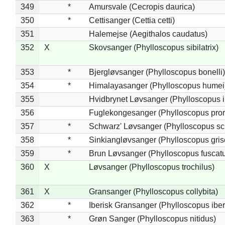
349
*
Amursvale (Cecropis daurica)
350
*
Cettisanger (Cettia cetti)
351
Halemejse (Aegithalos caudatus)
352
X
Skovsanger (Phylloscopus sibilatrix)
353
*
Bjergløvsanger (Phylloscopus bonelli)
354
*
Himalayasanger (Phylloscopus humei
355
Hvidbrynet Løvsanger (Phylloscopus i
356
Fuglekongesanger (Phylloscopus pror
357
*
Schwarz' Løvsanger (Phylloscopus sc
358
*
Sinkiangløvsanger (Phylloscopus gris
359
*
Brun Løvsanger (Phylloscopus fuscat
360
X
Løvsanger (Phylloscopus trochilus)
361
X
Gransanger (Phylloscopus collybita)
362
*
Iberisk Gransanger (Phylloscopus iber
363
*
Grøn Sanger (Phylloscopus nitidus)