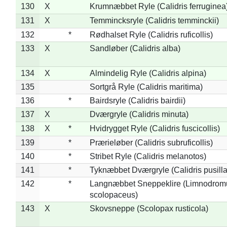
130
X
Krumnæbbet Ryle (Calidris ferruginea
131
X
Temmincksryle (Calidris temminckii)
132
*
Rødhalset Ryle (Calidris ruficollis)
133
X
Sandløber (Calidris alba)
134
X
Almindelig Ryle (Calidris alpina)
135
Sortgrå Ryle (Calidris maritima)
136
*
Bairdsryle (Calidris bairdii)
137
X
Dværgryle (Calidris minuta)
138
X
*
Hvidrygget Ryle (Calidris fuscicollis)
139
*
Prærieløber (Calidris subruficollis)
140
*
Stribet Ryle (Calidris melanotos)
141
*
Tyknæbbet Dværgryle (Calidris pusilla
142
*
Langnæbbet Sneppeklire (Limnodrom
scolopaceus)
143
X
Skovsneppe (Scolopax rusticola)