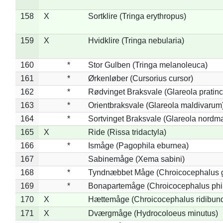
158
X
Sortklire (Tringa erythropus)
159
X
Hvidklire (Tringa nebularia)
160
*
Stor Gulben (Tringa melanoleuca)
161
*
Ørkenløber (Cursorius cursor)
162
*
Rødvinget Braksvale (Glareola pratinc
163
*
Orientbraksvale (Glareola maldivarum
164
*
Sortvinget Braksvale (Glareola nordm
165
X
Ride (Rissa tridactyla)
166
*
Ismåge (Pagophila eburnea)
167
Sabinemåge (Xema sabini)
168
*
Tyndnæbbet Måge (Chroicocephalus 
169
*
Bonapartemåge (Chroicocephalus phil
170
X
Hættemåge (Chroicocephalus ridibun
171
X
Dværgmåge (Hydrocoloeus minutus)