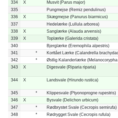
334
X
Musvit (Parus major)
335
Pungmejse (Remiz pendulinus)
336
X
Skægmejse (Panurus biarmicus)
337
Hedelærke (Lullula arborea)
338
X
Sanglærke (Alauda arvensis)
339
X
Toplærke (Galerida cristata)
340
Bjerglærke (Eremophila alpestris)
341
*
Korttået Lærke (Calandrella brachydac
342
*
Østlig Kalanderlærke (Melanocorypha
343
X
Digesvale (Riparia riparia)
344
X
Landsvale (Hirundo rustica)
345
*
Klippesvale (Ptyonoprogne rupestris)
346
X
Bysvale (Delichon urbicum)
347
*
Rødbrystet Svale (Cecropis semirufa)
348
*
Rødrygget Svale (Cecropis rufula)