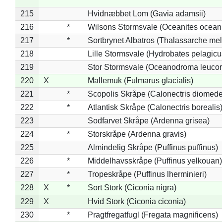
215
Hvidnæbbet Lom (Gavia adamsii)
216
*
Wilsons Stormsvale (Oceanites ocean
217
*
Sortbrynet Albatros (Thalassarche me
218
Lille Stormsvale (Hydrobates pelagicu
219
Stor Stormsvale (Oceanodroma leuco
220
X
Mallemuk (Fulmarus glacialis)
221
*
Scopolis Skråpe (Calonectris diomed
222
*
Atlantisk Skråpe (Calonectris borealis
223
Sodfarvet Skråpe (Ardenna grisea)
224
*
Storskråpe (Ardenna gravis)
225
Almindelig Skråpe (Puffinus puffinus)
226
*
Middelhavsskråpe (Puffinus yelkouan)
227
*
Tropeskråpe (Puffinus lherminieri)
228
X
*
Sort Stork (Ciconia nigra)
229
X
Hvid Stork (Ciconia ciconia)
230
*
Pragtfregatfugl (Fregata magnificens)