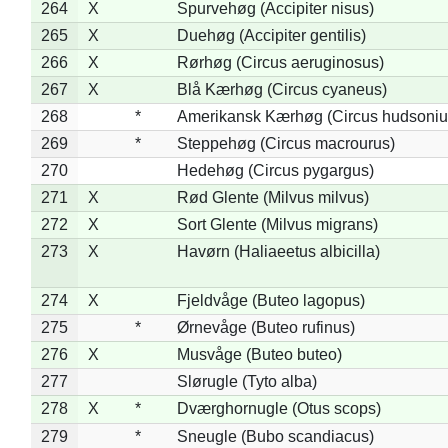
264
X
Spurvehøg (Accipiter nisus)
265
X
Duehøg (Accipiter gentilis)
266
X
Rørhøg (Circus aeruginosus)
267
X
Blå Kærhøg (Circus cyaneus)
268
*
Amerikansk Kærhøg (Circus hudsoniu
269
*
Steppehøg (Circus macrourus)
270
Hedehøg (Circus pygargus)
271
X
Rød Glente (Milvus milvus)
272
X
Sort Glente (Milvus migrans)
273
X
Havørn (Haliaeetus albicilla)
274
X
Fjeldvåge (Buteo lagopus)
275
*
Ørnevåge (Buteo rufinus)
276
X
Musvåge (Buteo buteo)
277
Slørugle (Tyto alba)
278
X
*
Dværghornugle (Otus scops)
279
*
Sneugle (Bubo scandiacus)