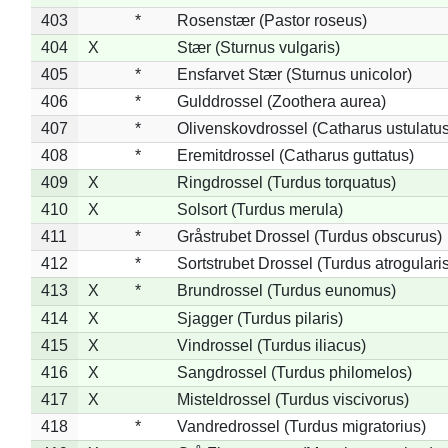
403
*
Rosenstær (Pastor roseus)
404
X
Stær (Sturnus vulgaris)
405
*
Ensfarvet Stær (Sturnus unicolor)
406
*
Gulddrossel (Zoothera aurea)
407
*
Olivenskovdrossel (Catharus ustulatus
408
*
Eremitdrossel (Catharus guttatus)
409
X
Ringdrossel (Turdus torquatus)
410
X
Solsort (Turdus merula)
411
*
Gråstrubet Drossel (Turdus obscurus)
412
*
Sortstrubet Drossel (Turdus atrogularis
413
X
*
Brundrossel (Turdus eunomus)
414
X
Sjagger (Turdus pilaris)
415
X
Vindrossel (Turdus iliacus)
416
X
Sangdrossel (Turdus philomelos)
417
X
Misteldrossel (Turdus viscivorus)
418
*
Vandredrossel (Turdus migratorius)