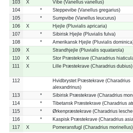
103
X
Vibe (Vanellus vanellus)
104
*
Steppevibe (Vanellus gregarius)
105
*
Sumpvibe (Vanellus leucurus)
106
X
Hjejle (Pluvialis apricaria)
107
*
Sibirisk Hjejle (Pluvialis fulva)
108
*
Amerikansk Hjejle (Pluvialis dominica
109
X
Strandhjejle (Pluvialis squatarola)
110
X
Stor Præstekrave (Charadrius hiaticul
111
X
Lille Præstekrave (Charadrius dubius)
112
Hvidbrystet Præstekrave (Charadrius
alexandrinus)
113
*
Sibirisk Præstekrave (Charadrius mon
114
*
Tibetansk Præstekrave (Charadrius atr
115
*
Ørkenpræstekrave (Charadrius leschen
116
*
Kaspisk Præstekrave (Charadrius asia
117
X
Pomeransfugl (Charadrius morinellus)