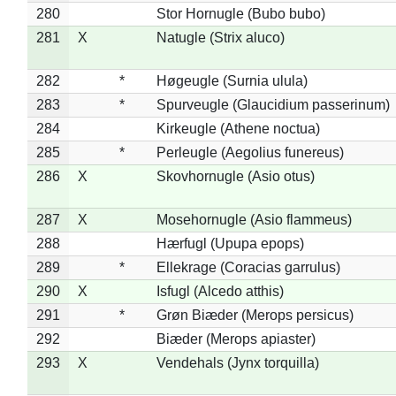
280
Stor Hornugle (Bubo bubo)
281
X
Natugle (Strix aluco)
282
*
Høgeugle (Surnia ulula)
283
*
Spurveugle (Glaucidium passerinum)
284
Kirkeugle (Athene noctua)
285
*
Perleugle (Aegolius funereus)
286
X
Skovhornugle (Asio otus)
287
X
Mosehornugle (Asio flammeus)
288
Hærfugl (Upupa epops)
289
*
Ellekrage (Coracias garrulus)
290
X
Isfugl (Alcedo atthis)
291
*
Grøn Biæder (Merops persicus)
292
Biæder (Merops apiaster)
293
X
Vendehals (Jynx torquilla)