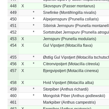
448
X
Skovspurv (Passer montanus)
449
*
Snefinke (Montifringilla nivalis)
450
*
Alpejernspurv (Prunella collaris)
451
*
Sibirisk Jernspurv (Prunella montanell
452
*
Sortstrubet Jernspurv (Prunella atrogul
453
X
Jernspurv (Prunella modularis)
454
X
Gul Vipstjert (Motacilla flava)
455
*
Østlig Gul Vipstjert (Motacilla tschuts
456
X
*
Citronvipstjert (Motacilla citreola)
457
X
Bjergvipstjert (Motacilla cinerea)
458
X
Hvid Vipstjert (Motacilla alba)
459
*
Storpiber (Anthus richardi)
460
*
Mongolsk Piber (Anthus godlewskii)
461
Markpiber (Anthus campestris)
462
X
Engpiber (Anthus pratensis)