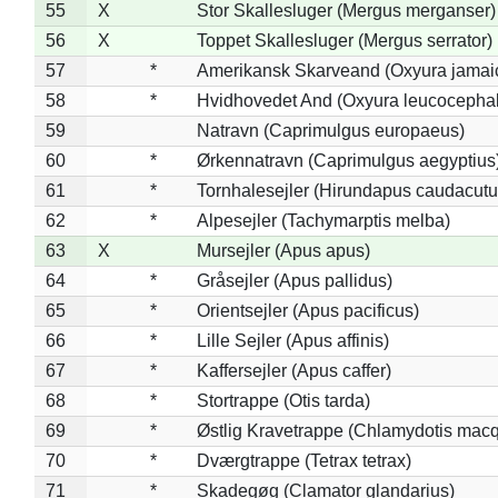
55
X
Stor Skallesluger (Mergus merganser)
56
X
Toppet Skallesluger (Mergus serrator)
57
*
Amerikansk Skarveand (Oxyura jamai
58
*
Hvidhovedet And (Oxyura leucocepha
59
Natravn (Caprimulgus europaeus)
60
*
Ørkennatravn (Caprimulgus aegyptius
61
*
Tornhalesejler (Hirundapus caudacutu
62
*
Alpesejler (Tachymarptis melba)
63
X
Mursejler (Apus apus)
64
*
Gråsejler (Apus pallidus)
65
*
Orientsejler (Apus pacificus)
66
*
Lille Sejler (Apus affinis)
67
*
Kaffersejler (Apus caffer)
68
*
Stortrappe (Otis tarda)
69
*
Østlig Kravetrappe (Chlamydotis macq
70
*
Dværgtrappe (Tetrax tetrax)
71
*
Skadegøg (Clamator glandarius)