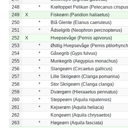
248
*
Krøltoppet Pelikan (Pelecanus crispus
249
X
Fiskeørn (Pandion haliaetus)
250
*
Blå Glente (Elanus caeruleus)
251
*
Ådselgrib (Neophron percnopterus)
252
X
Hvepsevåge (Pernis apivorus)
253
*
Østlig Hvepsevåge (Pernis ptilorhync
254
*
Gåsegrib (Gyps fulvus)
255
*
Munkegrib (Aegypius monachus)
256
*
Slangeørn (Circaetus gallicus)
257
*
Lille Skrigeørn (Clanga pomarina)
258
*
Stor Skrigeørn (Clanga clanga)
259
*
Dværgørn (Hieraaetus pennatus)
260
*
Steppeørn (Aquila nipalensis)
261
*
Kejserørn (Aquila heliaca)
262
Kongeørn (Aquila chrysaetos)
263
*
Høgeørn (Aquila fasciata)