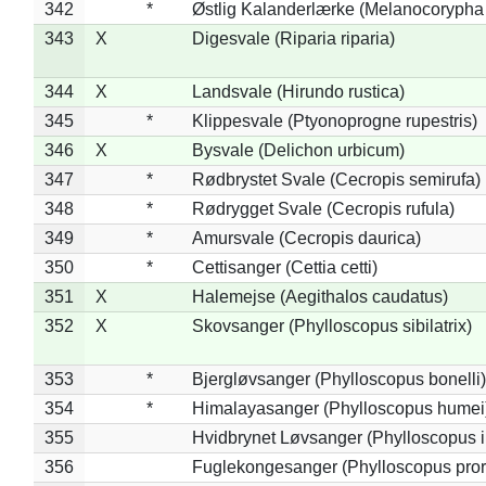
342
*
Østlig Kalanderlærke (Melanocorypha
343
X
Digesvale (Riparia riparia)
344
X
Landsvale (Hirundo rustica)
345
*
Klippesvale (Ptyonoprogne rupestris)
346
X
Bysvale (Delichon urbicum)
347
*
Rødbrystet Svale (Cecropis semirufa)
348
*
Rødrygget Svale (Cecropis rufula)
349
*
Amursvale (Cecropis daurica)
350
*
Cettisanger (Cettia cetti)
351
X
Halemejse (Aegithalos caudatus)
352
X
Skovsanger (Phylloscopus sibilatrix)
353
*
Bjergløvsanger (Phylloscopus bonelli)
354
*
Himalayasanger (Phylloscopus humei
355
Hvidbrynet Løvsanger (Phylloscopus i
356
Fuglekongesanger (Phylloscopus pror