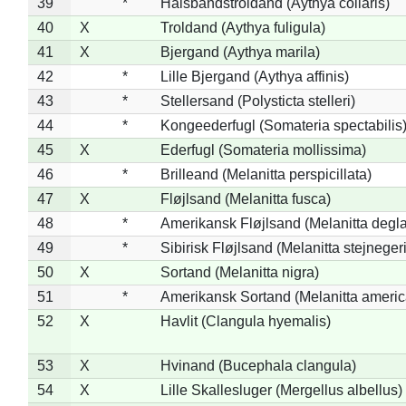
39
*
Halsbåndstroldand (Aythya collaris)
40
X
Troldand (Aythya fuligula)
41
X
Bjergand (Aythya marila)
42
*
Lille Bjergand (Aythya affinis)
43
*
Stellersand (Polysticta stelleri)
44
*
Kongeederfugl (Somateria spectabilis
45
X
Ederfugl (Somateria mollissima)
46
*
Brilleand (Melanitta perspicillata)
47
X
Fløjlsand (Melanitta fusca)
48
*
Amerikansk Fløjlsand (Melanitta degla
49
*
Sibirisk Fløjlsand (Melanitta stejnegeri
50
X
Sortand (Melanitta nigra)
51
*
Amerikansk Sortand (Melanitta ameri
52
X
Havlit (Clangula hyemalis)
53
X
Hvinand (Bucephala clangula)
54
X
Lille Skallesluger (Mergellus albellus)