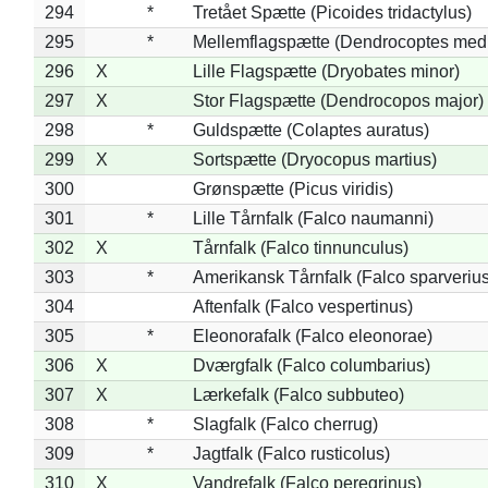
294
*
Tretået Spætte (Picoides tridactylus)
295
*
Mellemflagspætte (Dendrocoptes med
296
X
Lille Flagspætte (Dryobates minor)
297
X
Stor Flagspætte (Dendrocopos major)
298
*
Guldspætte (Colaptes auratus)
299
X
Sortspætte (Dryocopus martius)
300
Grønspætte (Picus viridis)
301
*
Lille Tårnfalk (Falco naumanni)
302
X
Tårnfalk (Falco tinnunculus)
303
*
Amerikansk Tårnfalk (Falco sparverius
304
Aftenfalk (Falco vespertinus)
305
*
Eleonorafalk (Falco eleonorae)
306
X
Dværgfalk (Falco columbarius)
307
X
Lærkefalk (Falco subbuteo)
308
*
Slagfalk (Falco cherrug)
309
*
Jagtfalk (Falco rusticolus)
310
X
Vandrefalk (Falco peregrinus)