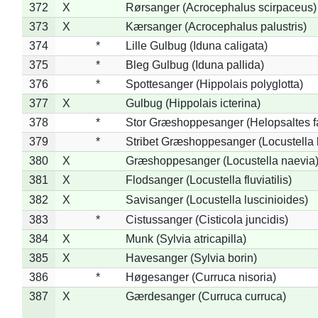
372
X
Rørsanger (Acrocephalus scirpaceus)
373
X
Kærsanger (Acrocephalus palustris)
374
*
Lille Gulbug (Iduna caligata)
375
*
Bleg Gulbug (Iduna pallida)
376
*
Spottesanger (Hippolais polyglotta)
377
X
Gulbug (Hippolais icterina)
378
*
Stor Græshoppesanger (Helopsaltes fa
379
*
Stribet Græshoppesanger (Locustella 
380
X
Græshoppesanger (Locustella naevia
381
X
Flodsanger (Locustella fluviatilis)
382
X
Savisanger (Locustella luscinioides)
383
*
Cistussanger (Cisticola juncidis)
384
X
Munk (Sylvia atricapilla)
385
X
Havesanger (Sylvia borin)
386
*
Høgesanger (Curruca nisoria)
387
X
Gærdesanger (Curruca curruca)