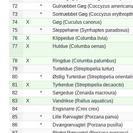
72
*
Gulnæbbet Gøg (Coccyzus americanu
73
*
Sortnæbbet Gøg (Coccyzus erythropt
74
X
Gøg (Cuculus canorus)
75
*
Steppehøne (Syrrhaptes paradoxus)
76
X
Klippedue (Columba livia)
77
X
Huldue (Columba oenas)
78
X
Ringdue (Columba palumbus)
79
Turteldue (Streptopelia turtur)
80
*
Østlig Turteldue (Streptopelia orientali
81
X
Tyrkerdue (Streptopelia decaocto)
82
*
Sørgedue (Zenaida macroura)
83
X
Vandrikse (Rallus aquaticus)
84
Engsnarre (Crex crex)
85
*
Lille Rørvagtel (Porzana parva)
86
*
Dværgrørvagtel (Porzana pusilla)
87
Plettet Rørvagtel (Porzana porzana)