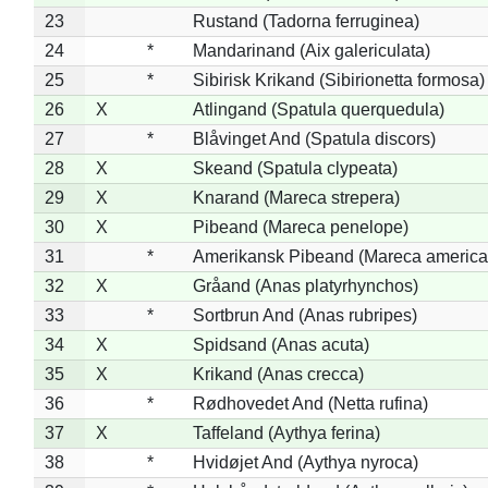
23
Rustand (Tadorna ferruginea)
24
*
Mandarinand (Aix galericulata)
25
*
Sibirisk Krikand (Sibirionetta formosa)
26
X
Atlingand (Spatula querquedula)
27
*
Blåvinget And (Spatula discors)
28
X
Skeand (Spatula clypeata)
29
X
Knarand (Mareca strepera)
30
X
Pibeand (Mareca penelope)
31
*
Amerikansk Pibeand (Mareca america
32
X
Gråand (Anas platyrhynchos)
33
*
Sortbrun And (Anas rubripes)
34
X
Spidsand (Anas acuta)
35
X
Krikand (Anas crecca)
36
*
Rødhovedet And (Netta rufina)
37
X
Taffeland (Aythya ferina)
38
*
Hvidøjet And (Aythya nyroca)