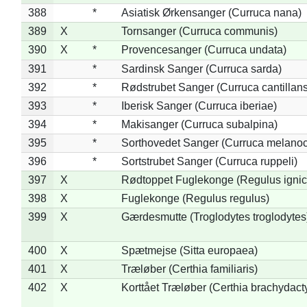
388
*
Asiatisk Ørkensanger (Curruca nana)
389
X
Tornsanger (Curruca communis)
390
X
*
Provencesanger (Curruca undata)
391
*
Sardinsk Sanger (Curruca sarda)
392
*
Rødstrubet Sanger (Curruca cantillans
393
*
Iberisk Sanger (Curruca iberiae)
394
*
Makisanger (Curruca subalpina)
395
*
Sorthovedet Sanger (Curruca melano
396
*
Sortstrubet Sanger (Curruca ruppeli)
397
X
Rødtoppet Fuglekonge (Regulus ignica
398
X
Fuglekonge (Regulus regulus)
399
X
Gærdesmutte (Troglodytes troglodytes
400
X
Spætmejse (Sitta europaea)
401
X
Træløber (Certhia familiaris)
402
X
Korttået Træløber (Certhia brachydact