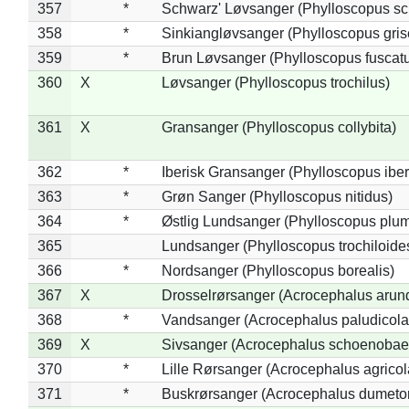
357
*
Schwarz' Løvsanger (Phylloscopus sc
358
*
Sinkiangløvsanger (Phylloscopus gris
359
*
Brun Løvsanger (Phylloscopus fuscat
360
X
Løvsanger (Phylloscopus trochilus)
361
X
Gransanger (Phylloscopus collybita)
362
*
Iberisk Gransanger (Phylloscopus iber
363
*
Grøn Sanger (Phylloscopus nitidus)
364
*
Østlig Lundsanger (Phylloscopus plum
365
Lundsanger (Phylloscopus trochiloide
366
*
Nordsanger (Phylloscopus borealis)
367
X
Drosselrørsanger (Acrocephalus arun
368
*
Vandsanger (Acrocephalus paludicola
369
X
Sivsanger (Acrocephalus schoenobae
370
*
Lille Rørsanger (Acrocephalus agricol
371
*
Buskrørsanger (Acrocephalus dumeto