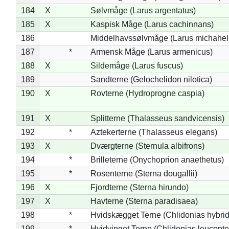
184
X
Sølvmåge (Larus argentatus)
185
X
Kaspisk Måge (Larus cachinnans)
186
Middelhavssølvmåge (Larus michahell
187
*
Armensk Måge (Larus armenicus)
188
X
Sildemåge (Larus fuscus)
189
Sandterne (Gelochelidon nilotica)
190
X
Rovterne (Hydroprogne caspia)
191
X
Splitterne (Thalasseus sandvicensis)
192
*
Aztekerterne (Thalasseus elegans)
193
X
Dværgterne (Sternula albifrons)
194
*
Brilleterne (Onychoprion anaethetus)
195
*
Rosenterne (Sterna dougallii)
196
X
Fjordterne (Sterna hirundo)
197
X
Havterne (Sterna paradisaea)
198
*
Hvidskægget Terne (Chlidonias hybrid
199
*
Hvidvinget Terne (Chlidonias leucopte