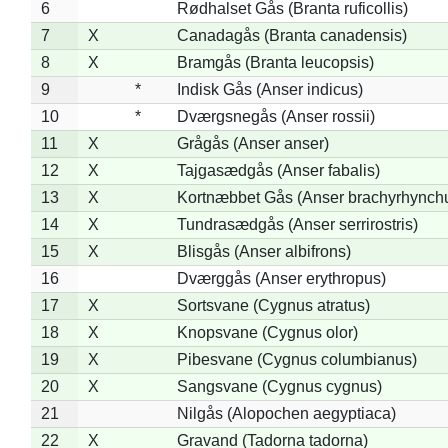
6
Rødhalset Gås (Branta ruficollis)
7
X
Canadagås (Branta canadensis)
8
X
Bramgås (Branta leucopsis)
9
*
Indisk Gås (Anser indicus)
10
*
Dværgsnegås (Anser rossii)
11
X
Grågås (Anser anser)
12
X
Tajgasædgås (Anser fabalis)
13
X
Kortnæbbet Gås (Anser brachyrhynch
14
X
Tundrasædgås (Anser serrirostris)
15
X
Blisgås (Anser albifrons)
16
Dværggås (Anser erythropus)
17
X
Sortsvane (Cygnus atratus)
18
X
Knopsvane (Cygnus olor)
19
X
Pibesvane (Cygnus columbianus)
20
X
Sangsvane (Cygnus cygnus)
21
Nilgås (Alopochen aegyptiaca)
22
X
Gravand (Tadorna tadorna)