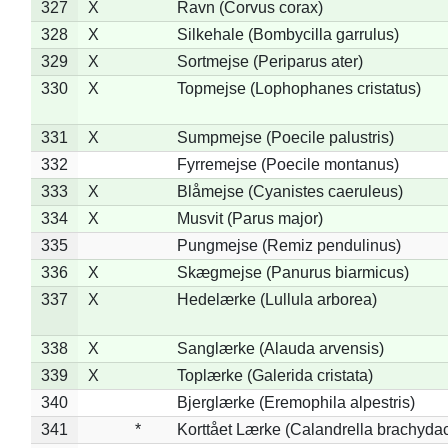
327
X
Ravn (Corvus corax)
328
X
Silkehale (Bombycilla garrulus)
329
X
Sortmejse (Periparus ater)
330
X
Topmejse (Lophophanes cristatus)
331
X
Sumpmejse (Poecile palustris)
332
Fyrremejse (Poecile montanus)
333
X
Blåmejse (Cyanistes caeruleus)
334
X
Musvit (Parus major)
335
Pungmejse (Remiz pendulinus)
336
X
Skægmejse (Panurus biarmicus)
337
X
Hedelærke (Lullula arborea)
338
X
Sanglærke (Alauda arvensis)
339
X
Toplærke (Galerida cristata)
340
Bjerglærke (Eremophila alpestris)
341
*
Korttået Lærke (Calandrella brachydac