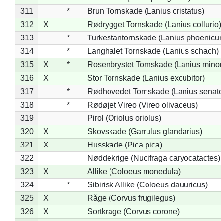
311
*
Brun Tornskade (Lanius cristatus)
312
X
Rødrygget Tornskade (Lanius collurio)
313
*
Turkestantornskade (Lanius phoenicur
314
*
Langhalet Tornskade (Lanius schach)
315
X
*
Rosenbrystet Tornskade (Lanius minor
316
X
Stor Tornskade (Lanius excubitor)
317
*
Rødhovedet Tornskade (Lanius senato
318
*
Rødøjet Vireo (Vireo olivaceus)
319
Pirol (Oriolus oriolus)
320
X
Skovskade (Garrulus glandarius)
321
X
Husskade (Pica pica)
322
Nøddekrige (Nucifraga caryocatactes)
323
X
Allike (Coloeus monedula)
324
*
Sibirisk Allike (Coloeus dauuricus)
325
X
Råge (Corvus frugilegus)
326
X
Sortkrage (Corvus corone)