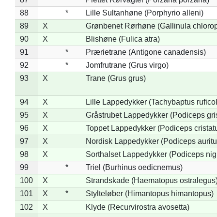
88
*
Lille Sultanhøne (Porphyrio alleni)
89
X
Grønbenet Rørhøne (Gallinula chloro
90
X
Blishøne (Fulica atra)
91
*
Prærietrane (Antigone canadensis)
92
*
Jomfrutrane (Grus virgo)
93
X
Trane (Grus grus)
94
X
Lille Lappedykker (Tachybaptus ruficol
95
X
Gråstrubet Lappedykker (Podiceps gr
96
X
Toppet Lappedykker (Podiceps cristat
97
X
Nordisk Lappedykker (Podiceps auritu
98
X
Sorthalset Lappedykker (Podiceps nigri
99
*
Triel (Burhinus oedicnemus)
100
X
Strandskade (Haematopus ostralegus
101
X
*
Stylteløber (Himantopus himantopus)
102
X
Klyde (Recurvirostra avosetta)