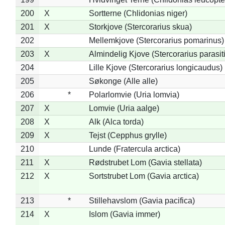
200
X
Sortterne (Chlidonias niger)
201
X
Storkjove (Stercorarius skua)
202
Mellemkjove (Stercorarius pomarinus)
203
X
Almindelig Kjove (Stercorarius parasit
204
Lille Kjove (Stercorarius longicaudus)
205
Søkonge (Alle alle)
206
*
Polarlomvie (Uria lomvia)
207
X
Lomvie (Uria aalge)
208
X
Alk (Alca torda)
209
X
Tejst (Cepphus grylle)
210
Lunde (Fratercula arctica)
211
X
Rødstrubet Lom (Gavia stellata)
212
X
Sortstrubet Lom (Gavia arctica)
213
*
Stillehavslom (Gavia pacifica)
214
X
Islom (Gavia immer)