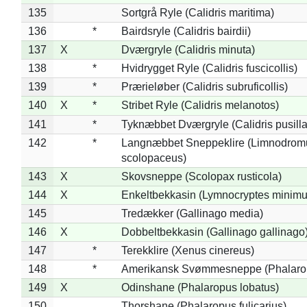
135
Sortgrå Ryle (Calidris maritima)
136
*
Bairdsryle (Calidris bairdii)
137
X
Dværgryle (Calidris minuta)
138
*
Hvidrygget Ryle (Calidris fuscicollis)
139
*
Prærieløber (Calidris subruficollis)
140
X
*
Stribet Ryle (Calidris melanotos)
141
*
Tyknæbbet Dværgryle (Calidris pusilla
142
*
Langnæbbet Sneppeklire (Limnodrom
scolopaceus)
143
X
Skovsneppe (Scolopax rusticola)
144
X
Enkeltbekkasin (Lymnocryptes minimu
145
Tredækker (Gallinago media)
146
X
Dobbeltbekkasin (Gallinago gallinago
147
*
Terekklire (Xenus cinereus)
148
*
Amerikansk Svømmesneppe (Phalaropu
149
X
Odinshane (Phalaropus lobatus)
150
Thorshane (Phalaropus fulicarius)