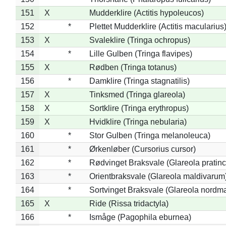
151
X
Mudderklire (Actitis hypoleucos)
152
*
Plettet Mudderklire (Actitis macularius
153
X
Svaleklire (Tringa ochropus)
154
*
Lille Gulben (Tringa flavipes)
155
X
Rødben (Tringa totanus)
156
*
Damklire (Tringa stagnatilis)
157
X
Tinksmed (Tringa glareola)
158
X
Sortklire (Tringa erythropus)
159
X
Hvidklire (Tringa nebularia)
160
*
Stor Gulben (Tringa melanoleuca)
161
*
Ørkenløber (Cursorius cursor)
162
*
Rødvinget Braksvale (Glareola pratinc
163
*
Orientbraksvale (Glareola maldivarum
164
*
Sortvinget Braksvale (Glareola nordm
165
X
Ride (Rissa tridactyla)
166
*
Ismåge (Pagophila eburnea)