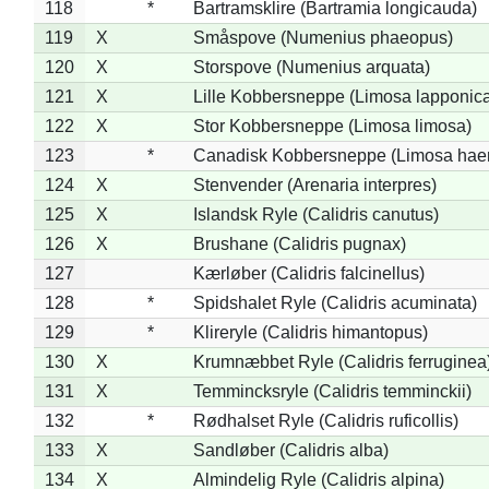
118
*
Bartramsklire (Bartramia longicauda)
119
X
Småspove (Numenius phaeopus)
120
X
Storspove (Numenius arquata)
121
X
Lille Kobbersneppe (Limosa lapponic
122
X
Stor Kobbersneppe (Limosa limosa)
123
*
Canadisk Kobbersneppe (Limosa hae
124
X
Stenvender (Arenaria interpres)
125
X
Islandsk Ryle (Calidris canutus)
126
X
Brushane (Calidris pugnax)
127
Kærløber (Calidris falcinellus)
128
*
Spidshalet Ryle (Calidris acuminata)
129
*
Klireryle (Calidris himantopus)
130
X
Krumnæbbet Ryle (Calidris ferruginea
131
X
Temmincksryle (Calidris temminckii)
132
*
Rødhalset Ryle (Calidris ruficollis)
133
X
Sandløber (Calidris alba)
134
X
Almindelig Ryle (Calidris alpina)