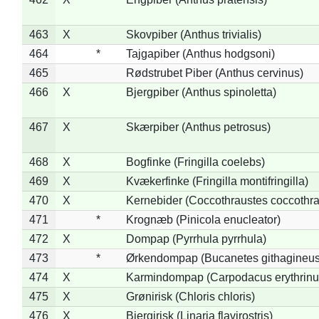
463
X
Skovpiber (Anthus trivialis)
464
*
Tajgapiber (Anthus hodgsoni)
465
Rødstrubet Piber (Anthus cervinus)
466
X
Bjergpiber (Anthus spinoletta)
467
X
Skærpiber (Anthus petrosus)
468
X
Bogfinke (Fringilla coelebs)
469
X
Kvækerfinke (Fringilla montifringilla)
470
X
Kernebider (Coccothraustes coccothra
471
*
Krognæb (Pinicola enucleator)
472
X
Dompap (Pyrrhula pyrrhula)
473
*
Ørkendompap (Bucanetes githagineus
474
X
Karmindompap (Carpodacus erythrinu
475
X
Grønirisk (Chloris chloris)
476
X
Bjergirisk (Linaria flavirostris)