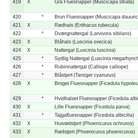
419
X
Grå Fluesnapper (Muscicapa striata)
420
*
Brun Fluesnapper (Muscicapa dauuric
421
X
Rødhals (Erithacus rubecula)
422
*
Dværgnattergal (Larvivora sibilans)
423
X
Blåhals (Luscinia svecica)
424
X
Nattergal (Luscinia luscinia)
425
*
Sydlig Nattergal (Luscinia megarhync
426
*
Rubinnattergal (Calliope calliope)
427
*
Blåstjert (Tarsiger cyanurus)
428
X
Broget Fluesnapper (Ficedula hypole
429
*
Hvidhalset Fluesnapper (Ficedula albic
430
X
Lille Fluesnapper (Ficedula parva)
431
*
Tajgafluesnapper (Ficedula albicilla)
432
X
Husrødstjert (Phoenicurus ochruros)
433
X
Rødstjert (Phoenicurus phoenicurus)