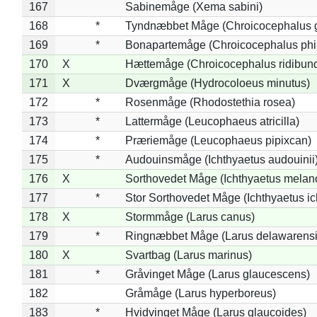
167
Sabinemåge (Xema sabini)
168
*
Tyndnæbbet Måge (Chroicocephalus 
169
*
Bonapartemåge (Chroicocephalus phil
170
X
Hættemåge (Chroicocephalus ridibun
171
X
Dværgmåge (Hydrocoloeus minutus)
172
*
Rosenmåge (Rhodostethia rosea)
173
*
Lattermåge (Leucophaeus atricilla)
174
*
Præriemåge (Leucophaeus pipixcan)
175
*
Audouinsmåge (Ichthyaetus audouinii
176
X
Sorthovedet Måge (Ichthyaetus melan
177
*
Stor Sorthovedet Måge (Ichthyaetus ic
178
X
Stormmåge (Larus canus)
179
*
Ringnæbbet Måge (Larus delawarensi
180
X
Svartbag (Larus marinus)
181
*
Gråvinget Måge (Larus glaucescens)
182
Gråmåge (Larus hyperboreus)
183
*
Hvidvinget Måge (Larus glaucoides)