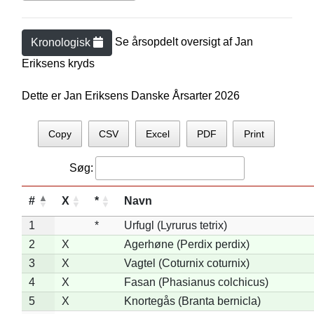
Se årsopdelt oversigt af
Jan
Kronologisk
Eriksen
s kryds
Dette er Jan Eriksens Danske Årsarter 2026
Copy
CSV
Excel
PDF
Print
Søg:
#
X
*
Navn
1
*
Urfugl (Lyrurus tetrix)
2
X
Agerhøne (Perdix perdix)
3
X
Vagtel (Coturnix coturnix)
4
X
Fasan (Phasianus colchicus)
5
X
Knortegås (Branta bernicla)