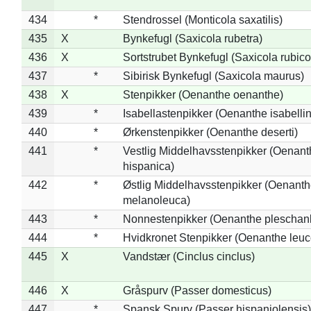
434
*
Stendrossel (Monticola saxatilis)
435
X
Bynkefugl (Saxicola rubetra)
436
X
Sortstrubet Bynkefugl (Saxicola rubico
437
*
Sibirisk Bynkefugl (Saxicola maurus)
438
X
Stenpikker (Oenanthe oenanthe)
439
*
Isabellastenpikker (Oenanthe isabelli
440
*
Ørkenstenpikker (Oenanthe deserti)
441
*
Vestlig Middelhavsstenpikker (Oenant
hispanica)
442
*
Østlig Middelhavsstenpikker (Oenant
melanoleuca)
443
*
Nonnestenpikker (Oenanthe pleschan
444
*
Hvidkronet Stenpikker (Oenanthe leu
445
X
Vandstær (Cinclus cinclus)
446
X
Gråspurv (Passer domesticus)
447
*
Spansk Spurv (Passer hispaniolensis)