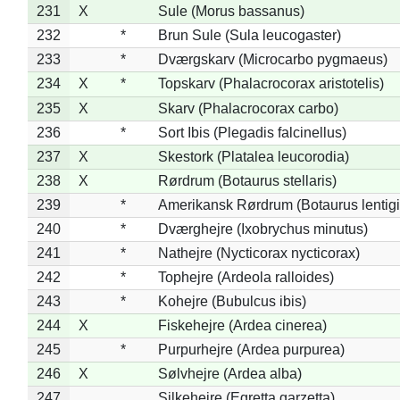
231
X
Sule (Morus bassanus)
232
*
Brun Sule (Sula leucogaster)
233
*
Dværgskarv (Microcarbo pygmaeus)
234
X
*
Topskarv (Phalacrocorax aristotelis)
235
X
Skarv (Phalacrocorax carbo)
236
*
Sort Ibis (Plegadis falcinellus)
237
X
Skestork (Platalea leucorodia)
238
X
Rørdrum (Botaurus stellaris)
239
*
Amerikansk Rørdrum (Botaurus lentig
240
*
Dværghejre (Ixobrychus minutus)
241
*
Nathejre (Nycticorax nycticorax)
242
*
Tophejre (Ardeola ralloides)
243
*
Kohejre (Bubulcus ibis)
244
X
Fiskehejre (Ardea cinerea)
245
*
Purpurhejre (Ardea purpurea)
246
X
Sølvhejre (Ardea alba)
247
Silkehejre (Egretta garzetta)