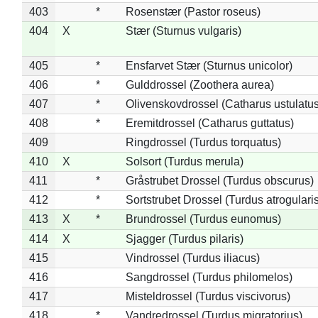
403
*
Rosenstær (Pastor roseus)
404
X
Stær (Sturnus vulgaris)
405
*
Ensfarvet Stær (Sturnus unicolor)
406
*
Gulddrossel (Zoothera aurea)
407
*
Olivenskovdrossel (Catharus ustulatus
408
*
Eremitdrossel (Catharus guttatus)
409
Ringdrossel (Turdus torquatus)
410
X
Solsort (Turdus merula)
411
*
Gråstrubet Drossel (Turdus obscurus)
412
*
Sortstrubet Drossel (Turdus atrogularis
413
X
*
Brundrossel (Turdus eunomus)
414
X
Sjagger (Turdus pilaris)
415
Vindrossel (Turdus iliacus)
416
Sangdrossel (Turdus philomelos)
417
Misteldrossel (Turdus viscivorus)
418
*
Vandredrossel (Turdus migratorius)