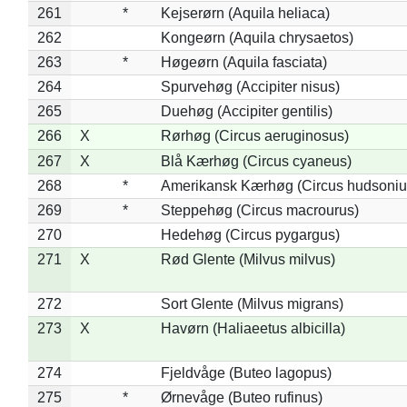
261
*
Kejserørn (Aquila heliaca)
262
Kongeørn (Aquila chrysaetos)
263
*
Høgeørn (Aquila fasciata)
264
Spurvehøg (Accipiter nisus)
265
Duehøg (Accipiter gentilis)
266
X
Rørhøg (Circus aeruginosus)
267
X
Blå Kærhøg (Circus cyaneus)
268
*
Amerikansk Kærhøg (Circus hudsoniu
269
*
Steppehøg (Circus macrourus)
270
Hedehøg (Circus pygargus)
271
X
Rød Glente (Milvus milvus)
272
Sort Glente (Milvus migrans)
273
X
Havørn (Haliaeetus albicilla)
274
Fjeldvåge (Buteo lagopus)
275
*
Ørnevåge (Buteo rufinus)