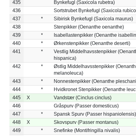
435
Bynkefugl (Saxicola rubetra)
436
Sortstrubet Bynkefugl (Saxicola rubico
437
*
Sibirisk Bynkefugl (Saxicola maurus)
438
Stenpikker (Oenanthe oenanthe)
439
*
Isabellastenpikker (Oenanthe isabelli
440
*
Ørkenstenpikker (Oenanthe deserti)
441
*
Vestlig Middelhavsstenpikker (Oenant
hispanica)
442
*
Østlig Middelhavsstenpikker (Oenant
melanoleuca)
443
*
Nonnestenpikker (Oenanthe pleschan
444
*
Hvidkronet Stenpikker (Oenanthe leu
445
X
Vandstær (Cinclus cinclus)
446
Gråspurv (Passer domesticus)
447
*
Spansk Spurv (Passer hispaniolensis)
448
X
Skovspurv (Passer montanus)
449
*
Snefinke (Montifringilla nivalis)