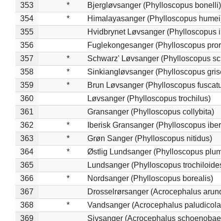
353
*
Bjergløvsanger (Phylloscopus bonelli)
354
*
Himalayasanger (Phylloscopus humei
355
Hvidbrynet Løvsanger (Phylloscopus i
356
Fuglekongesanger (Phylloscopus pror
357
*
Schwarz' Løvsanger (Phylloscopus sc
358
*
Sinkiangløvsanger (Phylloscopus gris
359
*
Brun Løvsanger (Phylloscopus fuscat
360
Løvsanger (Phylloscopus trochilus)
361
Gransanger (Phylloscopus collybita)
362
*
Iberisk Gransanger (Phylloscopus iber
363
*
Grøn Sanger (Phylloscopus nitidus)
364
*
Østlig Lundsanger (Phylloscopus plum
365
Lundsanger (Phylloscopus trochiloide
366
*
Nordsanger (Phylloscopus borealis)
367
Drosselrørsanger (Acrocephalus arun
368
*
Vandsanger (Acrocephalus paludicola
369
Sivsanger (Acrocephalus schoenobae