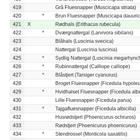
419
Grå Fluesnapper (Muscicapa striata)
420
*
Brun Fluesnapper (Muscicapa dauuric
421
X
Rødhals (Erithacus rubecula)
422
*
Dværgnattergal (Larvivora sibilans)
423
Blåhals (Luscinia svecica)
424
Nattergal (Luscinia luscinia)
425
*
Sydlig Nattergal (Luscinia megarhync
426
*
Rubinnattergal (Calliope calliope)
427
*
Blåstjert (Tarsiger cyanurus)
428
Broget Fluesnapper (Ficedula hypole
429
*
Hvidhalset Fluesnapper (Ficedula albic
430
Lille Fluesnapper (Ficedula parva)
431
*
Tajgafluesnapper (Ficedula albicilla)
432
Husrødstjert (Phoenicurus ochruros)
433
Rødstjert (Phoenicurus phoenicurus)
434
*
Stendrossel (Monticola saxatilis)