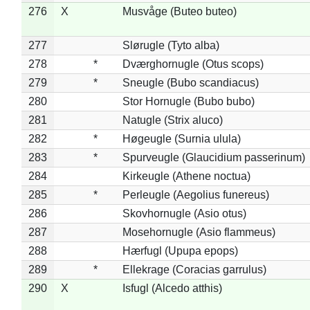
276
X
Musvåge (Buteo buteo)
277
Slørugle (Tyto alba)
278
*
Dværghornugle (Otus scops)
279
*
Sneugle (Bubo scandiacus)
280
Stor Hornugle (Bubo bubo)
281
Natugle (Strix aluco)
282
*
Høgeugle (Surnia ulula)
283
*
Spurveugle (Glaucidium passerinum)
284
Kirkeugle (Athene noctua)
285
*
Perleugle (Aegolius funereus)
286
Skovhornugle (Asio otus)
287
Mosehornugle (Asio flammeus)
288
Hærfugl (Upupa epops)
289
*
Ellekrage (Coracias garrulus)
290
X
Isfugl (Alcedo atthis)