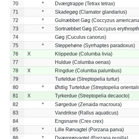
70
*
Dværgtrappe (Tetrax tetrax)
71
*
Skadegøg (Clamator glandarius)
72
*
Gulnæbbet Gøg (Coccyzus americanu
73
*
Sortnæbbet Gøg (Coccyzus erythropt
74
Gøg (Cuculus canorus)
75
*
Steppehøne (Syrrhaptes paradoxus)
76
X
Klippedue (Columba livia)
77
Huldue (Columba oenas)
78
X
Ringdue (Columba palumbus)
79
Turteldue (Streptopelia turtur)
80
*
Østlig Turteldue (Streptopelia orientali
81
X
Tyrkerdue (Streptopelia decaocto)
82
*
Sørgedue (Zenaida macroura)
83
Vandrikse (Rallus aquaticus)
84
Engsnarre (Crex crex)
85
*
Lille Rørvagtel (Porzana parva)
86
*
Dværgrørvagtel (Porzana pusilla)