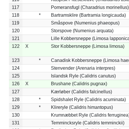
117
Pomeransfugl (Charadrius morinellus)
118
*
Bartramsklire (Bartramia longicauda)
119
Småspove (Numenius phaeopus)
120
Storspove (Numenius arquata)
121
Lille Kobbersneppe (Limosa lapponic
122
X
Stor Kobbersneppe (Limosa limosa)
123
*
Canadisk Kobbersneppe (Limosa hae
124
Stenvender (Arenaria interpres)
125
Islandsk Ryle (Calidris canutus)
126
X
Brushane (Calidris pugnax)
127
Kærløber (Calidris falcinellus)
128
*
Spidshalet Ryle (Calidris acuminata)
129
*
Klireryle (Calidris himantopus)
130
Krumnæbbet Ryle (Calidris ferruginea
131
Temmincksryle (Calidris temminckii)