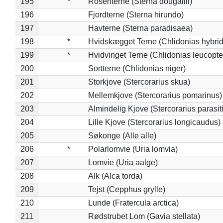
195
*
Rosenterne (Sterna dougallii)
196
Fjordterne (Sterna hirundo)
197
Havterne (Sterna paradisaea)
198
*
Hvidskægget Terne (Chlidonias hybrid
199
*
Hvidvinget Terne (Chlidonias leucopte
200
Sortterne (Chlidonias niger)
201
Storkjove (Stercorarius skua)
202
Mellemkjove (Stercorarius pomarinus)
203
Almindelig Kjove (Stercorarius parasit
204
Lille Kjove (Stercorarius longicaudus)
205
Søkonge (Alle alle)
206
*
Polarlomvie (Uria lomvia)
207
Lomvie (Uria aalge)
208
Alk (Alca torda)
209
Tejst (Cepphus grylle)
210
Lunde (Fratercula arctica)
211
Rødstrubet Lom (Gavia stellata)