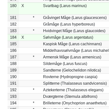
180
X
Svartbag (Larus marinus)
181
*
Gråvinget Måge (Larus glaucescens)
182
Gråmåge (Larus hyperboreus)
183
*
Hvidvinget Måge (Larus glaucoides)
184
X
Sølvmåge (Larus argentatus)
185
Kaspisk Måge (Larus cachinnans)
186
Middelhavssølvmåge (Larus michahell
187
*
Armensk Måge (Larus armenicus)
188
Sildemåge (Larus fuscus)
189
Sandterne (Gelochelidon nilotica)
190
Rovterne (Hydroprogne caspia)
191
Splitterne (Thalasseus sandvicensis)
192
*
Aztekerterne (Thalasseus elegans)
193
Dværgterne (Sternula albifrons)
194
*
Brilleterne (Onychoprion anaethetus)