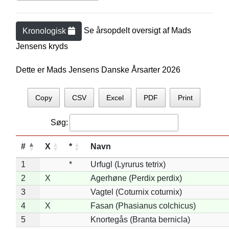
Se årsopdelt oversigt af
Mads
Kronologisk
Jensen
s kryds
Dette er Mads Jensens Danske Årsarter 2026
Copy
CSV
Excel
PDF
Print
Søg:
#
X
*
Navn
1
*
Urfugl (Lyrurus tetrix)
2
X
Agerhøne (Perdix perdix)
3
Vagtel (Coturnix coturnix)
4
X
Fasan (Phasianus colchicus)
5
Knortegås (Branta bernicla)