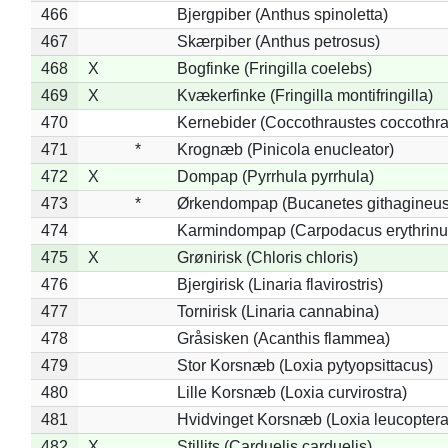
466
Bjergpiber (Anthus spinoletta)
467
Skærpiber (Anthus petrosus)
468
X
Bogfinke (Fringilla coelebs)
469
X
Kvækerfinke (Fringilla montifringilla)
470
Kernebider (Coccothraustes coccothra
471
*
Krognæb (Pinicola enucleator)
472
X
Dompap (Pyrrhula pyrrhula)
473
*
Ørkendompap (Bucanetes githagineus
474
Karmindompap (Carpodacus erythrinu
475
X
Grønirisk (Chloris chloris)
476
Bjergirisk (Linaria flavirostris)
477
Tornirisk (Linaria cannabina)
478
Gråsisken (Acanthis flammea)
479
Stor Korsnæb (Loxia pytyopsittacus)
480
Lille Korsnæb (Loxia curvirostra)
481
Hvidvinget Korsnæb (Loxia leucoptera
482
X
Stillits (Carduelis carduelis)