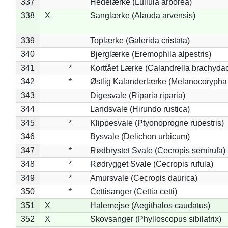
337
Hedelærke (Lullula arborea)
338
X
Sanglærke (Alauda arvensis)
339
Toplærke (Galerida cristata)
340
Bjerglærke (Eremophila alpestris)
341
*
Korttået Lærke (Calandrella brachydac
342
*
Østlig Kalanderlærke (Melanocorypha
343
Digesvale (Riparia riparia)
344
Landsvale (Hirundo rustica)
345
*
Klippesvale (Ptyonoprogne rupestris)
346
Bysvale (Delichon urbicum)
347
*
Rødbrystet Svale (Cecropis semirufa)
348
*
Rødrygget Svale (Cecropis rufula)
349
*
Amursvale (Cecropis daurica)
350
*
Cettisanger (Cettia cetti)
351
X
Halemejse (Aegithalos caudatus)
352
X
Skovsanger (Phylloscopus sibilatrix)