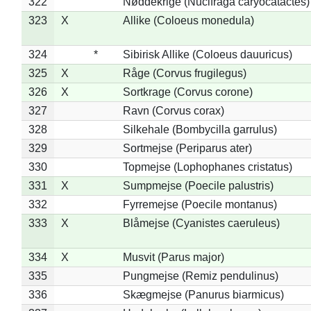
322
Nøddekrige (Nucifraga caryocatactes)
323
X
Allike (Coloeus monedula)
324
*
Sibirisk Allike (Coloeus dauuricus)
325
X
Råge (Corvus frugilegus)
326
X
Sortkrage (Corvus corone)
327
Ravn (Corvus corax)
328
Silkehale (Bombycilla garrulus)
329
Sortmejse (Periparus ater)
330
Topmejse (Lophophanes cristatus)
331
X
Sumpmejse (Poecile palustris)
332
Fyrremejse (Poecile montanus)
333
X
Blåmejse (Cyanistes caeruleus)
334
X
Musvit (Parus major)
335
Pungmejse (Remiz pendulinus)
336
Skægmejse (Panurus biarmicus)