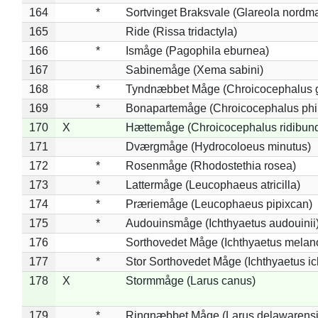
164
*
Sortvinget Braksvale (Glareola nordm
165
Ride (Rissa tridactyla)
166
*
Ismåge (Pagophila eburnea)
167
Sabinemåge (Xema sabini)
168
*
Tyndnæbbet Måge (Chroicocephalus 
169
*
Bonapartemåge (Chroicocephalus phil
170
X
Hættemåge (Chroicocephalus ridibun
171
Dværgmåge (Hydrocoloeus minutus)
172
*
Rosenmåge (Rhodostethia rosea)
173
*
Lattermåge (Leucophaeus atricilla)
174
*
Præriemåge (Leucophaeus pipixcan)
175
*
Audouinsmåge (Ichthyaetus audouinii
176
Sorthovedet Måge (Ichthyaetus melan
177
*
Stor Sorthovedet Måge (Ichthyaetus ic
178
X
Stormmåge (Larus canus)
179
*
Ringnæbbet Måge (Larus delawarensi