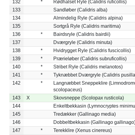
132
*
Rødhalset Ryle (Calidris ruficollis)
133
Sandløber (Calidris alba)
134
Almindelig Ryle (Calidris alpina)
135
Sortgrå Ryle (Calidris maritima)
136
*
Bairdsryle (Calidris bairdii)
137
Dværgryle (Calidris minuta)
138
*
Hvidrygget Ryle (Calidris fuscicollis)
139
*
Prærieløber (Calidris subruficollis)
140
*
Stribet Ryle (Calidris melanotos)
141
*
Tyknæbbet Dværgryle (Calidris pusilla
142
*
Langnæbbet Sneppeklire (Limnodrom
scolopaceus)
143
X
Skovsneppe (Scolopax rusticola)
144
Enkeltbekkasin (Lymnocryptes minimu
145
Tredækker (Gallinago media)
146
Dobbeltbekkasin (Gallinago gallinago
147
*
Terekklire (Xenus cinereus)