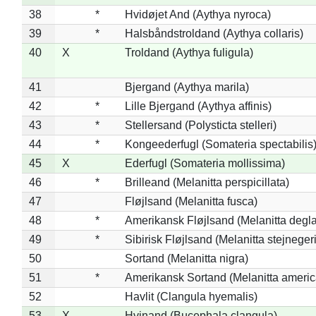
38
*
Hvidøjet And (Aythya nyroca)
39
*
Halsbåndstroldand (Aythya collaris)
40
X
Troldand (Aythya fuligula)
41
Bjergand (Aythya marila)
42
*
Lille Bjergand (Aythya affinis)
43
*
Stellersand (Polysticta stelleri)
44
*
Kongeederfugl (Somateria spectabilis
45
X
Ederfugl (Somateria mollissima)
46
*
Brilleand (Melanitta perspicillata)
47
Fløjlsand (Melanitta fusca)
48
*
Amerikansk Fløjlsand (Melanitta degla
49
*
Sibirisk Fløjlsand (Melanitta stejnegeri
50
Sortand (Melanitta nigra)
51
*
Amerikansk Sortand (Melanitta ameri
52
Havlit (Clangula hyemalis)
53
X
Hvinand (Bucephala clangula)