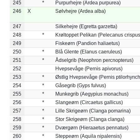
245
*
Purpurhejre (Ardea purpurea)
246
X
Sølvhejre (Ardea alba)
247
Silkehejre (Egretta garzetta)
248
*
Krøltoppet Pelikan (Pelecanus crispus
249
Fiskeørn (Pandion haliaetus)
250
*
Blå Glente (Elanus caeruleus)
251
*
Ådselgrib (Neophron percnopterus)
252
Hvepsevåge (Pernis apivorus)
253
*
Østlig Hvepsevåge (Pernis ptilorhync
254
*
Gåsegrib (Gyps fulvus)
255
*
Munkegrib (Aegypius monachus)
256
*
Slangeørn (Circaetus gallicus)
257
*
Lille Skrigeørn (Clanga pomarina)
258
*
Stor Skrigeørn (Clanga clanga)
259
*
Dværgørn (Hieraaetus pennatus)
260
*
Steppeørn (Aquila nipalensis)