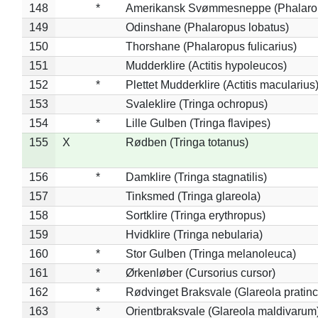
148
*
Amerikansk Svømmesneppe (Phalaropu
149
Odinshane (Phalaropus lobatus)
150
Thorshane (Phalaropus fulicarius)
151
Mudderklire (Actitis hypoleucos)
152
*
Plettet Mudderklire (Actitis macularius
153
Svaleklire (Tringa ochropus)
154
*
Lille Gulben (Tringa flavipes)
155
X
Rødben (Tringa totanus)
156
*
Damklire (Tringa stagnatilis)
157
Tinksmed (Tringa glareola)
158
Sortklire (Tringa erythropus)
159
Hvidklire (Tringa nebularia)
160
*
Stor Gulben (Tringa melanoleuca)
161
*
Ørkenløber (Cursorius cursor)
162
*
Rødvinget Braksvale (Glareola pratinc
163
*
Orientbraksvale (Glareola maldivarum