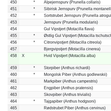
450
*
Alpejernspurv (Prunella collaris)
451
*
Sibirisk Jernspurv (Prunella montanell
452
*
Sortstrubet Jernspurv (Prunella atrogul
453
Jernspurv (Prunella modularis)
454
Gul Vipstjert (Motacilla flava)
455
*
Østlig Gul Vipstjert (Motacilla tschuts
456
*
Citronvipstjert (Motacilla citreola)
457
Bjergvipstjert (Motacilla cinerea)
458
X
Hvid Vipstjert (Motacilla alba)
459
*
Storpiber (Anthus richardi)
460
*
Mongolsk Piber (Anthus godlewskii)
461
Markpiber (Anthus campestris)
462
Engpiber (Anthus pratensis)
463
Skovpiber (Anthus trivialis)
464
*
Tajgapiber (Anthus hodgsoni)
465
Rødstrubet Piber (Anthus cervinus)