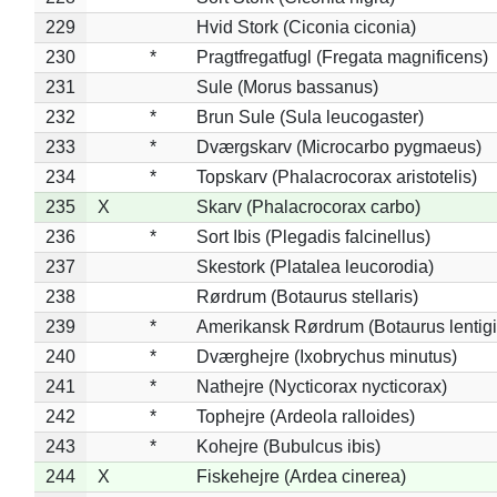
229
Hvid Stork (Ciconia ciconia)
230
*
Pragtfregatfugl (Fregata magnificens)
231
Sule (Morus bassanus)
232
*
Brun Sule (Sula leucogaster)
233
*
Dværgskarv (Microcarbo pygmaeus)
234
*
Topskarv (Phalacrocorax aristotelis)
235
X
Skarv (Phalacrocorax carbo)
236
*
Sort Ibis (Plegadis falcinellus)
237
Skestork (Platalea leucorodia)
238
Rørdrum (Botaurus stellaris)
239
*
Amerikansk Rørdrum (Botaurus lentig
240
*
Dværghejre (Ixobrychus minutus)
241
*
Nathejre (Nycticorax nycticorax)
242
*
Tophejre (Ardeola ralloides)
243
*
Kohejre (Bubulcus ibis)
244
X
Fiskehejre (Ardea cinerea)