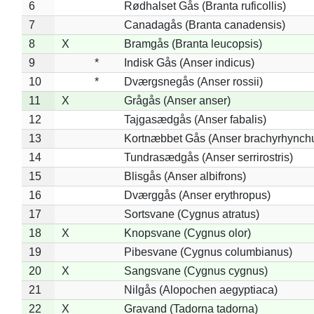
6
Rødhalset Gås (Branta ruficollis)
7
Canadagås (Branta canadensis)
8
X
Bramgås (Branta leucopsis)
9
*
Indisk Gås (Anser indicus)
10
*
Dværgsnegås (Anser rossii)
11
X
Grågås (Anser anser)
12
Tajgasædgås (Anser fabalis)
13
Kortnæbbet Gås (Anser brachyrhynch
14
Tundrasædgås (Anser serrirostris)
15
Blisgås (Anser albifrons)
16
Dværggås (Anser erythropus)
17
Sortsvane (Cygnus atratus)
18
X
Knopsvane (Cygnus olor)
19
Pibesvane (Cygnus columbianus)
20
X
Sangsvane (Cygnus cygnus)
21
Nilgås (Alopochen aegyptiaca)
22
X
Gravand (Tadorna tadorna)