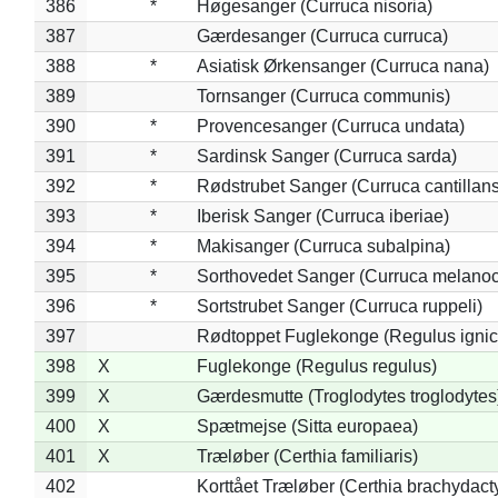
386
*
Høgesanger (Curruca nisoria)
387
Gærdesanger (Curruca curruca)
388
*
Asiatisk Ørkensanger (Curruca nana)
389
Tornsanger (Curruca communis)
390
*
Provencesanger (Curruca undata)
391
*
Sardinsk Sanger (Curruca sarda)
392
*
Rødstrubet Sanger (Curruca cantillans
393
*
Iberisk Sanger (Curruca iberiae)
394
*
Makisanger (Curruca subalpina)
395
*
Sorthovedet Sanger (Curruca melano
396
*
Sortstrubet Sanger (Curruca ruppeli)
397
Rødtoppet Fuglekonge (Regulus ignica
398
X
Fuglekonge (Regulus regulus)
399
X
Gærdesmutte (Troglodytes troglodytes
400
X
Spætmejse (Sitta europaea)
401
X
Træløber (Certhia familiaris)
402
Korttået Træløber (Certhia brachydact