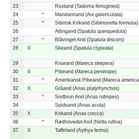
23
Rustand (Tadorna ferruginea)
24
*
Mandarinand (Aix galericulata)
25
*
Sibirisk Krikand (Sibirionetta formosa)
26
Atlingand (Spatula querquedula)
27
*
Blåvinget And (Spatula discors)
28
X
Skeand (Spatula clypeata)
29
Knarand (Mareca strepera)
30
X
Pibeand (Mareca penelope)
31
*
Amerikansk Pibeand (Mareca america
32
X
Gråand (Anas platyrhynchos)
33
*
Sortbrun And (Anas rubripes)
34
Spidsand (Anas acuta)
35
X
Krikand (Anas crecca)
36
*
Rødhovedet And (Netta rufina)
37
X
Taffeland (Aythya ferina)