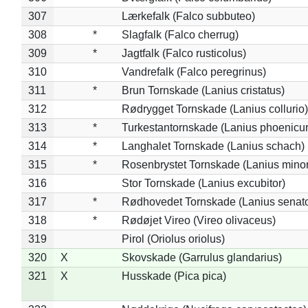
307
Lærkefalk (Falco subbuteo)
308
*
Slagfalk (Falco cherrug)
309
*
Jagtfalk (Falco rusticolus)
310
Vandrefalk (Falco peregrinus)
311
*
Brun Tornskade (Lanius cristatus)
312
Rødrygget Tornskade (Lanius collurio)
313
*
Turkestantornskade (Lanius phoenicur
314
*
Langhalet Tornskade (Lanius schach)
315
*
Rosenbrystet Tornskade (Lanius minor
316
Stor Tornskade (Lanius excubitor)
317
*
Rødhovedet Tornskade (Lanius senato
318
*
Rødøjet Vireo (Vireo olivaceus)
319
Pirol (Oriolus oriolus)
320
X
Skovskade (Garrulus glandarius)
321
X
Husskade (Pica pica)