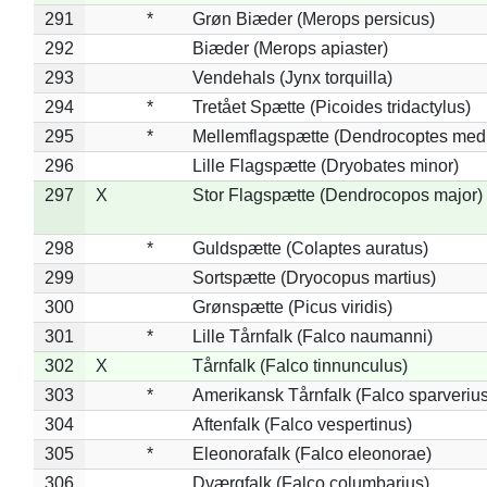
291
*
Grøn Biæder (Merops persicus)
292
Biæder (Merops apiaster)
293
Vendehals (Jynx torquilla)
294
*
Tretået Spætte (Picoides tridactylus)
295
*
Mellemflagspætte (Dendrocoptes med
296
Lille Flagspætte (Dryobates minor)
297
X
Stor Flagspætte (Dendrocopos major)
298
*
Guldspætte (Colaptes auratus)
299
Sortspætte (Dryocopus martius)
300
Grønspætte (Picus viridis)
301
*
Lille Tårnfalk (Falco naumanni)
302
X
Tårnfalk (Falco tinnunculus)
303
*
Amerikansk Tårnfalk (Falco sparverius
304
Aftenfalk (Falco vespertinus)
305
*
Eleonorafalk (Falco eleonorae)
306
Dværgfalk (Falco columbarius)