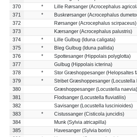
370
*
Lille Rørsanger (Acrocephalus agricol
371
*
Buskrørsanger (Acrocephalus dumeto
372
Rørsanger (Acrocephalus scirpaceus)
373
Kærsanger (Acrocephalus palustris)
374
*
Lille Gulbug (Iduna caligata)
375
*
Bleg Gulbug (Iduna pallida)
376
*
Spottesanger (Hippolais polyglotta)
377
Gulbug (Hippolais icterina)
378
*
Stor Græshoppesanger (Helopsaltes fa
379
*
Stribet Græshoppesanger (Locustella 
380
Græshoppesanger (Locustella naevia
381
Flodsanger (Locustella fluviatilis)
382
Savisanger (Locustella luscinioides)
383
*
Cistussanger (Cisticola juncidis)
384
Munk (Sylvia atricapilla)
385
Havesanger (Sylvia borin)