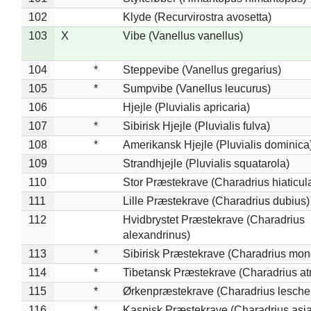
102
Klyde (Recurvirostra avosetta)
103
X
Vibe (Vanellus vanellus)
104
*
Steppevibe (Vanellus gregarius)
105
*
Sumpvibe (Vanellus leucurus)
106
Hjejle (Pluvialis apricaria)
107
*
Sibirisk Hjejle (Pluvialis fulva)
108
*
Amerikansk Hjejle (Pluvialis dominica
109
Strandhjejle (Pluvialis squatarola)
110
Stor Præstekrave (Charadrius hiaticul
111
Lille Præstekrave (Charadrius dubius)
112
Hvidbrystet Præstekrave (Charadrius
alexandrinus)
113
*
Sibirisk Præstekrave (Charadrius mon
114
*
Tibetansk Præstekrave (Charadrius atr
115
*
Ørkenpræstekrave (Charadrius leschen
116
*
Kaspisk Præstekrave (Charadrius asia