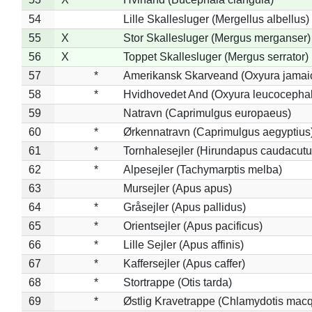
54
Lille Skallesluger (Mergellus albellus)
55
X
Stor Skallesluger (Mergus merganser)
56
X
Toppet Skallesluger (Mergus serrator)
57
*
Amerikansk Skarveand (Oxyura jamai
58
*
Hvidhovedet And (Oxyura leucocepha
59
Natravn (Caprimulgus europaeus)
60
*
Ørkennatravn (Caprimulgus aegyptius
61
*
Tornhalesejler (Hirundapus caudacutu
62
*
Alpesejler (Tachymarptis melba)
63
Mursejler (Apus apus)
64
*
Gråsejler (Apus pallidus)
65
*
Orientsejler (Apus pacificus)
66
*
Lille Sejler (Apus affinis)
67
*
Kaffersejler (Apus caffer)
68
*
Stortrappe (Otis tarda)
69
*
Østlig Kravetrappe (Chlamydotis macq