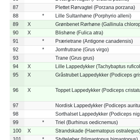
87
Plettet Rørvagtel (Porzana porzana)
88
*
Lille Sultanhøne (Porphyrio alleni)
89
X
Grønbenet Rørhøne (Gallinula chloro
90
X
Blishøne (Fulica atra)
91
*
Prærietrane (Antigone canadensis)
92
*
Jomfrutrane (Grus virgo)
93
Trane (Grus grus)
94
X
Lille Lappedykker (Tachybaptus ruficol
95
X
Gråstrubet Lappedykker (Podiceps gr
96
X
Toppet Lappedykker (Podiceps cristat
97
Nordisk Lappedykker (Podiceps auritu
98
Sorthalset Lappedykker (Podiceps nigri
99
*
Triel (Burhinus oedicnemus)
100
X
Strandskade (Haematopus ostralegus
101
*
Stylteløber (Himantopus himantopus)