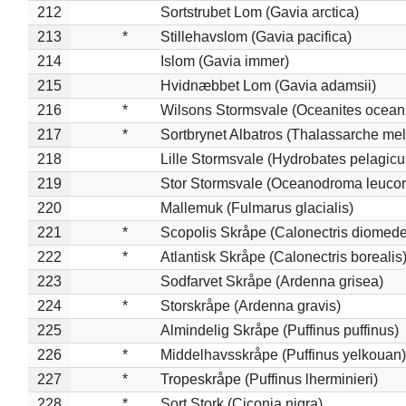
212
Sortstrubet Lom (Gavia arctica)
213
*
Stillehavslom (Gavia pacifica)
214
Islom (Gavia immer)
215
Hvidnæbbet Lom (Gavia adamsii)
216
*
Wilsons Stormsvale (Oceanites ocean
217
*
Sortbrynet Albatros (Thalassarche me
218
Lille Stormsvale (Hydrobates pelagicu
219
Stor Stormsvale (Oceanodroma leuco
220
Mallemuk (Fulmarus glacialis)
221
*
Scopolis Skråpe (Calonectris diomed
222
*
Atlantisk Skråpe (Calonectris borealis
223
Sodfarvet Skråpe (Ardenna grisea)
224
*
Storskråpe (Ardenna gravis)
225
Almindelig Skråpe (Puffinus puffinus)
226
*
Middelhavsskråpe (Puffinus yelkouan)
227
*
Tropeskråpe (Puffinus lherminieri)
228
*
Sort Stork (Ciconia nigra)